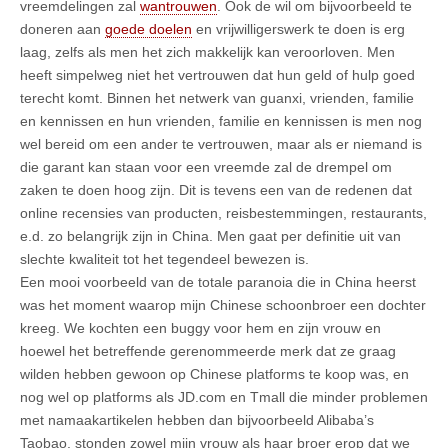
vreemdelingen zal
wantrouwen
. Ook de wil om bijvoorbeeld te
doneren aan
goede doelen
en vrijwilligerswerk te doen is erg
laag, zelfs als men het zich makkelijk kan veroorloven. Men
heeft simpelweg niet het vertrouwen dat hun geld of hulp goed
terecht komt. Binnen het netwerk van guanxi, vrienden, familie
en kennissen en hun vrienden, familie en kennissen is men nog
wel bereid om een ander te vertrouwen, maar als er niemand is
die garant kan staan voor een vreemde zal de drempel om
zaken te doen hoog zijn. Dit is tevens een van de redenen dat
online recensies van producten, reisbestemmingen, restaurants,
e.d. zo belangrijk zijn in China. Men gaat per definitie uit van
slechte kwaliteit tot het tegendeel bewezen is.
Een mooi voorbeeld van de totale paranoia die in China heerst
was het moment waarop mijn Chinese schoonbroer een dochter
kreeg. We kochten een buggy voor hem en zijn vrouw en
hoewel het betreffende gerenommeerde merk dat ze graag
wilden hebben gewoon op Chinese platforms te koop was, en
nog wel op platforms als JD.com en Tmall die minder problemen
met namaakartikelen hebben dan bijvoorbeeld Alibaba’s
Taobao, stonden zowel mijn vrouw als haar broer erop dat we