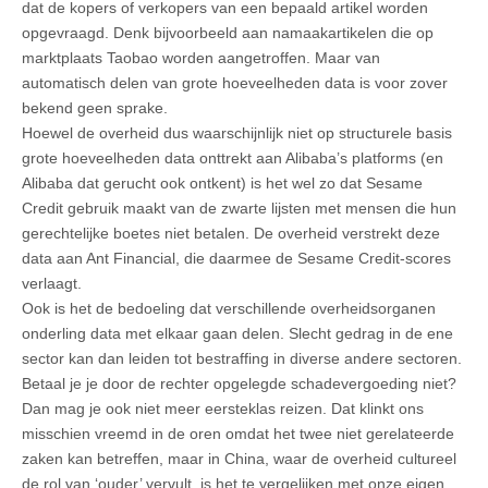
dat de kopers of verkopers van een bepaald artikel worden
opgevraagd. Denk bijvoorbeeld aan namaakartikelen die op
marktplaats Taobao worden aangetroffen. Maar van
automatisch delen van grote hoeveelheden data is voor zover
bekend geen sprake.
Hoewel de overheid dus waarschijnlijk niet op structurele basis
grote hoeveelheden data onttrekt aan Alibaba’s platforms (en
Alibaba dat gerucht ook ontkent) is het wel zo dat Sesame
Credit gebruik maakt van de zwarte lijsten met mensen die hun
gerechtelijke boetes niet betalen. De overheid verstrekt deze
data aan Ant Financial, die daarmee de Sesame Credit-scores
verlaagt.
Ook is het de bedoeling dat verschillende overheidsorganen
onderling data met elkaar gaan delen. Slecht gedrag in de ene
sector kan dan leiden tot bestraffing in diverse andere sectoren.
Betaal je je door de rechter opgelegde schadevergoeding niet?
Dan mag je ook niet meer eersteklas reizen. Dat klinkt ons
misschien vreemd in de oren omdat het twee niet gerelateerde
zaken kan betreffen, maar in China, waar de overheid cultureel
de rol van ‘ouder’ vervult, is het te vergelijken met onze eigen