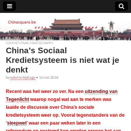
Chinasquare.be
COMMENTAAR
,
MAATSCHAPPIJ
China’s Sociaal
Kredietsysteem is niet wat je
denkt
by
externe bijdrage
•
16 mei 2018
Recent was het weer zo ver. Na een
uitzending van
Tegenlicht
waarop nogal wat aan te merken was
laaide de discussie over China’s sociale
kredietsysteem weer op. Vooral tegenstanders van de
‘
sleepwet
’ waar een paar weken later in een
referendum op gestemd kon worden grepen het aan