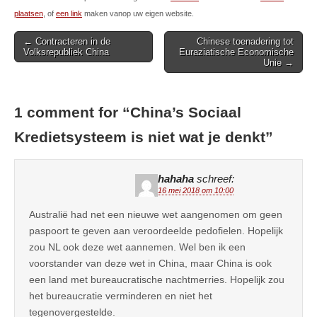
plaatsen
, of
een link
maken vanop uw eigen website.
Post
← Contracteren in de
Chinese toenadering tot
Volksrepubliek China
Euraziatische Economische
navigation
Unie →
1 comment for “
China’s Sociaal
Kredietsysteem is niet wat je denkt
”
hahaha
schreef:
16 mei 2018 om 10:00
Australië had net een nieuwe wet aangenomen om geen
paspoort te geven aan veroordeelde pedofielen. Hopelijk
zou NL ook deze wet aannemen. Wel ben ik een
voorstander van deze wet in China, maar China is ook
een land met bureaucratische nachtmerries. Hopelijk zou
het bureaucratie verminderen en niet het
tegenovergestelde.