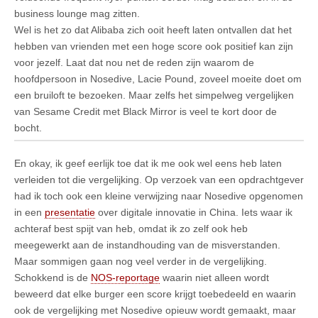
business lounge mag zitten.
Wel is het zo dat Alibaba zich ooit heeft laten ontvallen dat het
hebben van vrienden met een hoge score ook positief kan zijn
voor jezelf. Laat dat nou net de reden zijn waarom de
hoofdpersoon in Nosedive, Lacie Pound, zoveel moeite doet om
een bruiloft te bezoeken. Maar zelfs het simpelweg vergelijken
van Sesame Credit met Black Mirror is veel te kort door de
bocht.
En okay, ik geef eerlijk toe dat ik me ook wel eens heb laten
verleiden tot die vergelijking. Op verzoek van een opdrachtgever
had ik toch ook een kleine verwijzing naar Nosedive opgenomen
in een
presentatie
over digitale innovatie in China. Iets waar ik
achteraf best spijt van heb, omdat ik zo zelf ook heb
meegewerkt aan de instandhouding van de misverstanden.
Maar sommigen gaan nog veel verder in de vergelijking.
Schokkend is de
NOS-reportage
waarin niet alleen wordt
beweerd dat elke burger een score krijgt toebedeeld en waarin
ook de vergelijking met Nosedive opieuw wordt gemaakt, maar