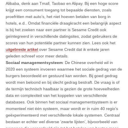
Alibaba, denk aan Tmall, Taobao en Alipay. Bij een hoge score
krijgt een consument toegang tot bepaalde diensten, zoals
proefritten met auto’s, het niet hoeven betalen van borg in
hotels, e.d.. Omdat financiële draagkracht een belangrijk aspect
is bij het zoeken naar een partner is Sesame Credit ook
geïntegreerd in verschillende datingsites, zodat gebruikers de
scores van hun potentiële partner kunnen zien. Lees ook het
uitgebreide artikel
over Sesame Credit dat ik enkele jaren
geleden schreef voor meer details.
Sociaal managementsysteem
: De Chinese overheid wil in
2020 een systeem invoeren waarmee het sociale gedrag van de
burgers beoordeeld en gestuurd kan worden. Bij goed gedrag
wordt men beloond en bij slecht gedrag bestraft. De vraag is of
de termijn technisch haalbaar is gezien de grote hoeveelheden
data en complexiteit van het koppelen van verschillende
databases. Ook binnen het sociaal managementsysteem is er
momenteel niet één systeem, maar wordt er in ruim 40 regio’s
geëxperimenteerd met verschillende lokale systemen. Centraal
bestaan er echter wel diverse ‘zwarte lijsten’, bijvoorbeeld van