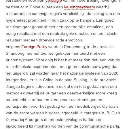
verzamelen voor een
verslagje
van hun overtreding. Overigens
bestaat er in China al jaren een
keuringssysteem
waarbij
restaurants in sommige regio’s verplicht zijn de uitslag van een
hygiënetest prominent in hun zaak op te hangen. Een goed
resultaat gaat gepaard met een groene blije emoticon, een
matig resultaat met een neutrale gele emoticon en een slecht
resultaat met een droevige rode emoticon.
Volgens
Foreign Policy
wordt in Rongcheng, in de provincie
Shandong, momenteel wel geëxperimenteerd met een
puntensysteem. Voorlopig is het niet meer dan dat: een van de
ruim 40 lokale experimenten, met geen enkele aanwijzing dat
het uitgerold zal worden naar het nationale systeem van 2020.
Integendeel, er is in China in de stad Suining, in de provincie
Jiangsu begin dit decennium ook al een test gedaan met een
methodiek waarbij de burger een daadwerkelijke score kreeg
toebedeeld, strafpunten kreeg voor overtredingen en
bonuspunten voor het gedrag van een modelburger. Op basis
van de score werden burgers ingedeeld in categorie A, B, C en
D, waarbij A-burgers de meeste privileges hadden en
bijvoorbeeld lid mochten worden van de communistische partij.