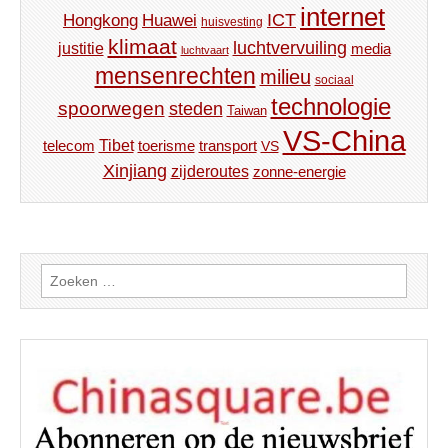
internet
ICT
Hongkong
Huawei
huisvesting
klimaat
luchtvervuiling
justitie
media
luchtvaart
mensenrechten
milieu
sociaal
technologie
spoorwegen
steden
Taiwan
VS-China
Tibet
toerisme
transport
telecom
VS
Xinjiang
zijderoutes
zonne-energie
Zoeken
naar: