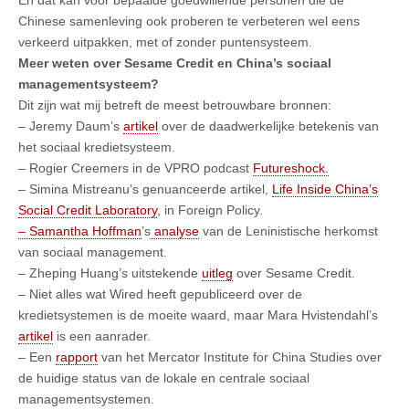
En dat kan voor bepaalde goedwillende personen die de
Chinese samenleving ook proberen te verbeteren wel eens
verkeerd uitpakken, met of zonder puntensysteem.
Meer weten over Sesame Credit en China’s sociaal
managementsysteem?
Dit zijn wat mij betreft de meest betrouwbare bronnen:
– Jeremy Daum’s
artikel
over de daadwerkelijke betekenis van
het sociaal kredietsysteem.
– Rogier Creemers in de VPRO podcast
Futureshock.
– Simina Mistreanu’s genuanceerde artikel,
Life Inside China’s
Social Credit Laboratory
, in Foreign Policy.
– Samantha Hoffman
’s
analyse
van de Leninistische herkomst
van sociaal management.
– Zheping Huang’s uitstekende
uitleg
over Sesame Credit.
– Niet alles wat Wired heeft gepubliceerd over de
kredietsystemen is de moeite waard, maar Mara Hvistendahl’s
artikel
is een aanrader.
– Een
rapport
van het Mercator Institute for China Studies over
de huidige status van de lokale en centrale sociaal
managementsystemen.