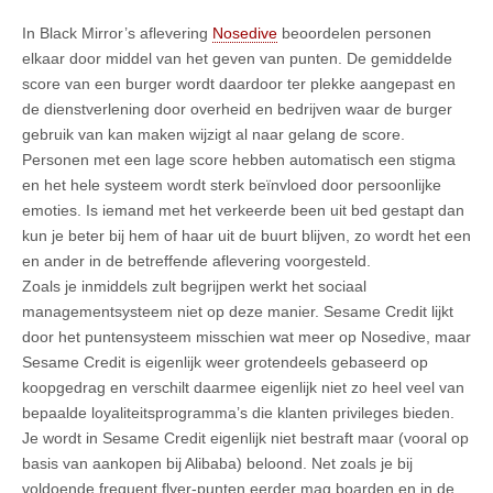
In Black Mirror’s aflevering
Nosedive
beoordelen personen
elkaar door middel van het geven van punten. De gemiddelde
score van een burger wordt daardoor ter plekke aangepast en
de dienstverlening door overheid en bedrijven waar de burger
gebruik van kan maken wijzigt al naar gelang de score.
Personen met een lage score hebben automatisch een stigma
en het hele systeem wordt sterk beïnvloed door persoonlijke
emoties. Is iemand met het verkeerde been uit bed gestapt dan
kun je beter bij hem of haar uit de buurt blijven, zo wordt het een
en ander in de betreffende aflevering voorgesteld.
Zoals je inmiddels zult begrijpen werkt het sociaal
managementsysteem niet op deze manier. Sesame Credit lijkt
door het puntensysteem misschien wat meer op Nosedive, maar
Sesame Credit is eigenlijk weer grotendeels gebaseerd op
koopgedrag en verschilt daarmee eigenlijk niet zo heel veel van
bepaalde loyaliteitsprogramma’s die klanten privileges bieden.
Je wordt in Sesame Credit eigenlijk niet bestraft maar (vooral op
basis van aankopen bij Alibaba) beloond. Net zoals je bij
voldoende frequent flyer-punten eerder mag boarden en in de