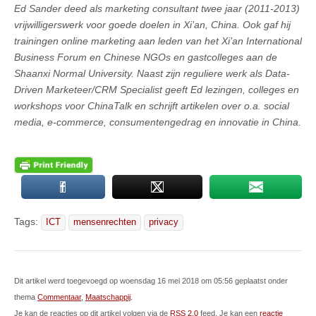
Ed Sander deed als marketing consultant twee jaar (2011-2013)
vrijwilligerswerk voor goede doelen in Xi’an, China. Ook gaf hij
trainingen online marketing aan leden van het Xi’an International
Business Forum en Chinese NGOs en gastcolleges aan de
Shaanxi Normal University. Naast zijn reguliere werk als Data-
Driven Marketeer/CRM Specialist geeft Ed lezingen, colleges en
workshops voor ChinaTalk en schrijft artikelen over o.a. social
media, e-commerce, consumentengedrag en innovatie in China.
Tags:
ICT
mensenrechten
privacy
Dit artikel werd toegevoegd op woensdag 16 mei 2018 om 05:56 geplaatst onder
thema
Commentaar
,
Maatschappij
.
Je kan de reacties op dit artikel volgen via de
RSS 2.0
feed. Je kan een
reactie