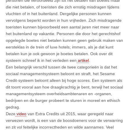
personen die veroordeeld zijn tot het betalen van boetes maar
die niet betalen, of toeristen die zich ernstig misdragen tijdens
vluchten of in het buitenland. Dergelijke personen kunnen
vervolgens beperkt worden in hun vrijheden. Zich misdragende
toeristen kunnen bijvoorbeeld een aantal jaren niet meer naar
het buitenland op vakantie. Personen die door het gerechtshof
opgelegde boetes niet betalen kunnen geen gebruik maken van
eersteklas in de trein of luxe hotels; immers, als je dat kunt
betalen kun je ook gewoon je boetes betalen. Ook over dit
systeem schreef ik in het verleden een
artikel
.
Een belangrijk verschil tussen de twee categorieën is dat het
sociaal managementsysteem beloont en straft, het Sesame
Credit-systeem beloont alleen bij hoge scores. Een systeem als
dit toont vooral aan hoe draagkrachtig je bent, terwijl het sociaal
managementsysteem overheidsambtenaren en -organen,
bedrijven en de burger probeert te sturen in moreel en ethisch
gedrag.
Deze
video
van Extra Credits uit 2015, waar geregeld naar
verwezen wordt, is een van de boosdoeners voor de verwarring
en zit vol feitelijke incorrectheden en wilde aannames. Veel