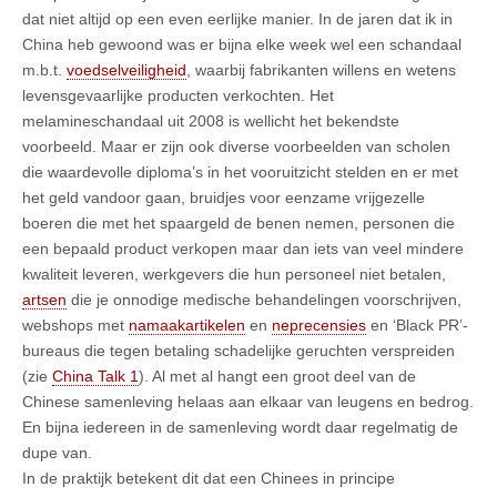
dat niet altijd op een even eerlijke manier. In de jaren dat ik in
China heb gewoond was er bijna elke week wel een schandaal
m.b.t.
voedselveiligheid
, waarbij fabrikanten willens en wetens
levensgevaarlijke producten verkochten. Het
melamineschandaal uit 2008 is wellicht het bekendste
voorbeeld. Maar er zijn ook diverse voorbeelden van scholen
die waardevolle diploma’s in het vooruitzicht stelden en er met
het geld vandoor gaan, bruidjes voor eenzame vrijgezelle
boeren die met het spaargeld de benen nemen, personen die
een bepaald product verkopen maar dan iets van veel mindere
kwaliteit leveren, werkgevers die hun personeel niet betalen,
artsen
die je onnodige medische behandelingen voorschrijven,
webshops met
namaakartikelen
en
neprecensies
en ‘Black PR’-
bureaus die tegen betaling schadelijke geruchten verspreiden
(zie
China Talk 1
). Al met al hangt een groot deel van de
Chinese samenleving helaas aan elkaar van leugens en bedrog.
En bijna iedereen in de samenleving wordt daar regelmatig de
dupe van.
In de praktijk betekent dit dat een Chinees in principe