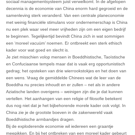
sociaal managementsysteem juist verwelkomt. In de afgelopen
decennia is de economie van China enorm hard gegroeid en de
samenleving sterk veranderd. Van een centrale planeconomie
met weinig financiële stimulans voor ondernemerschap is China
nu een plek waar veel meer vrijheden zijn om een eigen bedrijf
te beginnen. Tegelijkertijd bevindt China zich in wat sommigen
een ‘moreel vacuüm’ noemen. Er ontbreekt een sterk ethisch
kader voor wat goed en slecht is.
Je ziet misschien volop mensen in Boeddhistische, Taoïstische
en Confuciaanse tempels maar dat is vaak erg opportunistisch
gedrag; het opsteken van drie wierrookstokjes en het doen van
een wens. Vraag de gemiddelde Chinees wat de leer van de
Boeddha nu precies inhoudt en er zullen – net als in andere
Aziatische landen overigens – weinigen zijn die je dat kunnen
vertellen. Het aanhangen van een religie of filosofie betekent
dus nog niet dat je het bijbehorende morele kader ook volgt. In
China zie je de grootste boeven in de zakenwereld vaak
Boeddhistische armbandjes dragen.
Bij de exploderende economie wil iedereen een graantje
meepikken. En bij het ontbreken van een moreel kader gebeurt