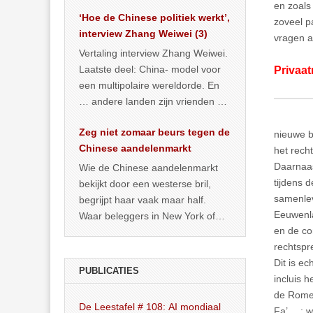
het land dan maar? ‘Dat
en zoals
‘Hoe de Chinese politiek werkt’,
… >> lees meer
zoveel p
interview Zhang Weiwei (3)
vragen a
Vertaling interview Zhang Weiwei.
Laatste deel: China- model voor
Privaat
een multipolaire wereldorde. En
… andere landen zijn vrienden of
kunnen het worden.
Zeg niet zomaar beurs tegen de
nieuwe b
Chinese aandelenmarkt
het rech
Daarnaas
Wie de Chinese aandelenmarkt
tijdens 
bekijkt door een westerse bril,
samenlev
begrijpt haar vaak maar half.
Eeuwenla
Waar beleggers in New York of
en de co
Londen vooral kijken naar winst,
rechtspr
… >> lees meer
Dit is e
PUBLICATIES
incluis 
de Romei
De Leestafel # 108: AI mondiaal
Fa’… : w