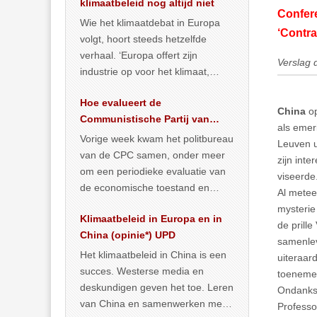
klimaatbeleid nog altijd niet
Confere
Wie het klimaatdebat in Europa
‘Contra
volgt, hoort steeds hetzelfde
verhaal. ‘Europa offert zijn
Verslag 
industrie op voor het klimaat,
terwijl China onder het mom van
Hoe evalueert de
vergroening
… >> lees meer
China
op
Communistische Partij van
als emer
China de economische
Vorige week kwam het politbureau
Leuven u
toestand?
van de CPC samen, onder meer
zijn int
om een periodieke evaluatie van
viseerde.
de economische toestand en
Al meteen
politiek te maken. We
mysterie
Klimaatbeleid in Europa en in
publiceerden
… >> lees meer
de prill
China (opinie*) UPD
samenlev
Het klimaatbeleid in China is een
uiteraar
succes. Westerse media en
toenemen
deskundigen geven het toe. Leren
Ondanks 
van China en samenwerken met
Professo