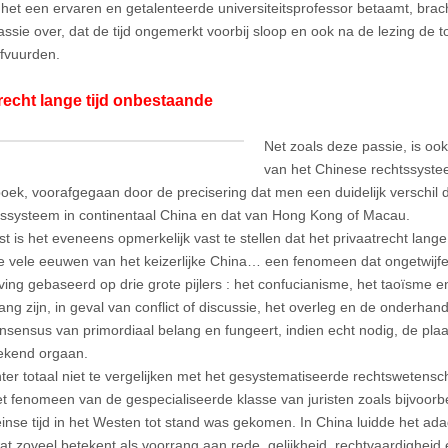
 het een ervaren en getalenteerde universiteitsprofessor betaamt, brach
assie over, dat de tijd ongemerkt voorbij sloop en ook na de lezing de
fvuurden.
recht lange tijd onbestaande
Net zoals deze passie, is ook
van het Chinese rechtssystee
oek, voorafgegaan door de precisering dat men een duidelijk verschil 
tssysteem in continentaal China en dat van Hong Kong of Macau.
t is het eveneens opmerkelijk vast te stellen dat het privaatrecht lang
de vele eeuwen van het keizerlijke China… een fenomeen dat ongetwijfe
ing gebaseerd op drie grote pijlers : het confucianisme, het taoïsme 
ng zijn, in geval van conflict of discussie, het overleg en de onderhan
nsensus van primordiaal belang en fungeert, indien echt nodig, de plaat
ekend orgaan.
chter totaal niet te vergelijken met het gesystematiseerde rechtswetensc
het fenomeen van de gespecialiseerde klasse van juristen zoals bijvoorbe
nse tijd in het Westen tot stand was gekomen. In China luidde het adag
at zoveel betekent als voorrang aan rede, gelijkheid, rechtvaardigheid