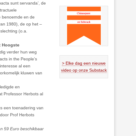
‘pacta sunt servanda’, de
tractuele
 de benoemde en de
an 1980), de op het –
slechting (o.a.
t
Hoogste
odig verder hun weg
cts in the People’s
> Elke dag een nieuwe
interesse al een
video op onze Substack
orkomelijk kluwen van
lledigde en
t Professor Herbots al
is een toenadering van
door Prof Herbots
aan 59 Euro beschikbaar