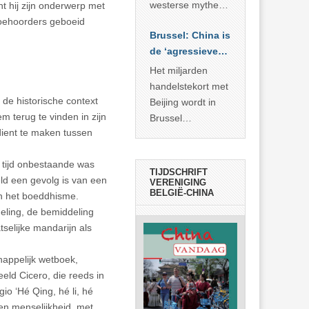
… >> lees meer
westerse mythe of
t hij zijn onderwerp met
de dagelijkse
 toehoorders geboeid
Brussel: China is
realiteit in China?
de ‘agressieve
schuldige’
Het miljarden
handelstekort met
 de historische context
Beijing wordt in
m terug te vinden in zijn
Brussel
dient te maken tussen
voorgesteld als
bewijs van
e tijd onbestaande was
economische
TIJDSCHRIFT
ld een gevolg is van een
agressie. In
VERENIGING
BELGIË-CHINA
en het boeddhisme.
werkelijkheid
deling, de bemiddeling
verhult die
selijke mandarijn als
spectaculaire
rekensom vooral
happelijk wetboek,
de industriële
eld Cicero, die reeds in
achterstand die
io ‘Hé Qing, hé li, hé
… >> lees meer
 en menselijkheid, met