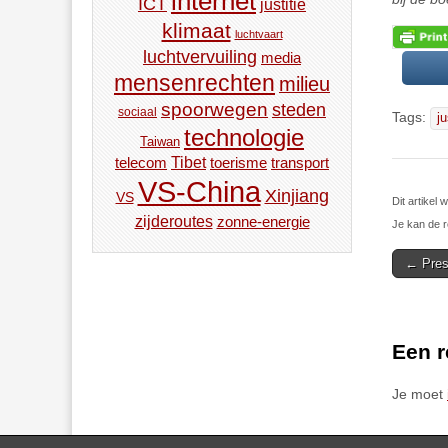
internet
ICT
justitie
klimaat
luchtvaart
luchtvervuiling
media
mensenrechten
milieu
spoorwegen
steden
sociaal
Tags:
ju
technologie
Taiwan
Tibet
toerisme
transport
telecom
VS-China
Xinjiang
VS
Dit artikel
zijderoutes
zonne-energie
Je kan de r
Post
← Presi
navigat
Een r
Je moet