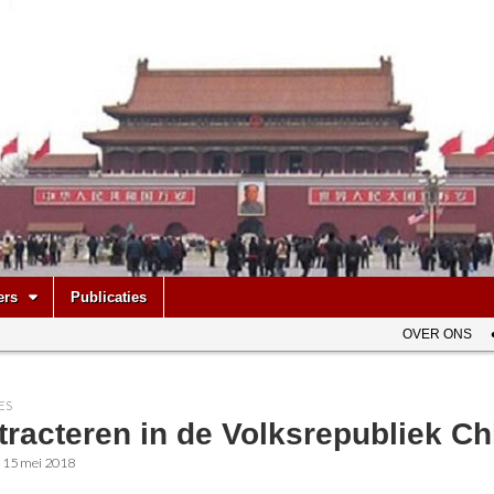
be
ers
Publicaties
OVER ONS
ES
racteren in de Volksrepubliek Ch
•
15 mei 2018