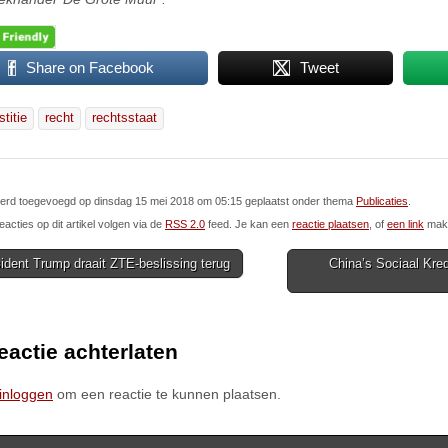
Share on Facebook
Tweet
stitie
recht
rechtsstaat
 werd toegevoegd op dinsdag 15 mei 2018 om 05:15 geplaatst onder thema
Publicaties
.
eacties op dit artikel volgen via de
RSS 2.0
feed. Je kan een
reactie plaatsen
, of
een link
make
dent Trump draait ZTE-beslissing terug
China’s Sociaal Kred
ion
eactie achterlaten
inloggen
om een reactie te kunnen plaatsen.