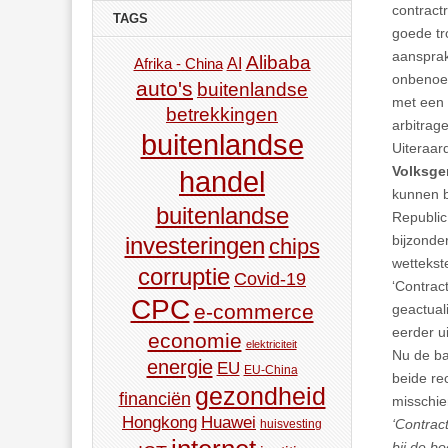
contractr
TAGS
goede tr
aansprak
Alibaba
AI
Afrika - China
onbenoem
auto's
buitenlandse
met een 
betrekkingen
arbitrage
buitenlandse
Uiteraar
Volksge
handel
kunnen b
buitenlandse
Republic
bijzonde
investeringen
chips
wettekst
corruptie
Covid-19
‘Contract
CPC
e-commerce
geactual
eerder ui
economie
elektriciteit
Nu de ba
energie
EU
EU-China
beide re
gezondheid
financiën
misschie
Hongkong
Huawei
‘Contrac
huisvesting
bij de b