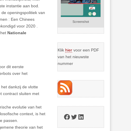
ste instantie aan bod.
de openingspolitiek van
omen : Een Chinees
Screenshot
ekondigd voor 2020 .
 het
Nationale
Klik
hier
voor een PDF
van het nieuwste
nummer
or dit eerste
erbots over het
 het dankzij de vlotte
 contract sluiten met
rische evolutie van het
osofische context, is het
Facebook
Twitter
LinkedIn
te passen.
lgemene theorie van het