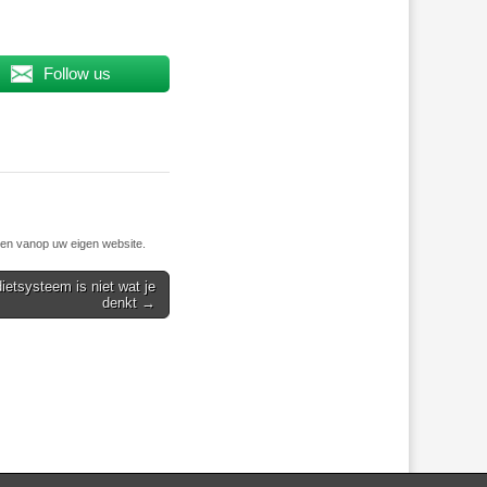
Follow us
n vanop uw eigen website.
ietsysteem is niet wat je
denkt →