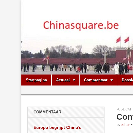
Chinasquare.
Skip
Main
Startpagina
Actueel
Commentaar
Dossi
to
menu
Sub
content
menu
PUBLICATI
COMMENTAAR
Cont
by
editor
Europa begrijpt China’s