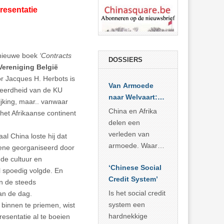
resentatie
n nieuwe boek
‘Contracts
DOSSIERS
Vereniging België
or Jacques H. Herbots is
Van Armoede
leerdheid van de KU
naar Welvaart:
jking, maar.. vanwaar
Wat Afrika kan
China en Afrika
 het Afrikaanse continent
leren van
delen een
China’s
verleden van
al China loste hij dat
economisch
armoede. Waar
 bene georganiseerd door
wonder
China er de
de cultuur en
‘Chinese Social
voorbije veertig
l spoedig volgde. En
Credit System’
jaar in slaagde
an de steeds
meer dan 800
Is het social credit
an de dag.
miljoen mensen
system een
binnen te priemen, wist
uit de armoede
hardnekkige
esentatie al te boeien