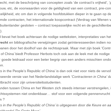
echt, met de beschrijving van concepten zoals ‘de contract’s vrijheid’, 
ouw, etc, de voorwaarden voor de geldigheid van een contract, pre-con
elijkheid, etc om dan in volgende hoofdstukken dieper in te gaan op
de contracten, het internationale koopcontract (Verdrag van Wenen v
buitenlander gesloten – contract toepasselijke recht en de geschillenbe
).
d bevat het boek achteraan de nodige wetteksten, interpretaties van he
recht
en bibliografische verwijzingen zodat geïnteresseerden indien n
anen door het doolhof van de rechtsspraak. Maar met zijn boek ‘Contra
 of China’ biedt Professor Herbots toch ook aan de leek met de nodige 
r goede leidraad voor een beter begrip van een anders misschien ondo
en.
s in the People’s Republic of China’ is dan ook niet voor niets de vervo
iseerde versie van het Nederlandstalige werk
‘Contracteren in China’
da
tbracht voor zijn universiteitsstudenten.
nden tussen China en het Westen zich steeds intenser verstrengelen, 
chtssystemen niet ondenkbaar… stof voor een volgende pennenvrucht 
n ?
ts in the People’s Republic of China’ is uitgegeven door die Keure en 
oekhandel ‘De Grote Muur’.