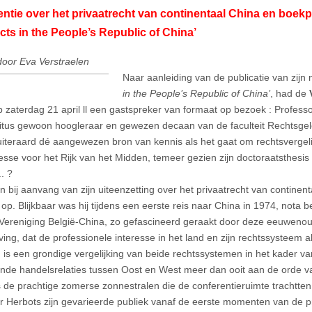
ntie over het privaatrecht van continentaal China en boekp
cts in the People’s Republic of China’
door Eva Verstraelen
Naar aanleiding van de publicatie van zij
in the People’s Republic of China’
, had de
 zaterdag 21 april ll een gastspreker van formaat op bezoek : Profess
itus gewoon hoogleraar en gewezen decaan van de faculteit Rechtsge
iteraard dé aangewezen bron van kennis als het gaat om rechtsvergeli
eresse voor het Rijk van het Midden, temeer gezien zijn doctoraatsthesis
. ?
 bij aanvang van zijn uiteenzetting over het privaatrecht van continenta
 op. Blijkbaar was hij tijdens een eerste reis naar China in 1974, nota
e Vereniging België-China, zo gefascineerd geraakt door deze eeuwenou
ing, dat de professionele interesse in het land en zijn rechtssysteem a
d is een grondige vergelijking van beide rechtssystemen in het kader v
de handelsrelaties tussen Oost en West meer dan ooit aan de orde v
de prachtige zomerse zonnestralen die de conferentieruimte trachtten 
r Herbots zijn gevarieerde publiek vanaf de eerste momenten van de pr