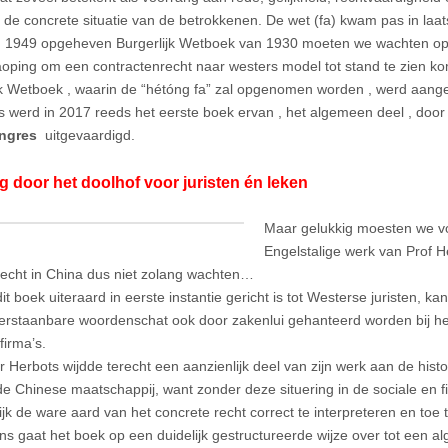
 de concrete situatie van de betrokkenen. De wet (fa) kwam pas in laat
n 1949 opgeheven Burgerlijk Wetboek van 1930 moeten we wachten op 
oping om een contractenrecht naar westers model tot stand te zien k
jk Wetboek , waarin de “hétóng fa” zal opgenomen worden , werd aang
s werd in 2017 reeds het eerste boek ervan , het algemeen deel , door
ngres
uitgevaardigd.
 door het doolhof voor juristen én leken
Maar gelukkig moesten we vo
Engelstalige werk van Prof H
recht in China dus niet zolang wachten…
t boek uiteraard in eerste instantie gericht is tot Westerse juristen, kan
verstaanbare woordenschat ook door zakenlui gehanteerd worden bij het
firma’s.
r Herbots wijdde terecht een aanzienlijk deel van zijn werk aan de histo
de Chinese maatschappij, want zonder deze situering in de sociale en fil
jk de ware aard van het concrete recht correct te interpreteren en toe 
ns gaat het boek op een duidelijk gestructureerde wijze over tot een a