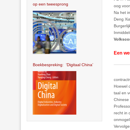
op een tweesprong
oog voor
Na het i
Deng Xia
Burgerli
Inmiddel
Volksco
Een weg
Boekbespreking: ‘Digitaal China’
contract
Hoewel di
taal en 
Chinese 
Professo
recht in 
onmogeli
Vervolge