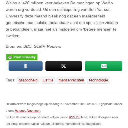
Weibo al 420 miljoen keer bekeken.De meningen op Weibo
waren erg verdeeld. Uit een opiniepeiling van Sun Yat-sen
University deze maand bleek nog dat een meerderheid
genetische manipulatie toelaatbaar acht om specifieke ziekten
te behandelen, maar niet als middelen om ‘betere mensen’ te
kweken.
Bronnen:
BBC, SCMP, Reuters
Tags:
gezondheid
justitie
mensenrechten
technologie
Dit artikel werd toegevoegd op dinsdag 27 november 2018 om 07:51 geplaatst onder
thema
Actueel
,
Algemeen
.
Je kan de reacties op dit artikel volgen via de
RSS 2.0
feed. U kan doorgaan naar
het einde en een reactie nalaten. Linken is momenteel niet toegelaten.