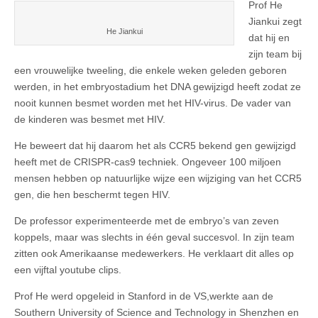
Prof He
Jiankui zegt
He Jiankui
dat hij en
zijn team bij
een vrouwelijke tweeling, die enkele weken geleden geboren
werden, in het embryostadium het DNA gewijzigd heeft zodat ze
nooit kunnen besmet worden met het HIV-virus. De vader van
de kinderen was besmet met HIV.
He beweert dat hij daarom het als CCR5 bekend gen gewijzigd
heeft met de CRISPR-cas9 techniek. Ongeveer 100 miljoen
mensen hebben op natuurlijke wijze een wijziging van het CCR5
gen, die hen beschermt tegen HIV.
De professor experimenteerde met de embryo’s van zeven
koppels, maar was slechts in één geval succesvol. In zijn team
zitten ook Amerikaanse medewerkers. He verklaart dit alles op
een vijftal youtube clips.
Prof He werd opgeleid in Stanford in de VS,werkte aan de
Southern University of Science and Technology in Shenzhen en