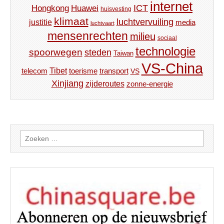
internet
ICT
Hongkong
Huawei
huisvesting
klimaat
luchtvervuiling
justitie
media
luchtvaart
mensenrechten
milieu
sociaal
technologie
spoorwegen
steden
Taiwan
VS-China
Tibet
toerisme
transport
telecom
VS
Xinjiang
zijderoutes
zonne-energie
Zoeken
naar: