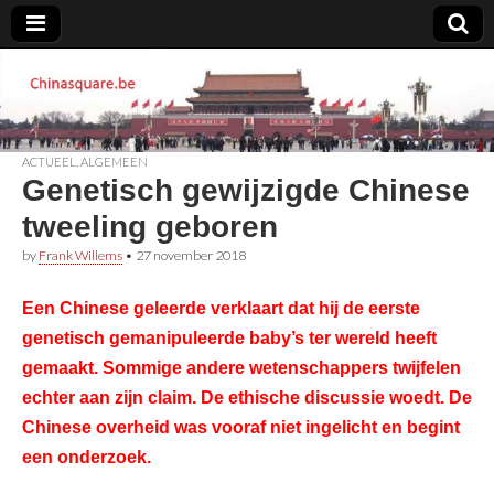
Chinasquare.be
ACTUEEL
,
ALGEMEEN
Genetisch gewijzigde Chinese
tweeling geboren
by
Frank Willems
•
27 november 2018
Een Chinese geleerde verklaart dat hij de eerste
genetisch gemanipuleerde baby’s ter wereld heeft
gemaakt. Sommige andere wetenschappers twijfelen
echter aan zijn claim. De ethische discussie woedt. De
Chinese overheid was vooraf niet ingelicht en begint
een onderzoek.