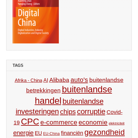
TAGS
auto's
Alibaba
buitenlandse
AI
Afrika - China
buitenlandse
betrekkingen
handel
buitenlandse
investeringen
corruptie
chips
Covid-
CPC
e-commerce
economie
19
elektriciteit
gezondheid
energie
financiën
EU
EU-China