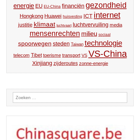
gezondheid
energie
financiën
EU
EU-China
internet
ICT
Hongkong
Huawei
huisvesting
klimaat
luchtvervuiling
justitie
media
luchtvaart
mensenrechten
milieu
sociaal
technologie
spoorwegen
steden
Taiwan
VS-China
Tibet
toerisme
transport
telecom
VS
Xinjiang
zijderoutes
zonne-energie
Zoeken
naar: