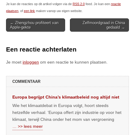
Je kan de reacties op dit artikel volgen via de
RSS 2.0
feed. Je kan een
reactie
plaatsen
, of
een link
maken vanop uw eigen website.
Post
← Zhengzhou profiteert van
Zelfmoordgraad in China
Apple-gekte
gedaald →
navigation
Een reactie achterlaten
Je moet
inloggen
om een reactie te kunnen plaatsen.
COMMENTAAR
Europa begrijpt China’s klimaatbeleid nog altijd niet
Wie het klimaatdebat in Europa volgt, hoort steeds
hetzelfde verhaal. ‘Europa offert zijn industrie op voor het
klimaat, terwijl China onder het mom van vergroening
… >> lees meer