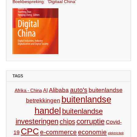
Boekbespreking: ‘Digitaal China’
TAGS
auto's
Alibaba
buitenlandse
AI
Afrika - China
buitenlandse
betrekkingen
handel
buitenlandse
investeringen
corruptie
chips
Covid-
CPC
e-commerce
economie
19
elektriciteit