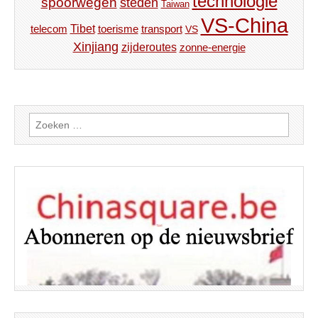
technologie
spoorwegen
steden
Taiwan
VS-China
Tibet
toerisme
transport
telecom
VS
Xinjiang
zijderoutes
zonne-energie
Zoeken
naar: