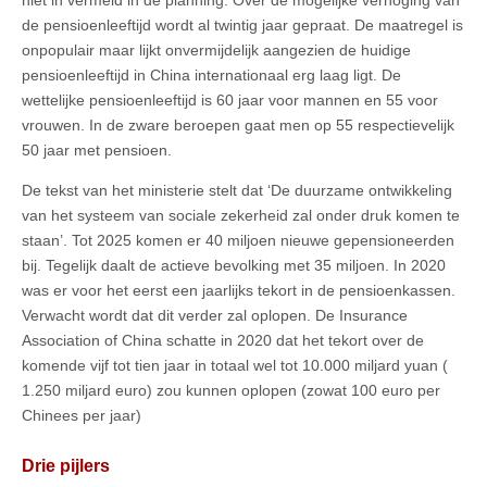
niet in vermeld in de planning. Over de mogelijke verhoging van
de pensioenleeftijd wordt al twintig jaar gepraat. De maatregel is
onpopulair maar lijkt onvermijdelijk aangezien de huidige
pensioenleeftijd in China internationaal erg laag ligt. De
wettelijke pensioenleeftijd is 60 jaar voor mannen en 55 voor
vrouwen. In de zware beroepen gaat men op 55 respectievelijk
50 jaar met pensioen.
De tekst van het ministerie stelt dat ‘De duurzame ontwikkeling
van het systeem van sociale zekerheid zal onder druk komen te
staan’. Tot 2025 komen er 40 miljoen nieuwe gepensioneerden
bij. Tegelijk daalt de actieve bevolking met 35 miljoen. In 2020
was er voor het eerst een jaarlijks tekort in de pensioenkassen.
Verwacht wordt dat dit verder zal oplopen. De Insurance
Association of China schatte in 2020 dat het tekort over de
komende vijf tot tien jaar in totaal wel tot 10.000 miljard yuan (
1.250 miljard euro) zou kunnen oplopen (zowat 100 euro per
Chinees per jaar)
Drie pijlers