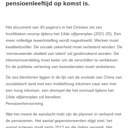
pensioenleeftijd op komst is.
Het document van 40 pagina’s in het Chinees zet zes
hoofdtaken voorop tijdens het 14de vijfjarenplan (2021-25). Een
meer volledige tewerkstelling wordt nagestreefd. Werken moet
kwaliteitsvoller. De sociale zekerheid moet verbeterd worden. De
‘vernieuwende vitaliteit van talent’ zal gestimuleerd worden. De
inkomensverdeling moet beter om de verschillen te verkleinen.
En de publieke verlening van basisdiensten moet verbeteren.
De zes klemtonen liggen in de lijn van de evolutie van China van
socialistisch land met een middelhoog inkomen naar een met
een hoog inkomen, een drempel die het normaal tijdens het
14de vijfjarenplan zal bereiken.
Pensioenhervorming
Wat het meest de aandacht trekt zijn de plannen in verband met
de pensioenen. Het aantal gepensioneerden stijgt snel, het
aantal actieven daalt sinds 2012 en die daling versnelt. Het