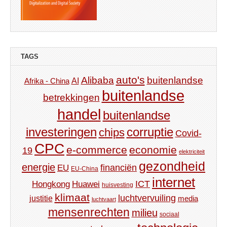
TAGS
auto's
Alibaba
buitenlandse
AI
Afrika - China
buitenlandse
betrekkingen
handel
buitenlandse
investeringen
corruptie
chips
Covid-
CPC
e-commerce
economie
19
elektriciteit
gezondheid
energie
financiën
EU
EU-China
internet
ICT
Hongkong
Huawei
huisvesting
klimaat
luchtvervuiling
justitie
media
luchtvaart
mensenrechten
milieu
sociaal