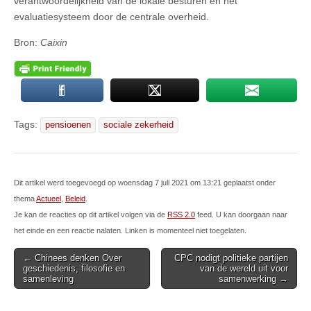
verantwoordelijkheid van de lokale besturen en het
evaluatiesysteem door de centrale overheid.
Bron:
Caixin
Tags:
pensioenen
sociale zekerheid
Dit artikel werd toegevoegd op woensdag 7 juli 2021 om 13:21 geplaatst onder
thema
Actueel
,
Beleid
.
Je kan de reacties op dit artikel volgen via de
RSS 2.0
feed. U kan doorgaan naar
het einde en een reactie nalaten. Linken is momenteel niet toegelaten.
Post
← Chinees denken Over
CPC nodigt politieke partijen
geschiedenis, filosofie en
van de wereld uit voor
navigation
samenleving
samenwerking →