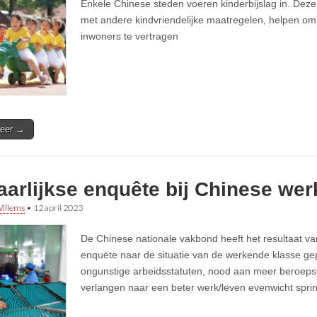
Enkele Chinese steden voeren kinderbijslag in. Dez
met andere kindvriendelijke maatregelen, helpen om 
inwoners te vertragen
eer →
jaarlijkse enquête bij Chinese wer
illems
•
12 april 2023
De Chinese nationale vakbond heeft het resultaat va
enquëte naar de situatie van de werkende klasse ge
ongunstige arbeidsstatuten, nood aan meer beroe
verlangen naar een beter werk/leven evenwicht sprin