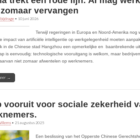
a trekt een rode lijn: AI mag we
t zomaar vervangen
 bijdrage
•
10 juni 2026
Terwijl regeringen in Europa en Noord-Amerika nog 
e impact van artificiële intelligentie op werkgelegenheid moeten aanpa
k in de Chinese stad Hangzhou een opmerkelijke en baanbrekende ui
p is eenvoudig: technologische vooruitgang is welkom, maar bedrijve
aarvan niet zomaar afwentelen op werknemers.
eer →
 vooruit voor sociale zekerheid 
knemers.
illems
•
21 augustus 2025
Een beslissing van het Opperste Chinese Gerechtshof