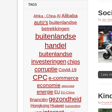
TAGS
Soci
Alibaba
AI
Afrika - China
by
Jan Jon
auto's
buitenlandse
betrekkingen
buitenlandse
handel
buitenlandse
investeringen
chips
corruptie
Covid-19
Lees m
CPC
e-commerce
economie
elektriciteit
energie
EU
EU-China
Kind
gezondheid
financiën
by
Frank W
Hongkong
Huawei
huisvesting