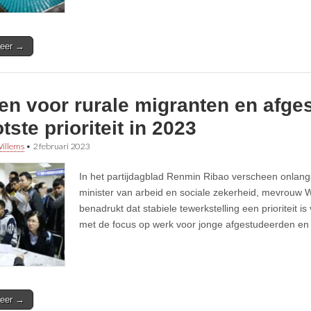
eer →
en voor rurale migranten en afge
tste prioriteit in 2023
illems
•
2 februari 2023
In het partijdagblad Renmin Ribao verscheen onlang
minister van arbeid en sociale zekerheid, mevrouw 
benadrukt dat stabiele tewerkstelling een prioriteit i
met de focus op werk voor jonge afgestudeerden en 
eer →