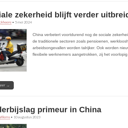
ale zekerheid blijft verder uitbre
ckheere
•
5 mei 2024
China verbetert voortdurend nog de sociale zekerhe
de traditionele sectoren zoals pensioenen, werkloos
arbeidsongevallen worden talrijker. Ook worden nie
flexibele werknemers aangetrokken, zij het voorlopig 
eer →
erbijslag primeur in China
illems
•
10 augustus 2023