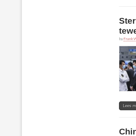
Ster
tewe
by
Frank W
Lees m
Chin