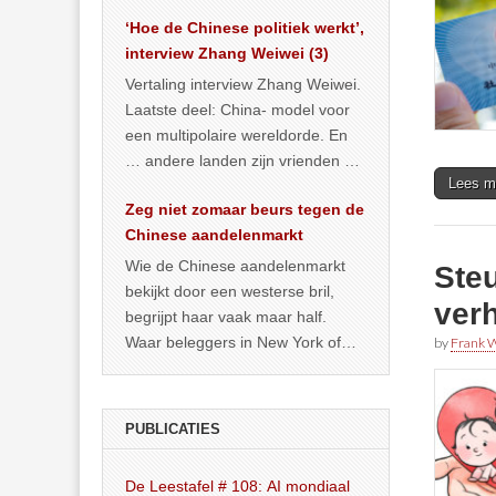
het land dan maar? ‘Dat
‘Hoe de Chinese politiek werkt’,
… >> lees meer
interview Zhang Weiwei (3)
Vertaling interview Zhang Weiwei.
Laatste deel: China- model voor
een multipolaire wereldorde. En
… andere landen zijn vrienden of
Lees m
kunnen het worden.
Zeg niet zomaar beurs tegen de
Chinese aandelenmarkt
Wie de Chinese aandelenmarkt
Steu
bekijkt door een westerse bril,
ver
begrijpt haar vaak maar half.
Waar beleggers in New York of
by
Frank W
Londen vooral kijken naar winst,
… >> lees meer
PUBLICATIES
De Leestafel # 108: AI mondiaal