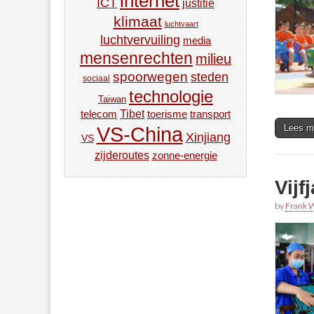
internet
ICT
justitie
klimaat
luchtvaart
luchtvervuiling
media
mensenrechten
milieu
spoorwegen
steden
sociaal
technologie
Taiwan
Tibet
toerisme
transport
telecom
Lees m
VS-China
Xinjiang
VS
zijderoutes
zonne-energie
Vijf
by
Frank W