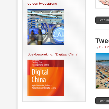
op een tweesprong
Lees m
Twee
by
Frank W
Boekbespreking: ‘Digitaal China’
Lees m