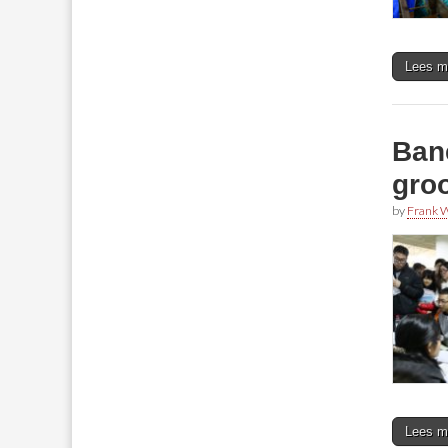
Lees m
Ban
groo
by
Frank W
Lees m