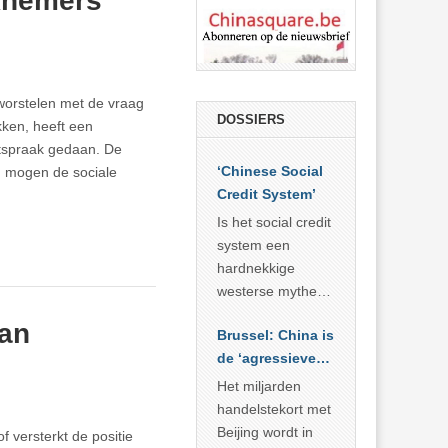
rknemers
worstelen met de vraag
DOSSIERS
kken, heeft een
tspraak gedaan. De
‘Chinese Social
n mogen de sociale
Credit System’
Is het social credit
system een
hardnekkige
westerse mythe of
de dagelijkse
van
Brussel: China is
realiteit in China?
de ‘agressieve
schuldige’
Het miljarden
handelstekort met
Beijing wordt in
 versterkt de positie