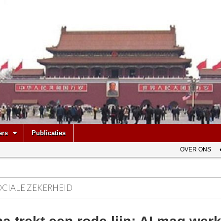
be
ers
Publicaties
OVER ONS
OCIALE ZEKERHEID