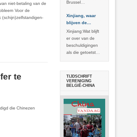
Brussel
an niet-betaling van de
voorgesteld als
robleem Voor de
Xinjiang, waar
bewijs van
 (schijn)zelfstandigen-
blijven de
economische
bewijzen?
agressie. In
Xinjiang:Wat blijft
werkelijkheid
er over van de
verhult die
beschuldigingen
spectaculaire
als die getoetst
rekensom vooral
worden aan de
de industriële
feiten? Niet veel
achterstand die
er te
TIJDSCHRIFT
… >> lees meer
VERENIGING
BELGIË-CHINA
rdigd die Chinezen