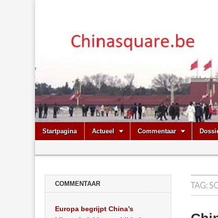
Chinasquare.
Skip
Main
Startpagina
Actueel
Commentaar
Dossi
to
menu
Sub
content
menu
COMMENTAAR
TAG:
S
Europa begrijpt China’s