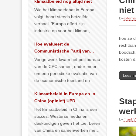
Chin
klimaatbeleid nog altijd niet
nie
Wie het klimaatdebat in Europa
volgt, hoort steeds hetzelfde
by
externe
verhaal. ‘Europa offert zijn
industrie op voor het klimaat,
terwijl China onder het mom van
hoe ze d
Hoe evalueert de
vergroening
… >> lees meer
rechtban
Communistische Partij van
boodscha
China de economische
kosten d
Vorige week kwam het politbureau
toestand?
van de CPC samen, onder meer
om een periodieke evaluatie van
Lees m
de economische toestand en
politiek te maken. We
Klimaatbeleid in Europa en in
publiceerden
… >> lees meer
Stap
China (opinie*) UPD
wer
Het klimaatbeleid in China is een
succes. Westerse media en
by
Frank W
deskundigen geven het toe. Leren
van China en samenwerken met