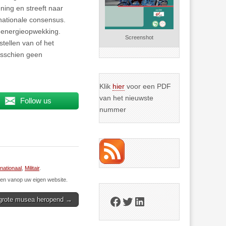
ning en streeft naar
rnationale consensus.
e energieopwekking.
Screenshot
stellen van of het
misschien geen
Klik
hier
voor een PDF
van het nieuwste
Follow us
nummer
rnationaal
,
Militair
.
n vanop uw eigen website.
Facebook
Twitter
LinkedIn
grote musea heropend →