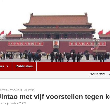
be
ers
Publicaties
OVER ONS
INTERNATIONAAL
,
MILITAIR
intao met vijf voorstellen tegen
•
25 september 2009