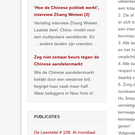
het land dan maar? ‘Dat
uitwerke
‘Hoe de Chinese politiek werkt’,
… >> lees meer
een tota
interview Zhang Weiwei (3)
2. Zie a
er zich 
Vertaling interview Zhang Weiwei.
een inte
Laatste deel: China- model voor
kernmach
een multipolaire wereldorde. En
3. Alle 
… andere landen zijn vrienden of
en het I
kunnen het worden.
verplich
Zeg niet zomaar beurs tegen de
4. Alle 
Chinese aandelenmarkt
respect 
Wie de Chinese aandelenmarkt
daarbij 
bekijkt door een westerse bril,
5. Zorg d
begrijpt haar vaak maar half.
nucleair
Waar beleggers in New York of
Hu Jinta
Londen vooral kijken naar winst,
vernieti
… >> lees meer
kernwape
PUBLICATIES
kernwape
geven”.
De Leestafel # 108: AI mondiaal
Volgende