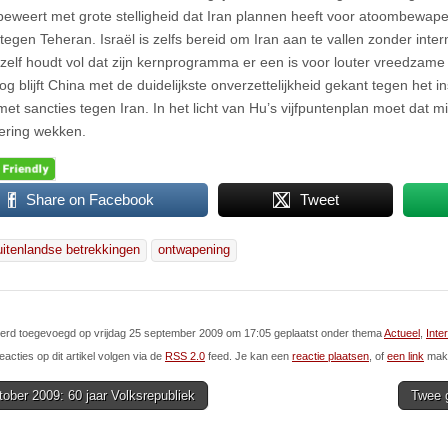
eweert met grote stelligheid dat Iran plannen heeft voor atoombewape
 tegen Teheran. Israël is zelfs bereid om Iran aan te vallen zonder inte
zelf houdt vol dat zijn kernprogramma er een is voor louter vreedzam
g blijft China met de duidelijkste onverzettelijkheid gekant tegen het in
met sancties tegen Iran. In het licht van Hu’s vijfpuntenplan moet dat 
ering wekken.
Share on Facebook
Tweet
uitenlandse betrekkingen
ontwapening
 werd toegevoegd op vrijdag 25 september 2009 om 17:05 geplaatst onder thema
Actueel
,
Inte
eacties op dit artikel volgen via de
RSS 2.0
feed. Je kan een
reactie plaatsen
, of
een link
make
ober 2009: 60 jaar Volksrepubliek
Twee 
ion