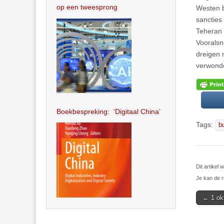
op een tweesprong
Westen b
sancties
Teheran 
Vooralsno
dreigen 
verwond
Boekbespreking: ‘Digitaal China’
Tags:
b
Dit artikel
Je kan de r
Post
← 1 okt
navigat