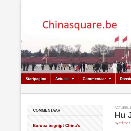
Chinasquare.
Skip
Main
Startpagina
Actueel
Commentaar
Dossi
to
menu
Sub
content
menu
ACTUEEL
,
COMMENTAAR
Hu J
by
editor
Europa begrijpt China’s