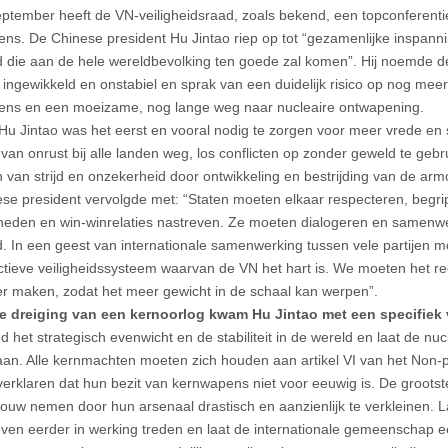
ptember heeft de VN-veiligheidsraad, zoals bekend, een topconferent
ns. De Chinese president Hu Jintao riep op tot “gezamenlijke inspann
id die aan de hele wereldbevolking ten goede zal komen”. Hij noemde de
 ingewikkeld en onstabiel en sprak van een duidelijk risico op nog meer
ns en een moeizame, nog lange weg naar nucleaire ontwapening.
Hu Jintao was het eerst en vooral nodig te zorgen voor meer vrede en s
van onrust bij alle landen weg, los conflicten op zonder geweld te gebr
 van strijd en onzekerheid door ontwikkeling en bestrijding van de armo
se president vervolgde met: “Staten moeten elkaar respecteren, begri
eden en win-winrelaties nastreven. Ze moeten dialogeren en samenw
id. In een geest van internationale samenwerking tussen vele partijen
ectieve veiligheidssysteem waarvan de VN het hart is. We moeten het re
er maken, zodat het meer gewicht in de schaal kan werpen”.
e dreiging van een kernoorlog kwam Hu Jintao met een specifiek 
d het strategisch evenwicht en de stabiliteit in de wereld en laat de nu
aan. Alle kernmachten moeten zich houden aan artikel VI van het Non-p
 verklaren dat hun bezit van kernwapens niet voor eeuwig is. De groot
touw nemen door hun arsenaal drastisch en aanzienlijk te verkleinen. L
ven eerder in werking treden en laat de internationale gemeenschap 