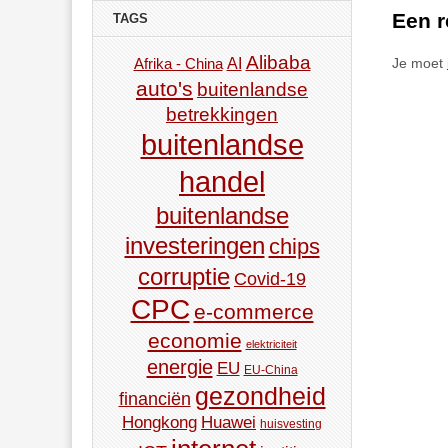
Een r
TAGS
Alibaba
AI
Afrika - China
Je moet
auto's
buitenlandse
betrekkingen
buitenlandse
handel
buitenlandse
investeringen
chips
corruptie
Covid-19
CPC
e-commerce
economie
elektriciteit
energie
EU
EU-China
gezondheid
financiën
Hongkong
Huawei
huisvesting