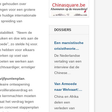
ie gehouden over
ingen voor een grotere
 huidige internationale
 spreiding van
DOSSIERS
tabiliteit. “Neem de
uiken en doe iets aan de
Een marxistische
ede”, zo stelde hij voor.
crisistheorie
p hebben voor elkaars
voor vandaag
erken op voet van
De Nederlandse
 moeten we werken aan
vertaling van een
chtvaardiger, ernstiger
interview dat de
Chinese
vijfpuntenplan
.
Academie voor
Van Armoede
cleaire ontwapening
Sociale
naar Welvaart:
roliferatieverdrag en
Wetenschappen
Wat Afrika kan
ste kernmachten moeten
afnam van de
China en Afrika
leren van
aat het verdrag tegen
Britse
delen een
China’s
een concreet stappenplan
marxistische
verleden van