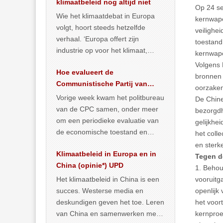
klimaatbeleid nog altijd niet
Op 24 se
Wie het klimaatdebat in Europa
kernwape
volgt, hoort steeds hetzelfde
veilighe
verhaal. ‘Europa offert zijn
toestand
industrie op voor het klimaat,
kernwape
terwijl China onder het mom van
Volgens 
Hoe evalueert de
vergroening
… >> lees meer
bronnen 
Communistische Partij van
oorzaken
China de economische
Vorige week kwam het politbureau
De Chine
situatie?
van de CPC samen, onder meer
bezorgdh
om een periodieke evaluatie van
gelijkhe
de economische toestand en
het coll
politiek te maken. We
en sterk
Klimaatbeleid in Europa en in
publiceerden
… >> lees meer
Tegen d
China (opinie*) UPD
1. Behou
Het klimaatbeleid in China is een
vooruitg
succes. Westerse media en
openlijk
deskundigen geven het toe. Leren
het voor
van China en samenwerken met
kernproe