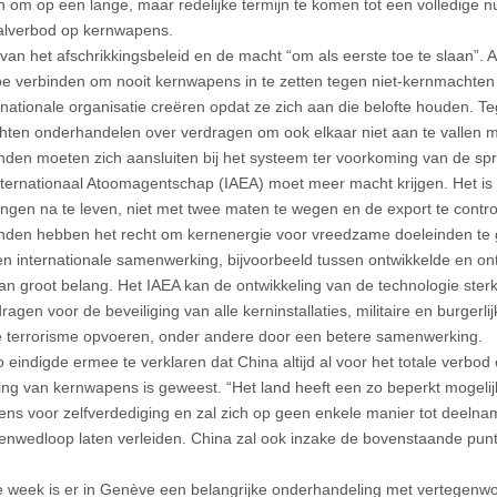
n om op een lange, maar redelijke termijn te komen tot een volledige 
alverbod op kernwapens.
f van het afschrikkingsbeleid en de macht “om als eerste toe te slaan”.
toe verbinden om nooit kernwapens in te zetten tegen niet-kernmachten 
rnationale organisatie creëren opdat ze zich aan die belofte houden. Te
ten onderhandelen over verdragen om ook elkaar niet aan te vallen
landen moeten zich aansluiten bij het systeem ter voorkoming van de s
nternationaal Atoomagentschap (IAEA) moet meer macht krijgen. Het is d
tingen na te leven, niet met twee maten te wegen en de export te contro
landen hebben het recht om kernenergie voor vreedzame doeleinden te 
en internationale samenwerking, bijvoorbeeld tussen ontwikkelde en ont
van groot belang. Het IAEA kan de ontwikkeling van de technologie ster
ragen voor de beveiliging van alle kerninstallaties, militaire en burgerlij
e terrorisme opvoeren, onder andere door een betere samenwerking.
o eindigde ermee te verklaren dat China altijd al voor het totale verbod
ging van kernwapens is geweest. “Het land heeft een zo beperkt mogeli
ns voor zelfverdediging en zal zich op geen enkele manier tot deeln
nwedloop laten verleiden. China zal ook inzake de bovenstaande pun
 week is er in Genève een belangrijke onderhandeling met vertegenwo