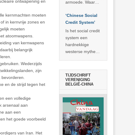
economisch
nucleaire ontwapening en
econoom Michael
armoede. Waar
wonder
Roberts. Het laat
China er de
 Alle kernmachten moeten
zien dat
‘Chinese Social
voorbije veertig
of in kernvrije zones en
… >> lees meer
Credit System’
jaar in slaagde
gelijk moeten
meer dan 800
Is het social credit
 met atoomwapens.
miljoen mensen
system een
preiding van kernwapens
uit de armoede
hardnekkige
aarbij belangrijk
… >> lees meer
westerse mythe of
leren.
de dagelijkse
gebruiken. Wederzijds
realiteit in China?
wikkelingslanden, zijn
TIJDSCHRIFT
k bevorderen.
VERENIGING
ke en de strijd tegen het
BELGIË-CHINA
 en een volledige
jk arsenaal aan
ame aan een
ten het goede voorbeeld
ordigers van Iran. Het