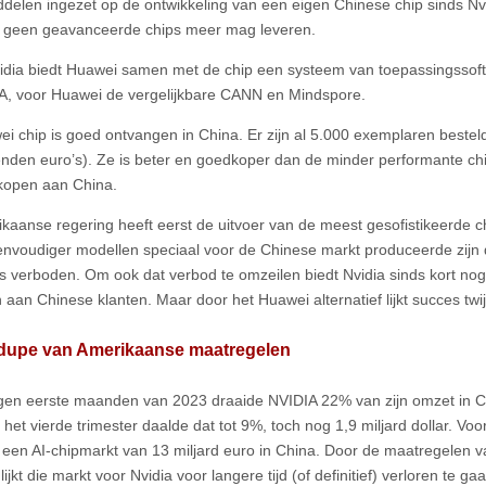
ddelen ingezet op de ontwikkeling van een eigen Chinese chip sinds N
 geen geavanceerde chips meer mag leveren.
idia biedt Huawei samen met de chip een systeem van toepassingssoft
, voor Huawei de vergelijkbare CANN en Mindspore.
i chip is goed ontvangen in China. Er zijn al 5.000 exemplaren besteld
enden euro’s). Ze is beter en goedkoper dan de minder performante chi
kopen aan China.
kaanse regering heeft eerst de uitvoer van de meest gesofistikeerde 
envoudiger modellen speciaal voor de Chinese markt produceerde zijn d
 verboden. Om ook dat verbod te omzeilen biedt Nvidia sinds kort no
 aan Chinese klanten. Maar door het Huawei alternatief lijkt succes twij
 dupe van Amerikaanse maatregelen
gen eerste maanden van 2023 draaide NVIDIA 22% van zijn omzet in Chi
 het vierde trimester daalde dat tot 9%, toch nog 1,9 miljard dollar. Vo
 een AI-chipmarkt van 13 miljard euro in China. Door de maatregelen 
lijkt die markt voor Nvidia voor langere tijd (of definitief) verloren te 