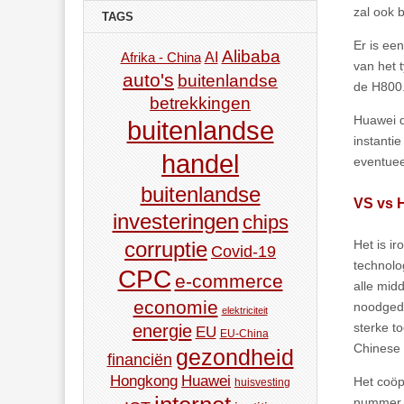
zal ook 
TAGS
Er is ee
Alibaba
AI
Afrika - China
van het 
auto's
buitenlandse
de H800.
betrekkingen
Huawei d
buitenlandse
instanti
handel
eventuee
buitenlandse
VS vs 
investeringen
chips
Het is i
corruptie
Covid-19
technolo
CPC
e-commerce
alle midd
economie
noodgedw
elektriciteit
sterke t
energie
EU
EU-China
Chinese 
gezondheid
financiën
Hongkong
Huawei
Het coöp
huisvesting
nummer é