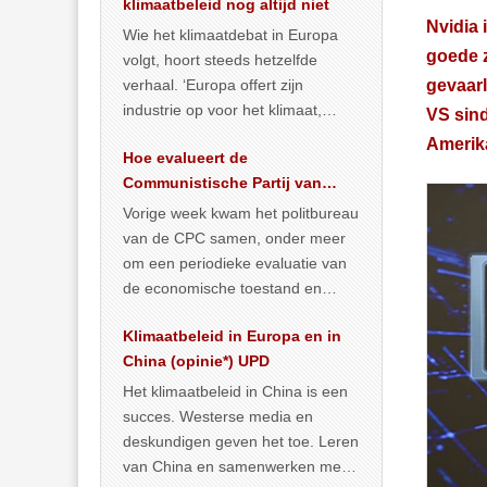
klimaatbeleid nog altijd niet
Nvidia 
Wie het klimaatdebat in Europa
goede z
volgt, hoort steeds hetzelfde
verhaal. ‘Europa offert zijn
gevaarl
industrie op voor het klimaat,
VS sind
terwijl China onder het mom van
Amerik
Hoe evalueert de
vergroening
… >> lees meer
Communistische Partij van
China de economische
Vorige week kwam het politbureau
situatie?
van de CPC samen, onder meer
om een periodieke evaluatie van
de economische toestand en
politiek te maken. We
Klimaatbeleid in Europa en in
publiceerden
… >> lees meer
China (opinie*) UPD
Het klimaatbeleid in China is een
succes. Westerse media en
deskundigen geven het toe. Leren
van China en samenwerken met