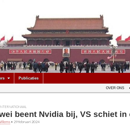
be
ers
Publicaties
OVER ONS
INTERNATIONAAL
ei beent Nvidia bij, VS schiet in 
illems
•
29 februari 2024