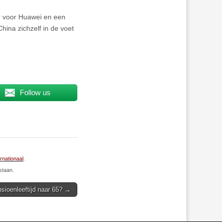
r voor Huawei en een
ina zichzelf in de voet
Follow us
ernationaal
.
staan.
sioenleeftijd naar 65? →