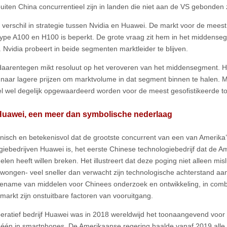
buiten China concurrentieel zijn in landen die niet aan de VS gebonden z
n verschil in strategie tussen Nvidia en Huawei. De markt voor de meest
type A100 en H100 is beperkt. De grote vraag zit hem in het middens
 Nvidia probeert in beide segmenten marktleider te blijven.
aarentegen mikt resoluut op het veroveren van het middensegment. Het
e naar lagere prijzen om marktvolume in dat segment binnen te halen. 
l wel degelijk opgewaardeerd worden voor de meest gesofistikeerde t
Huawei, een meer dan symbolische nederlaag
ronisch en betekenisvol dat de grootste concurrent van een van Amerika
giebedrijven Huawei is, het eerste Chinese technologiebedrijf dat de 
elen heeft willen breken. Het illustreert dat deze poging niet alleen mis
ongen- veel sneller dan verwacht zijn technologische achterstand aan 
oename van middelen voor Chinees onderzoek en ontwikkeling, in com
markt zijn onstuitbare factoren van vooruitgang.
eratief bedrijf Huawei was in 2018 wereldwijd het toonaangevend voor 5
én in smartphones. De Amerikaanse regering haalde vanaf 2019 alle 