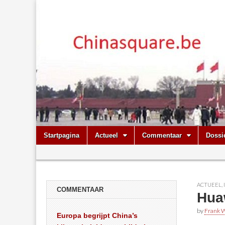
Chinasquare.
Skip
Main
Startpagina
Actueel
Commentaar
Dossi
to
menu
Sub
content
menu
ACTUEEL
,
COMMENTAAR
Huaw
by
Frank W
Europa begrijpt China’s