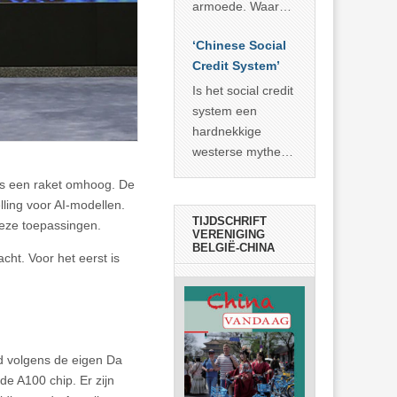
economisch
econoom Michael
armoede. Waar
wonder
Roberts. Het laat
China er de
zien dat
‘Chinese Social
voorbije veertig
… >> lees meer
Credit System’
jaar in slaagde
meer dan 800
Is het social credit
miljoen mensen
system een
uit de armoede
hardnekkige
… >> lees meer
westerse mythe of
de dagelijkse
ls een raket omhoog. De
realiteit in China?
lling voor AI-modellen.
TIJDSCHRIFT
 deze toepassingen.
VERENIGING
BELGIË-CHINA
cht. Voor het eerst is
d volgens de eigen Da
de A100 chip. Er zijn