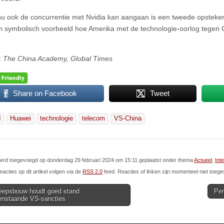
nu ook de concurrentie met Nvidia kan aangaan is een tweede opsteke
 symbolisch voorbeeld hoe Amerika met de technologie-oorlog tegen Ch
:
The China Academy, Global Times
Share on Facebook
Tweet
I
Huawei
technologie
telecom
VS-China
 werd toegevoegd op donderdag 29 februari 2024 om 15:11 geplaatst onder thema
Actueel
,
Int
eacties op dit artikel volgen via de
RSS 2.0
feed. Reacties of linken zijn momenteel niet toege
epsbouw houdt goed stand
Pen
genstaande VS-sancties
ion