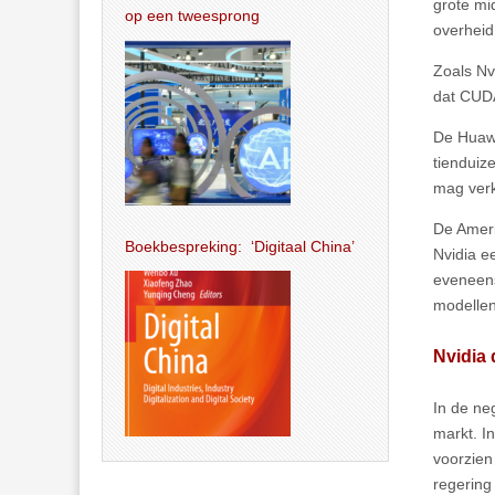
grote mi
op een tweesprong
overheid
Zoals Nv
dat CUDA
De Huawe
tienduiz
mag ver
De Ameri
Boekbespreking: ‘Digitaal China’
Nvidia e
eveneens
modellen
Nvidia
In de ne
markt. In
voorzien
regering 