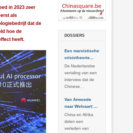
deed in 2023 zeer
erst als
logiebedrijf dat de
eld hoe de
DOSSIERS
fect heeft.
Een marxistische
crisistheorie
voor vandaag
De Nederlandse
vertaling van een
interview dat de
Chinese
Academie voor
Van Armoede
Sociale
naar Welvaart:
Wetenschappen
Wat Afrika kan
afnam van de
China en Afrika
leren van
Britse
delen een
China’s
marxistische
verleden van