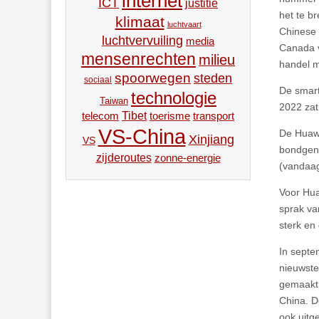
internet
ICT
justitie
het te b
klimaat
luchtvaart
Chinese 
luchtvervuiling
media
Canada v
mensenrechten
milieu
handel m
spoorwegen
steden
sociaal
De smart
technologie
Taiwan
2022 zat
Tibet
toerisme
transport
telecom
VS-China
De Huawe
Xinjiang
VS
bondgeno
zijderoutes
zonne-energie
(vandaag
Voor Hua
sprak va
sterk en
In septe
nieuwste
gemaakt 
China. D
ook uitg