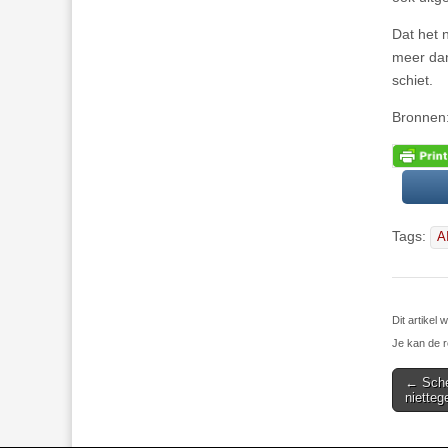
Dat het 
meer dan
schiet.
Bronnen
Tags:
A
Dit artikel
Je kan de r
Post
← Sche
niette
navigat