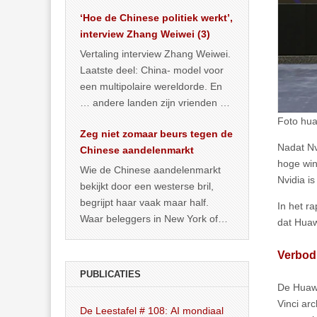
het land dan maar? ‘Dat
‘Hoe de Chinese politiek werkt’,
… >> lees meer
interview Zhang Weiwei (3)
Vertaling interview Zhang Weiwei.
Laatste deel: China- model voor
een multipolaire wereldorde. En
… andere landen zijn vrienden of
kunnen het worden.
Foto hu
Zeg niet zomaar beurs tegen de
Nadat Nv
Chinese aandelenmarkt
hoge win
Wie de Chinese aandelenmarkt
Nvidia i
bekijkt door een westerse bril,
begrijpt haar vaak maar half.
In het r
Waar beleggers in New York of
dat Huaw
Londen vooral kijken naar winst,
… >> lees meer
Verbod 
PUBLICATIES
De Huaw
Vinci ar
De Leestafel # 108: AI mondiaal