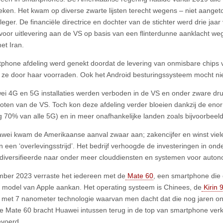
reken. Het kwam op diverse zwarte lijsten terecht wegens – niet aang
leger. De financiële directrice en dochter van de stichter werd drie jaa
oor uitlevering aan de VS op basis van een flinterdunne aanklacht w
et Iran.
phone afdeling werd genekt doordat de levering van onmisbare chips
 ze door haar voorraden. Ook het Android besturingssysteem mocht ni
i 4G en 5G installaties werden verboden in de VS en onder zware druk
ten van de VS. Toch kon deze afdeling verder bloeien dankzij de en
 70% van alle 5G) en in meer onafhankelijke landen zoals bijvoorbeeld
wei kwam de Amerikaanse aanval zwaar aan; zakencijfer en winst viele
n een ‘overlevingsstrijd’. Het bedrijf verhoogde de investeringen in on
 diversifieerde naar onder meer clouddiensten en systemen voor auto
mber 2023 verraste het iedereen met de
Mate 60
, een smartphone die 
 model van Apple aankan. Het operating systeem is Chinees, de
Kirin 
met 7 nanometer technologie waarvan men dacht dat die nog jaren onb
e Mate 60 bracht Huawei intussen terug in de top van smartphone verk
evoerd.