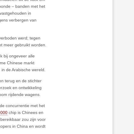
etoonde – banden met het
r vastgehouden in
egens verbergen van
 verboden werd; tegen
et meer gebruikt worden.
 bij ongeveer alle
orme Chinese markt
 in de Arabische wereld.
n terug en de stichter
derzoek en ontwikkeling
noom rijdende wagens.
de concurrentie met het
9000
chip is Chinees en
ereikbaar zou zijn voor
opers in China en wordt