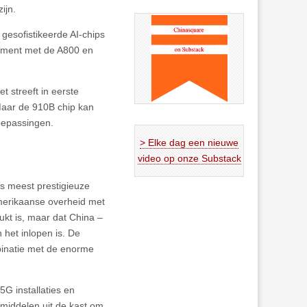
ijn.
 gesofistikeerde AI-chips
egment met de A800 en
 streeft in eerste
Maar de 910B chip kan
oepassingen.
> Elke dag een nieuwe
video op onze Substack
’s meest prestigieuze
Amerikaanse overheid met
lukt is, maar dat China –
het inlopen is. De
binatie met de enorme
G installaties en
middelen uit de kast om