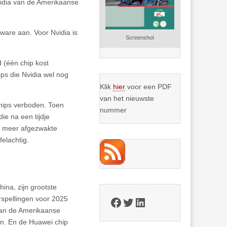
vidia van de Amerikaanse
ware aan. Voor Nvidia is
Screenshot
 (één chip kost
ps die Nvidia wel nog
Klik
hier
voor een PDF
van het nieuwste
chips verboden. Toen
nummer
ie na een tijdje
g meer afgezwakte
felachtig.
na, zijn grootste
orspellingen voor 2025
Facebook
Twitter
LinkedIn
van de Amerikaanse
gaan. En de Huawei chip