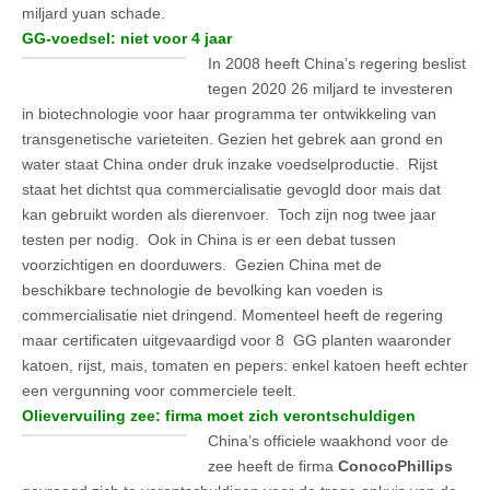
miljard yuan schade.
GG-voedsel: niet voor 4 jaar
In 2008 heeft China’s regering beslist
tegen 2020 26 miljard te investeren
in biotechnologie voor haar programma ter ontwikkeling van
transgenetische varieteiten. Gezien het gebrek aan grond en
water staat China onder druk inzake voedselproductie. Rijst
staat het dichtst qua commercialisatie gevogld door mais dat
kan gebruikt worden als dierenvoer. Toch zijn nog twee jaar
testen per nodig. Ook in China is er een debat tussen
voorzichtigen en doorduwers. Gezien China met de
beschikbare technologie de bevolking kan voeden is
commercialisatie niet dringend. Momenteel heeft de regering
maar certificaten uitgevaardigd voor 8 GG planten waaronder
katoen, rijst, mais, tomaten en pepers: enkel katoen heeft echter
een vergunning voor commerciele teelt.
Olievervuiling zee: firma moet zich verontschuldigen
China’s officiele waakhond voor de
zee heeft de firma
ConocoPhillips