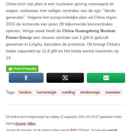
China toch van plan is een nucleaire sprong voorwaarts te
wagen, weliswaar met veiliger centrales van de zgn. “derde
generatie”. Volgens het oorspronkelijke plan wil China tegen
2015 de komende vier jaren 28 bijkomende kerncentrales
openen. Vorige week heeft de
China Guangdong Nuclear
Power Group
een nieuwe centrale van 1 gW in gebruik
genomen in LingAo, bezuiden de provincie. Dit brengt China’s
totale capaciteit op 11,8 gW en het totala aantal reactoren op
14.
Tags:
herders
kernenergie
voeding
windenergie
zeewater
Dit artikel werd toegevoegd op vrijdag 12 augustus 2011 om 23:07 geplaatst onder
thema
Actueel
,
Milieu
.
Je kan de reacties op dit artikel volgen via de
RSS 2.0
feed. Je kan een
reactie