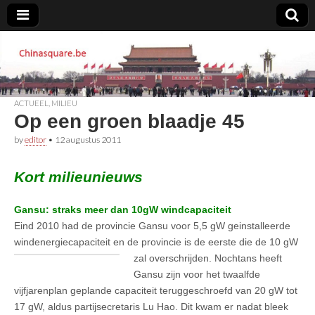
Chinasquare.be
ACTUEEL
,
MILIEU
Op een groen blaadje 45
by
editor
•
12 augustus 2011
Kort milieunieuws
Gansu: straks meer dan 10gW windcapaciteit
Eind 2010 had de provincie Gansu voor 5,5 gW geinstalleerde
windenergiecapaciteit en de provincie is de eerste die de 10 gW
zal overschrijden.
Nochtans heeft
Gansu zijn voor het twaalfde
vijfjarenplan geplande capaciteit teruggeschroefd van 20 gW tot
17 gW, aldus partijsecretaris Lu Hao. Dit kwam er nadat bleek