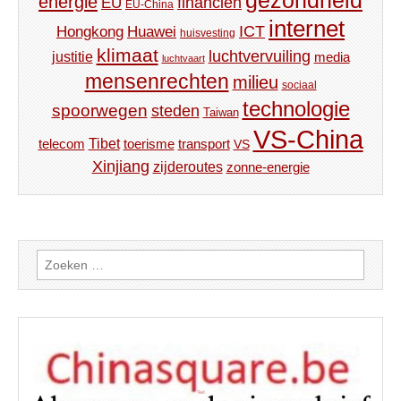
gezondheid
energie
financiën
EU
EU-China
internet
ICT
Hongkong
Huawei
huisvesting
klimaat
luchtvervuiling
justitie
media
luchtvaart
mensenrechten
milieu
sociaal
technologie
spoorwegen
steden
Taiwan
VS-China
Tibet
toerisme
transport
telecom
VS
Xinjiang
zijderoutes
zonne-energie
Zoeken
naar: