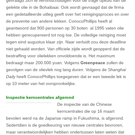
gevraagd zich te verontschuldigen voor de trage opkuis van de
gelekte olie in de Bohaibaai. Ook wordt gevraagd dat de firma
een gedetailleerde uitleg geeft over het reinigingsproces en over
de preventie van andere lekken. ConocoPhillips heeft al
geantwoord dat 900 personen op 30 boten al 1995 vaten olie
hebben gerecupereerd tot nog toe. De volledige reiniging moet
tegen eind augustus klaar zijn. Naar verluidt zou deze deadline
niet gehaald worden. Van officiele zijde wordt geopperd dat de
bestraffing voor olielekken onvoldoende is. Het maximum
bedraagt maar 200.000 yuan. Volgens
Greenpeace
zullen de
gevolgen van de olievlek nog lang duren. Volgens de
Shanghai
Daily
heeft ConocoPhillips toegegeven dat er een tweede lek is
op 10 meter van het oorspronkelijke.
Inspectie kerncentrales afgerond
De inspectie van de Chinese
kerncentrales die op 16 maart
bevolen werd na de Japanse ramp in Fukushima, is afgerond.
Sedertdien is de goedkeuring van nieuwe centrales bevroren,
maar verantwoordelijken hebben ondertussen laten weten dat