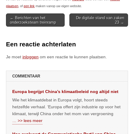
plaatsen
, of
een link
maken vanop uw eigen website.
Post
← Berichten van het
De digitale stand van zaken
onderzoeksteam treinramp
23 →
navigation
Een reactie achterlaten
Je moet
inloggen
om een reactie te kunnen plaatsen.
COMMENTAAR
Europa begrijpt China’s klimaatbeleid nog altijd niet
Wie het klimaatdebat in Europa volgt, hoort steeds
hetzelfde verhaal. ‘Europa offert zijn industrie op voor het
klimaat, terwijl China onder het mom van vergroening
… >> lees meer
Hoe evalueert de Communistische Partij van China