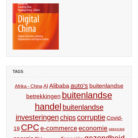
TAGS
auto's
Alibaba
buitenlandse
AI
Afrika - China
buitenlandse
betrekkingen
handel
buitenlandse
investeringen
corruptie
chips
Covid-
CPC
e-commerce
economie
19
elektriciteit