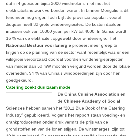
dat in 4 gebieden bijna 3000 windmolens niet met het
elektriciteitsnetwerk verbonden waren. In Binnen-Mongolie is dit
fenomeen nog erger. Toch blijft de provincie populair: vooral
Jiuquan heeft 32 grote windenergiesites. De kosten daalden
intussen ook van 10000 yuan per kW tot 4000. In Gansu wordt
16 % van de elektriciteit opgewekt door windenergie. Het
Nationaal Bestuur voor Energie
probeert meer greep te
krijgen op de planning van de sector want recentelijk was er een
wildgroei veroorzaakt doordat voordien windenergieprojecten
van minder dan 50 mW mochten vergund worden door de lokale
overheden. 94 % van China’s windboerderijen zijn door hen
goedgekeurd.
Catering zoekt duurzaam model
De
China Cuisine Association
en
de
Chinese Academy of Social
Sciences
hebben samen het “2011 Blue Book of the Catering
Industry” gepubliceerd. Volgens het rapport staan voeding- en
drankproducenten onder druk vermits de prijs van de
grondstoffen en van de lonen stijgen. De winstmarges zijn tot
10 % verminderd. De sector zoekt een ontwikkelingsmodel dat