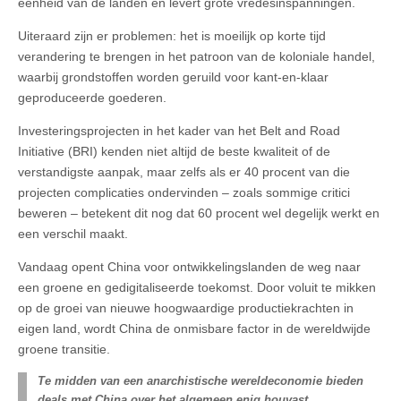
eenheid van de landen en levert grote vredesinspanningen.
Uiteraard zijn er problemen: het is moeilijk op korte tijd
verandering te brengen in het patroon van de koloniale handel,
waarbij grondstoffen worden geruild voor kant-en-klaar
geproduceerde goederen.
Investeringsprojecten in het kader van het Belt and Road
Initiative (BRI) kenden niet altijd de beste kwaliteit of de
verstandigste aanpak, maar zelfs als er 40 procent van die
projecten complicaties ondervinden – zoals sommige critici
beweren – betekent dit nog dat 60 procent wel degelijk werkt en
een verschil maakt.
Vandaag opent China voor ontwikkelingslanden de weg naar
een groene en gedigitaliseerde toekomst. Door voluit te mikken
op de groei van nieuwe hoogwaardige productiekrachten in
eigen land, wordt China de onmisbare factor in de wereldwijde
groene transitie.
Te midden van een anarchistische wereldeconomie bieden
deals met China over het algemeen enig houvast