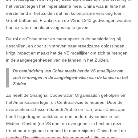
het verzet tegen het imperialisme mee. China was in feite het
eerste land in het Zuiden dat het kolonialisme versloeg toen
Groot-Brittannië, Frankrijk en de VS in 1943 gedwongen werden
hun extraterritoriale privileges op te geven.
De rol die China meer en meer speelt in de bemiddeling bij
geschillen, en door zijn streven naar vreedzame oplossingen,
krijgt impact en maakt het de VS moeilijker om zich te mengen
in de aangelegenheden van de landen in het Zuiden.
De bemiddeling van China maakt het de VS moeilijker om
zich te mengen in de aangelegenheden van de landen in het
Zuiden
Zo heeft de Shanghai Cooperation Organisation geholpen om
het Amerikaanse leger uit Centraal-Azië te houden. Door de
overeenkomst tussen Saoedi-Arabië en Iran, waar China aan
heeft bijgedragen, ontstaat er een andere dynamiek in het
Midden-Oosten (de VS doet nu overigens zijn best om deze
trend naar regionale eenheid te ondermijnen). China heeft de
veertien Palestijnse groepen bijeengebracht. En voor het