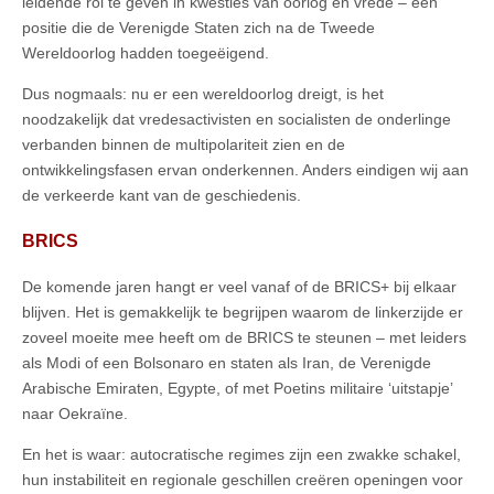
leidende rol te geven in kwesties van oorlog en vrede – een
positie die de Verenigde Staten zich na de Tweede
Wereldoorlog hadden toegeëigend.
Dus nogmaals: nu er een wereldoorlog dreigt, is het
noodzakelijk dat vredesactivisten en socialisten de onderlinge
verbanden binnen de multipolariteit zien en de
ontwikkelingsfasen ervan onderkennen. Anders eindigen wij aan
de verkeerde kant van de geschiedenis.
BRICS
De komende jaren hangt er veel vanaf of de BRICS+ bij elkaar
blijven. Het is gemakkelijk te begrijpen waarom de linkerzijde er
zoveel moeite mee heeft om de BRICS te steunen – met leiders
als Modi of een Bolsonaro en staten als Iran, de Verenigde
Arabische Emiraten, Egypte, of met Poetins militaire ‘uitstapje’
naar Oekraïne.
En het is waar: autocratische regimes zijn een zwakke schakel,
hun instabiliteit en regionale geschillen creëren openingen voor