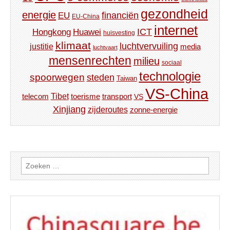
gezondheid
energie
financiën
EU
EU-China
internet
ICT
Hongkong
Huawei
huisvesting
klimaat
luchtvervuiling
justitie
media
luchtvaart
mensenrechten
milieu
sociaal
technologie
spoorwegen
steden
Taiwan
VS-China
Tibet
toerisme
transport
telecom
VS
Xinjiang
zijderoutes
zonne-energie
Zoeken
naar: