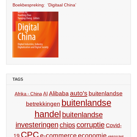
Boekbespreking: ‘Digitaal China’
TAGS
auto's
Alibaba
buitenlandse
AI
Afrika - China
buitenlandse
betrekkingen
handel
buitenlandse
investeringen
corruptie
chips
Covid-
CPC
e-commerce
economie
19
elektriciteit