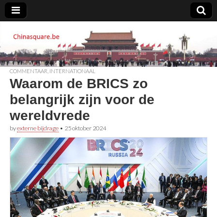
Chinasquare.be
COMMENTAAR
,
INTERNATIONAAL
Waarom de BRICS zo
belangrijk zijn voor de
wereldvrede
by
externe bijdrage
•
25 oktober 2024