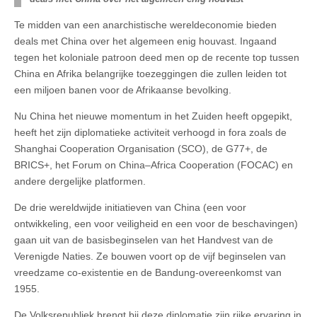
Te midden van een anarchistische wereldeconomie bieden
deals met China over het algemeen enig houvast. Ingaand
tegen het koloniale patroon deed men op de recente top tussen
China en Afrika belangrijke toezeggingen die zullen leiden tot
een miljoen banen voor de Afrikaanse bevolking.
Nu China het nieuwe momentum in het Zuiden heeft opgepikt,
heeft het zijn diplomatieke activiteit verhoogd in fora zoals de
Shanghai Cooperation Organisation (SCO), de G77+, de
BRICS+, het Forum on China–Africa Cooperation (FOCAC) en
andere dergelijke platformen.
De drie wereldwijde initiatieven van China (een voor
ontwikkeling, een voor veiligheid en een voor de beschavingen)
gaan uit van de basisbeginselen van het Handvest van de
Verenigde Naties. Ze bouwen voort op de vijf beginselen van
vreedzame co-existentie en de Bandung-overeenkomst van
1955.
De Volksrepubliek brengt bij deze diplomatie zijn rijke ervaring in