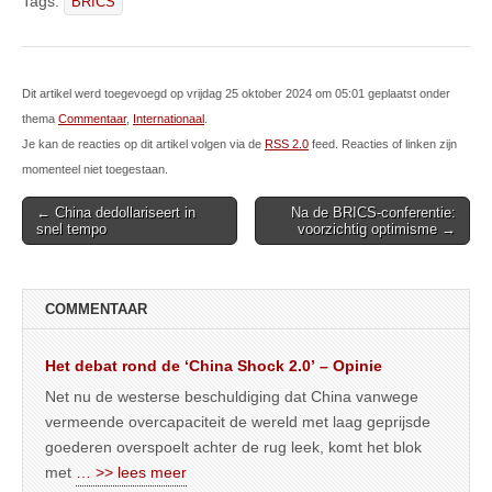
Tags:
BRICS
Dit artikel werd toegevoegd op vrijdag 25 oktober 2024 om 05:01 geplaatst onder
thema
Commentaar
,
Internationaal
.
Je kan de reacties op dit artikel volgen via de
RSS 2.0
feed. Reacties of linken zijn
momenteel niet toegestaan.
Post
← China dedollariseert in
Na de BRICS-conferentie:
snel tempo
voorzichtig optimisme →
navigation
COMMENTAAR
Het debat rond de ‘China Shock 2.0’ – Opinie
Net nu de westerse beschuldiging dat China vanwege
vermeende overcapaciteit de wereld met laag geprijsde
goederen overspoelt achter de rug leek, komt het blok
met
… >> lees meer