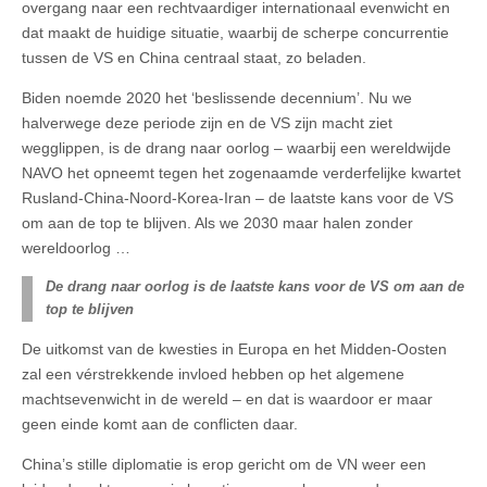
overgang naar een rechtvaardiger internationaal evenwicht en
dat maakt de huidige situatie, waarbij de scherpe concurrentie
tussen de VS en China centraal staat, zo beladen.
Biden noemde 2020 het ‘beslissende decennium’. Nu we
halverwege deze periode zijn en de VS zijn macht ziet
wegglippen, is de drang naar oorlog – waarbij een wereldwijde
NAVO het opneemt tegen het zogenaamde verderfelijke kwartet
Rusland-China-Noord-Korea-Iran – de laatste kans voor de VS
om aan de top te blijven. Als we 2030 maar halen zonder
wereldoorlog …
De drang naar oorlog is de laatste kans voor de VS om aan de
top te blijven
De uitkomst van de kwesties in Europa en het Midden-Oosten
zal een vérstrekkende invloed hebben op het algemene
machtsevenwicht in de wereld – en dat is waardoor er maar
geen einde komt aan de conflicten daar.
China’s stille diplomatie is erop gericht om de VN weer een