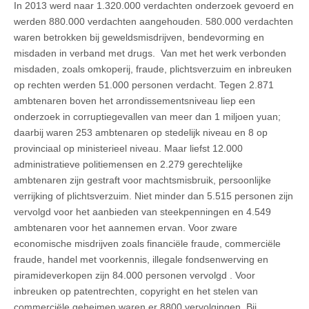
In 2013 werd naar 1.320.000 verdachten onderzoek gevoerd en
werden 880.000 verdachten aangehouden. 580.000 verdachten
waren betrokken bij geweldsmisdrijven, bendevorming en
misdaden in verband met drugs. Van met het werk verbonden
misdaden, zoals omkoperij, fraude, plichtsverzuim en inbreuken
op rechten werden
51.000 personen verdacht
. Tegen 2.871
ambtenaren boven het arrondissementsniveau liep een
onderzoek in corruptiegevallen van meer dan 1 miljoen yuan;
daarbij waren 253 ambtenaren op stedelijk niveau en 8 op
provinciaal op ministerieel niveau. Maar liefst 12.000
administratieve politiemensen en 2.279 gerechtelijke
ambtenaren zijn gestraft voor machtsmisbruik, persoonlijke
verrijking of plichtsverzuim. Niet minder dan 5.515 personen zijn
vervolgd voor het aanbieden van steekpenningen en 4.549
ambtenaren voor het aannemen ervan. Voor zware
economische misdrijven zoals financiële fraude, commerciële
fraude, handel met voorkennis, illegale fondsenwerving en
piramideverkopen zijn
84.000 personen vervolgd
. Voor
inbreuken op patentrechten, copyright en het stelen van
commerciële geheimen waren er
8800 vervolgingen
. Bij