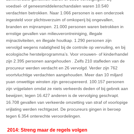
voedsel- of geneesmiddelenschandalen waren
10.540
verdachten betrokken
. Naar 1.066 personen is een onderzoek
ingesteld voor plichtsverzuim of omkoperij bij ongevallen,
branden en mijnrampen. 21.000 personen waren betrokken in
ernstige gevallen van milieuverontreiniging, illegale
mijnactiviteiten, en illegale houtkap. 1.290 personen zijn
vervolgd wegens nalatigheid bij de controle op vervuiling, en bij
ecologische herstelprogramma’s. V
oor vrouwen- of kinderhandel
zijn
2.395 personen aangehouden . Zelfs 210 stafleden van de
procureur werden verdacht en 26 vervolgd. Verder zijn 762
voortvluchtige verdachten aangehouden. Meer dan 10 miljard
yuan onwettige winsten zijn gerecupereerd. 100.157 personen
zijn vrijgelaten omdat ze niets verkeerds deden of bij gebrek aan
bewijzen; tegen 16.427 anderen is de vervolging geschrapt.
16.708 gevallen van verkeerde omzetting van straf of voorlopige
vrijlating werden rechtgezet. De procureurs gingen in beroep
tegen 6.354 onterechte veroordelingen.
2014: Streng maar de regels volgen