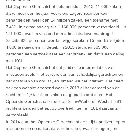
Het Opperste Gerechtshof behandelde in 2013
11.000 zaken,
3,2% meer dan het jaar voordien. Lagere rechtbanken
behandelden meer dan 14 miljoen zaken, een toename met
7,4%. I
n eerste aanleg zijn
1.160.000 personen veroordeeld. In
121.000 gevallen volstond een administratieve maatregel.
Slechts
825 personen werden vrijgesproken. De media volgden
4.000 testgevallen in detail.
In 2013 stuurden 539.000
personen een verzoek naar een rechtbank, en dat is een daling
met 10%.
Het Opperste Gerechtshof gaf juridische interpretaties van
misdaden zoals ‘ het verspreiden van schadelijke geruchten en
het opstoken van onrust’, en ‘smaad via het internet’. Het heeft
ook een website geopend waar in 2013 al het oordeel van de
rechters in 1,65 miljoen zaken op gepubliceerd staat. Het
Opperste Gerechtshof zit ook op SinawWeibo en Wechat. 381
rechters werden betrapt op overtredingen en 101 daarvan zijn
veroordeeld.
In 2014 gaat het Opperste Gerechtshof de strijd opdrijven tegen
misdaden die de nationale veiligheid in gevaar brengen , en