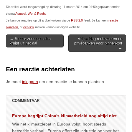
Dit artikel werd toegevoegd op dinsdag 11 maart 2014 om 04:50 geplaatst onder
thema
Actueel
,
Wet & Recht
.
Je kan de reacties op dit artikel volgen via de
RSS 2.0
feed. Je kan een
reactie
plaatsen
, of
een link
maken vanop uw eigen website.
Post
← Sector zonnepanelen
Vrijmaking rentevoeten en
kruipt uit het dal
privébanken voor binnenkort
navigation
→
Een reactie achterlaten
Je moet
inloggen
om een reactie te kunnen plaatsen.
COMMENTAAR
Europa begrijpt China’s klimaatbeleid nog altijd niet
Wie het klimaatdebat in Europa volgt, hoort steeds
hetzelfde verhaal. ‘Europa offert zijn industrie op voor het