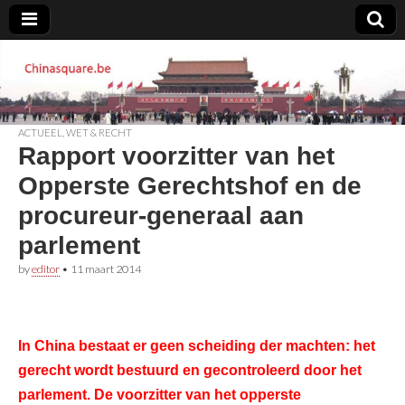
Chinasquare.be
ACTUEEL
,
WET & RECHT
Rapport voorzitter van het
Opperste Gerechtshof en de
procureur-generaal aan
parlement
by
editor
•
11 maart 2014
In China bestaat er geen scheiding der machten: het
gerecht wordt bestuurd en gecontroleerd door het
parlement. De voorzitter van het opperste