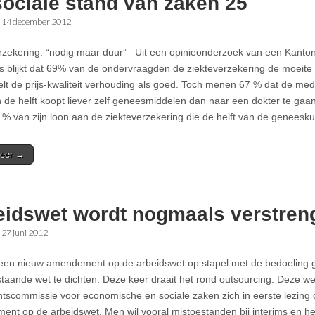
sociale stand van zaken 25
•
14 december 2012
rzekering: “nodig maar duur” –Uit een opinieonderzoek van een Kanto
 blijkt dat 69% van de ondervraagden de ziekteverzekering de moeit
lt de prijs-kwaliteit verhouding als goed. Toch menen 67 % dat de me
n de helft koopt liever zelf geneesmiddelen dan naar een dokter te gaa
5 % van zijn loon aan de ziekteverzekering die de helft van de genees
eer →
eidswet wordt nogmaals verstren
•
27 juni 2012
 een nieuw amendement op de arbeidswet op stapel met de bedoeling 
staande wet te dichten. Deze keer draait het rond outsourcing. Deze we
tscommissie voor economische en sociale zaken zich in eerste lezing
nt op de arbeidswet. Men wil vooral mistoestanden bij interims en he