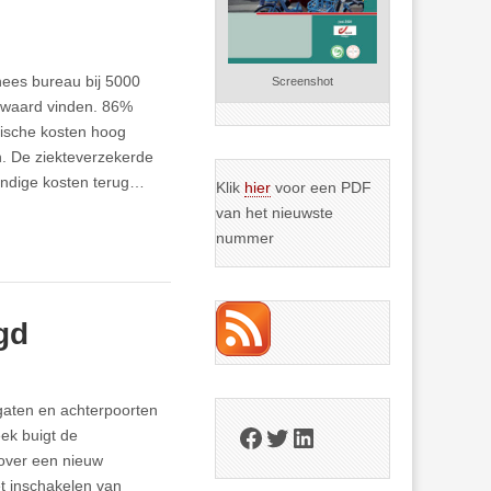
nees bureau bij 5000
Screenshot
e waard vinden. 86%
dische kosten hoog
n. De ziekteverzekerde
kundige kosten terug…
Klik
hier
voor een PDF
van het nieuwste
nummer
gd
gaten en achterpoorten
Facebook
Twitter
LinkedIn
ek buigt de
 over een nieuw
t inschakelen van