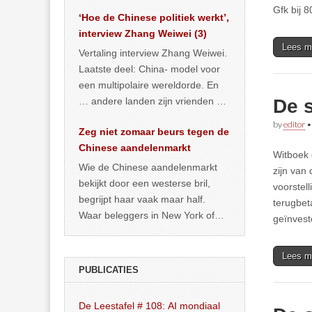
het land dan maar? ‘Dat
Gfk bij 
‘Hoe de Chinese politiek werkt’,
… >> lees meer
interview Zhang Weiwei (3)
Lees m
Vertaling interview Zhang Weiwei.
Laatste deel: China- model voor
een multipolaire wereldorde. En
… andere landen zijn vrienden of
De 
kunnen het worden.
by
editor
Zeg niet zomaar beurs tegen de
Chinese aandelenmarkt
Witboek 
Wie de Chinese aandelenmarkt
zijn van
bekijkt door een westerse bril,
voorstel
begrijpt haar vaak maar half.
terugbet
Waar beleggers in New York of
geïnvest
Londen vooral kijken naar winst,
… >> lees meer
Lees m
PUBLICATIES
De Leestafel # 108: AI mondiaal