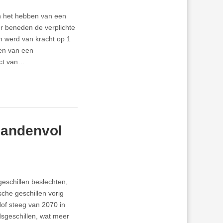
en het hebben van een
er beneden de verplichte
en werd van kracht op 1
ten van een
act van…
handenvol
eschillen beslechten,
sche geschillen vorig
 Hof steeg van 2070 in
dsgeschillen, wat meer