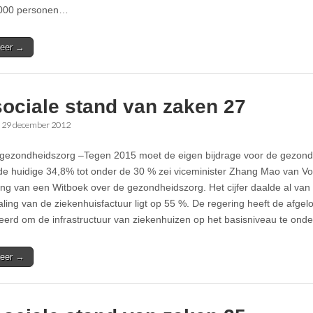
8000 personen…
eer →
sociale stand van zaken 27
•
29 december 2012
gezondheidszorg –Tegen 2015 moet de eigen bijdrage voor de gezond
 de huidige 34,8% tot onder de 30 % zei viceminister Zhang Mao van Vo
ling van een Witboek over de gezondheidszorg. Het cijfer daalde al van
aling van de ziekenhuisfactuur ligt op 55 %. De regering heeft de afgelo
eerd om de infrastructuur van ziekenhuizen op het basisniveau te on
eer →