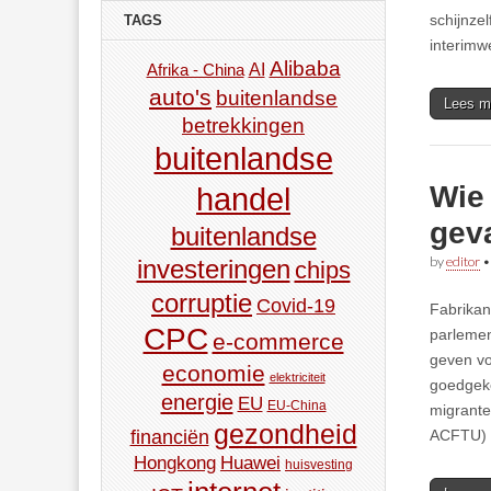
schijnze
TAGS
interimw
Alibaba
AI
Afrika - China
auto's
buitenlandse
Lees m
betrekkingen
buitenlandse
Wie 
handel
gev
buitenlandse
by
editor
investeringen
chips
corruptie
Covid-19
Fabrikan
CPC
parlemen
e-commerce
geven vo
economie
elektriciteit
goedgeke
energie
EU
EU-China
migrante
gezondheid
ACFTU) h
financiën
Hongkong
Huawei
huisvesting