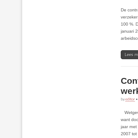
De contr
verzeker
100 %. D
januari 
arbeidsc
Lees m
Con
wer
by
editor
Wetgever
want doo
jaar met
2007 tot