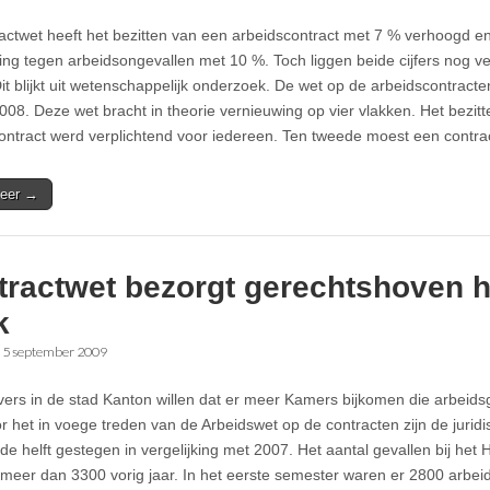
actwet heeft het bezitten van een arbeidscontract met 7 % verhoogd 
ing tegen arbeidsongevallen met 10 %. Toch liggen beide cijfers nog v
it blijkt uit wetenschappelijk onderzoek. De wet op de arbeidscontract
2008. Deze wet bracht in theorie vernieuwing op vier vlakken. Het bezit
ontract werd verplichtend voor iedereen. Ten tweede moest een contr
eer →
tractwet bezorgt gerechtshoven 
k
•
5 september 2009
s in de stad Kanton willen dat er meer Kamers bijkomen die arbeidsg
r het in voege treden van de Arbeidswet op de contracten zijn de juridi
 de helft gestegen in vergelijking met 2007. Het aantal gevallen bij het
 meer dan 3300 vorig jaar. In het eerste semester waren er 2800 arbei