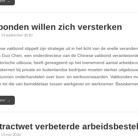
eer →
bonden willen zich versterken
•
14 september 2010
e vakbond stippelt zijn strategie uit in het licht van de snelle verander
n Guo Chen, een onderdirecteur van de Chinese vakbond verantwoordel
torische uitbouw, heeft gereageerd op het toenemend aantal arbeidscon
kernen bij private en buitenlandse bedrijven moeten sterker uitgebou
f kunnen onderhandelen over loon- en werkvoorwaarden. Vakbonden mo
 tot die van bemiddelaar tussen werkgever en werknemer. Basiskern
eer →
tractwet verbeterde arbeidsbeste
•
15 mei 2010