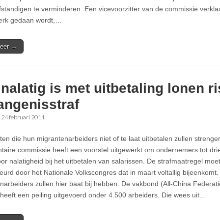
lfstandigen te verminderen. Een vicevoorzitter van de commissie verklaa
erk gedaan wordt,…
eer →
nalatig is met uitbetaling lonen r
angenisstraf
•
24 februari 2011
ten die hun migrantenarbeiders niet of te laat uitbetalen zullen strenge
taire commissie heeft een voorstel uitgewerkt om ondernemers tot drie
or nalatigheid bij het uitbetalen van salarissen. De strafmaatregel mo
urd door het Nationale Volkscongres dat in maart voltallig bijeenkomt.
narbeiders zullen hier baat bij hebben. De vakbond (All-China Federat
eeft een peiling uitgevoerd onder 4.500 arbeiders. Die wees uit…