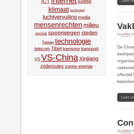
internet
ICT
Lees m
justitie
klimaat
luchtvaart
luchtvervuiling
media
mensenrechten
Vak
milieu
spoorwegen
steden
sociaal
by
editor
technologie
Taiwan
De Chines
Tibet
toerisme
transport
telecom
bedrijve
VS-China
Xinjiang
VS
organisa
zijderoutes
zonne-energie
vakbonds
effectie
beperken
Lees m
Con
by
editor