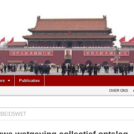
be
ers
Publicaties
OVER ONS
RBEIDSWET