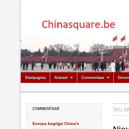
Chinasquare.
Skip
Main
Startpagina
Actueel
Commentaar
Dossi
to
menu
Sub
content
menu
COMMENTAAR
TAG:
A
Europa begrijpt China’s