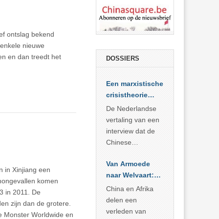
ief ontslag bekend
 enkele nieuwe
en en dan treedt het
DOSSIERS
Een marxistische
crisistheorie
voor vandaag
De Nederlandse
vertaling van een
interview dat de
Chinese
Academie voor
Van Armoede
Sociale
n in Xinjiang een
naar Welvaart:
Wetenschappen
jnongevallen komen
Wat Afrika kan
afnam van de
China en Afrika
3 in 2011. De
leren van
Britse
delen een
den zijn dan de grotere.
China’s
marxistische
verleden van
te Monster Worldwide en