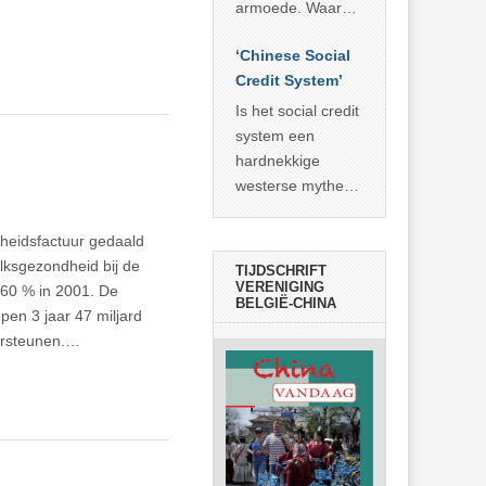
economisch
econoom Michael
armoede. Waar
wonder
Roberts. Het laat
China er de
zien dat
‘Chinese Social
voorbije veertig
… >> lees meer
Credit System’
jaar in slaagde
meer dan 800
Is het social credit
miljoen mensen
system een
uit de armoede
hardnekkige
… >> lees meer
westerse mythe of
de dagelijkse
realiteit in China?
heidsfactuur gedaald
lksgezondheid bij de
TIJDSCHRIFT
VERENIGING
 60 % in 2001. De
BELGIË-CHINA
pen 3 jaar 47 miljard
dersteunen.…