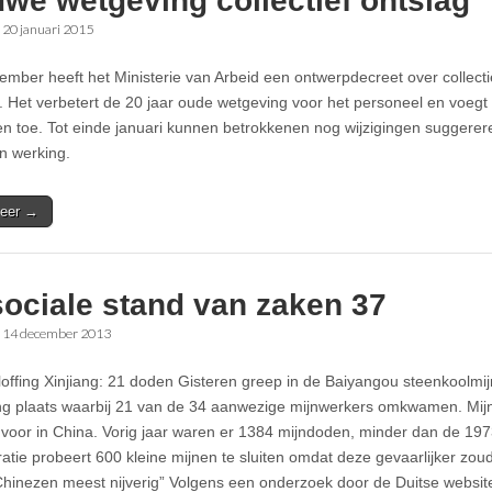
we wetgeving collectief ontslag
•
20 januari 2015
ember heeft het Ministerie van Arbeid een ontwerpdecreet over collect
 Het verbetert de 20 jaar oude wetgeving voor het personeel en voegt
n toe. Tot einde januari kunnen betrokkenen nog wijzigingen suggerer
in werking.
eer →
sociale stand van zaken 37
•
14 december 2013
loffing Xinjiang: 21 doden Gisteren greep in de Baiyangou steenkoolmij
ing plaats waarbij 21 van de 34 aanwezige mijnwerkers omkwamen. Mi
 voor in China. Vorig jaar waren er 1384 mijndoden, minder dan de 197
ratie probeert 600 kleine mijnen te sluiten omdat deze gevaarlijker zou
inezen meest nijverig” Volgens een onderzoek door de Duitse websi