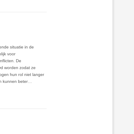
ende situatie in de
ijk voor
flicten. De
wd worden zodat ze
gen hun rol niet langer
en kunnen beter…
l