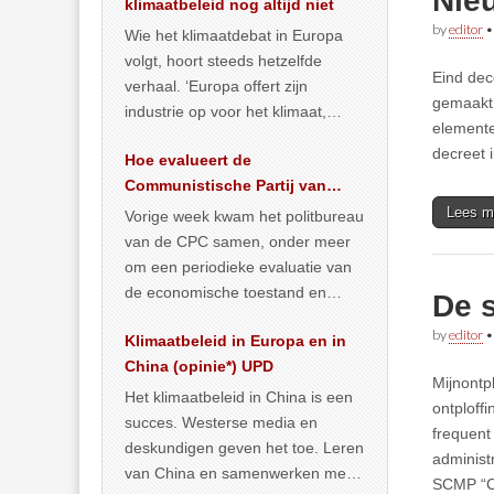
Nieu
klimaatbeleid nog altijd niet
by
editor
Wie het klimaatdebat in Europa
volgt, hoort steeds hetzelfde
Eind dec
verhaal. ‘Europa offert zijn
gemaakt.
industrie op voor het klimaat,
elemente
terwijl China onder het mom van
decreet 
Hoe evalueert de
vergroening
… >> lees meer
Communistische Partij van
China de economische
Lees m
Vorige week kwam het politbureau
situatie?
van de CPC samen, onder meer
om een periodieke evaluatie van
de economische toestand en
De 
politiek te maken. We
by
editor
Klimaatbeleid in Europa en in
publiceerden
… >> lees meer
China (opinie*) UPD
Mijnontp
Het klimaatbeleid in China is een
ontploff
succes. Westerse media en
frequent
deskundigen geven het toe. Leren
administ
van China en samenwerken met
SCMP “Ch