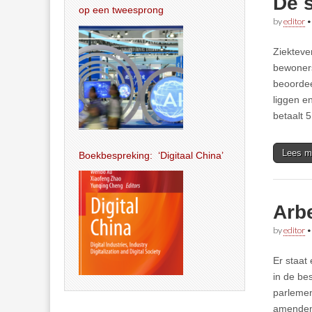
De 
op een tweesprong
by
editor
Ziekteve
bewoners
beoordee
liggen e
betaalt 
Lees m
Boekbespreking: ‘Digitaal China’
Arb
by
editor
Er staat
in de be
parlemen
amendeme