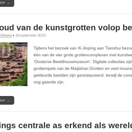
eer →
oud van de kunstgrotten volop be
ckheere
•
20 september 2024
Tijdens het bezoek van Xi Jinping aan Tianshui bezoch
één van de vier grote grottencomplexen met kunstw
‘Oosterse Beeldhouwmuseum’. Digitale collecties zijn 
grottempels van de Maijishan Grotten en veel muurs
gekleurde beelden zijn gerestaureerd, terwijl de co
nog gaande zijn.
eer →
ings centrale as erkend als were