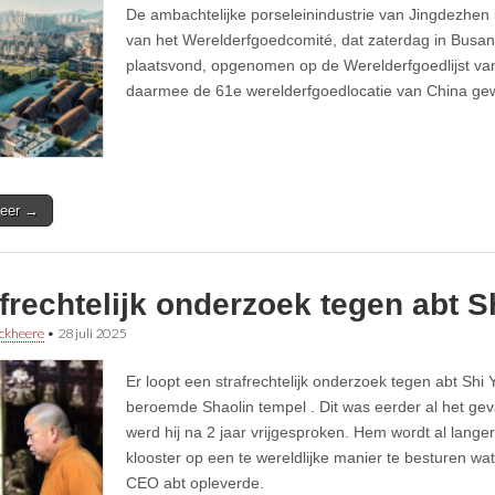
De ambachtelijke porseleinindustrie van Jingdezhen is
van het Werelderfgoedcomité, dat zaterdag in Busan
plaatsvond, opgenomen op de Werelderfgoedlijst v
daarmee de 61e werelderfgoedlocatie van China g
eer →
frechtelijk onderzoek tegen abt S
ckheere
•
28 juli 2025
Er loopt een strafrechtelijk onderzoek tegen abt Shi
beroemde Shaolin tempel . Dit was eerder al het gev
werd hij na 2 jaar vrijgesproken. Hem wordt al lange
klooster op een te wereldlijke manier te besturen w
CEO abt opleverde.