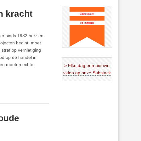
n kracht
eer sinds 1982 herzien
rojecten begint, moet
 straf op vernietiging
od op de handel in
cten moeten echter
> Elke dag een nieuwe
video op onze Substack
 oude