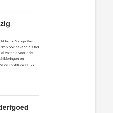
zig
t hij de Maijigrotten
erken ook bekend als het
al voltooid voor acht
childeringen en
nserveringsinspanningen
lderfgoed