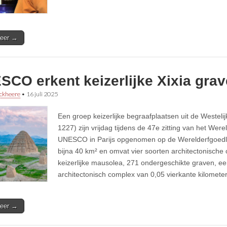
eer →
SCO erkent keizerlijke Xixia gra
ckheere
•
16 juli 2025
Een groep keizerlijke begraafplaatsen uit de Westeli
1227) zijn vrijdag tijdens de 47e zitting van het Wer
UNESCO in Parijs opgenomen op de Werelderfgoedlij
bijna 40 km² en omvat vier soorten architectonische o
keizerlijke mausolea, 271 ondergeschikte graven, ee
architectonisch complex van 0,05 vierkante kilomete
eer →