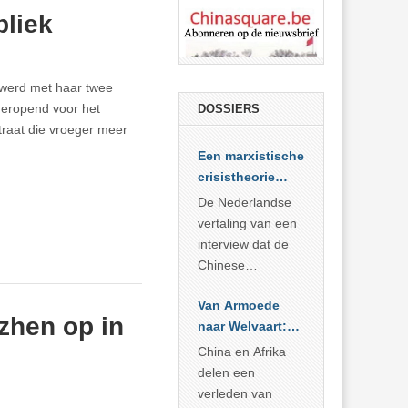
bliek
werd met haar twee
heropend voor het
DOSSIERS
traat die vroeger meer
Een marxistische
crisistheorie
voor vandaag
De Nederlandse
vertaling van een
interview dat de
Chinese
Academie voor
Van Armoede
Sociale
zhen op in
naar Welvaart:
Wetenschappen
Wat Afrika kan
afnam van de
China en Afrika
leren van
Britse
delen een
China’s
marxistische
verleden van