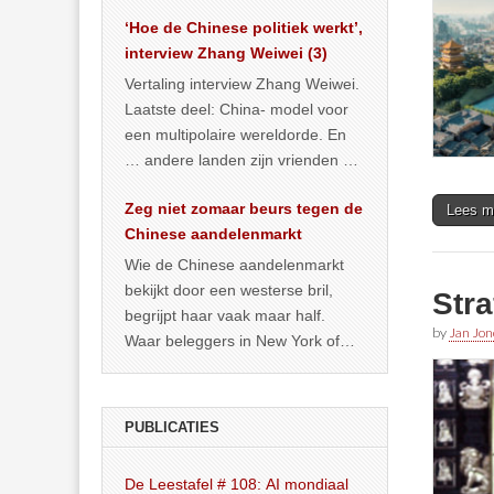
het land dan maar? ‘Dat
‘Hoe de Chinese politiek werkt’,
… >> lees meer
interview Zhang Weiwei (3)
Vertaling interview Zhang Weiwei.
Laatste deel: China- model voor
een multipolaire wereldorde. En
… andere landen zijn vrienden of
kunnen het worden.
Zeg niet zomaar beurs tegen de
Lees m
Chinese aandelenmarkt
Wie de Chinese aandelenmarkt
bekijkt door een westerse bril,
Stra
begrijpt haar vaak maar half.
by
Jan Jon
Waar beleggers in New York of
Londen vooral kijken naar winst,
… >> lees meer
PUBLICATIES
De Leestafel # 108: AI mondiaal