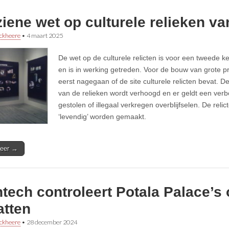
iene wet op culturele relieken va
ckheere
•
4 maart 2025
De wet op de culturele relicten is voor een tweede k
en is in werking getreden. Voor de bouw van grote p
eerst nagegaan of de site culturele relicten bevat. De
van de relieken wordt verhoogd en er geldt een verb
gestolen of illegaal verkregen overblijfselen. De reli
‘levendig’ worden gemaakt.
eer →
tech controleert Potala Palace’s
atten
ckheere
•
28 december 2024