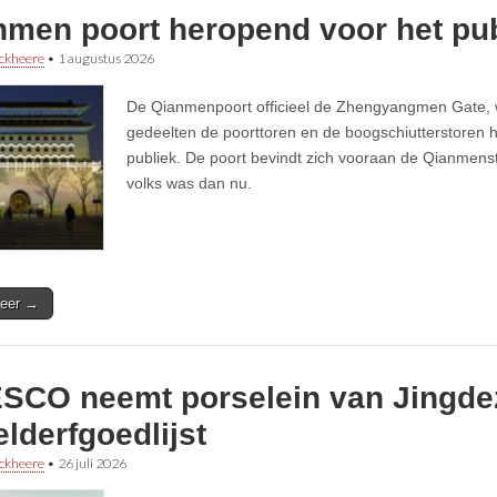
nmen poort heropend voor het pu
ckheere
•
1 augustus 2026
De Qianmenpoort officieel de Zhengyangmen Gate, 
gedeelten de poorttoren en de boogschiutterstoren 
publiek. De poort bevindt zich vooraan de Qianmens
volks was dan nu.
eer →
SCO neemt porselein van Jingde
lderfgoedlijst
ckheere
•
26 juli 2026