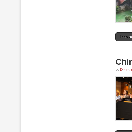
Lees m
Chi
by
Dirk N