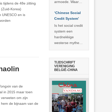
economisch
econoom Michael
armoede. Waar
 tijdens de 48e zitting
wonder
Roberts. Het laat
China er de
 (Zuid-Korea)
zien dat
‘Chinese Social
voorbije veertig
an UNESCO en is
… >> lees meer
Credit System’
jaar in slaagde
eworden
meer dan 800
Is het social credit
miljoen mensen
system een
uit de armoede
hardnekkige
… >> lees meer
westerse mythe of
de dagelijkse
realiteit in China?
TIJDSCHRIFT
VERENIGING
haolin
BELGIË-CHINA
 Yongxin van de
al in 2015 maar toen
r verweten om zijn
at hem de bijnaam van de