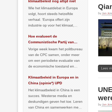
klimaatbeleid nog altijd niet
Qia
Wie het klimaatdebat in Europa
by
Jan Jon
volgt, hoort steeds hetzelfde
verhaal. ‘Europa offert zijn
industrie op voor het klimaat,
terwijl China onder het mom van
Hoe evalueert de
vergroening
… >> lees meer
Communistische Partij van
China de economische
Vorige week kwam het politbureau
situatie?
van de CPC samen, onder meer
om een periodieke evaluatie van
de economische toestand en
Lees m
politiek te maken. We
Klimaatbeleid in Europa en in
publiceerden
… >> lees meer
China (opinie*) UPD
UNE
Het klimaatbeleid in China is een
succes. Westerse media en
were
deskundigen geven het toe. Leren
by
Jan Jon
van China en samenwerken met