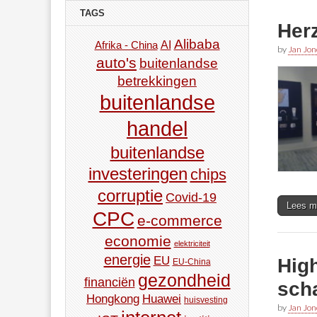
TAGS
Herz
Alibaba
AI
Afrika - China
by
Jan Jon
auto's
buitenlandse
betrekkingen
buitenlandse
handel
buitenlandse
investeringen
chips
corruptie
Covid-19
Lees m
CPC
e-commerce
economie
elektriciteit
energie
EU
High
EU-China
gezondheid
financiën
sch
Hongkong
Huawei
huisvesting
by
Jan Jon