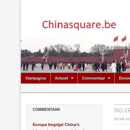
Chinasquare.
Skip
Main
Startpagina
Actueel
Commentaar
Dossi
to
menu
Sub
content
menu
COMMENTAAR
TAG:
E
zie ook m
Europa begrijpt China’s