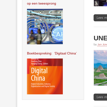
op een tweesprong
Lees m
UNE
by
Jan Jon
Boekbespreking: ‘Digitaal China’
Lees m