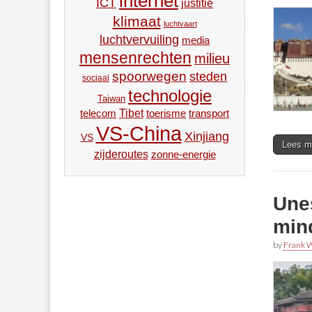
internet
ICT
justitie
klimaat
luchtvaart
luchtvervuiling
media
mensenrechten
milieu
spoorwegen
steden
sociaal
technologie
Taiwan
Tibet
toerisme
transport
telecom
VS-China
Xinjiang
VS
Lees m
zijderoutes
zonne-energie
Une
min
by
Frank W