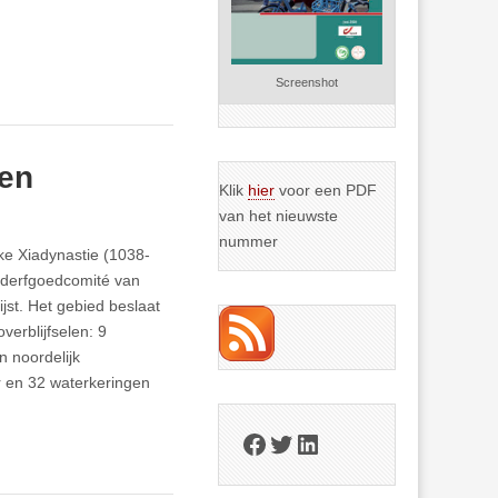
Screenshot
ven
Klik
hier
voor een PDF
van het nieuwste
nummer
jke Xiadynastie (1038-
elderfgoedcomité van
st. Het gebied beslaat
verblijfselen: 9
n noordelijk
r en 32 waterkeringen
Facebook
Twitter
LinkedIn