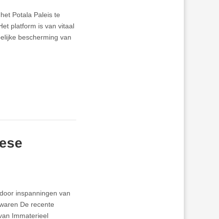
het Potala Paleis te
et platform is van vitaal
elijke bescherming van
nese
 door inspanningen van
bewaren De recente
van Immaterieel