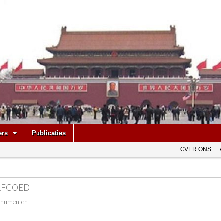
be
ers
Publicaties
OVER ONS
RFGOED
onumenten