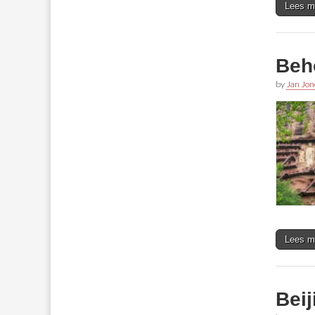
Lees m
Beh
by
Jan Jon
Lees m
Beij