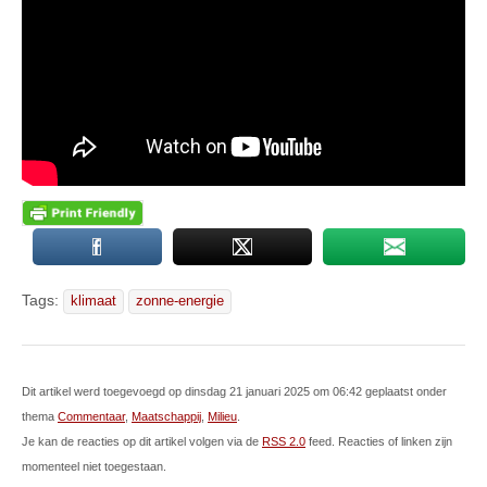
Tags:
klimaat
zonne-energie
Dit artikel werd toegevoegd op dinsdag 21 januari 2025 om 06:42 geplaatst onder
thema
Commentaar
,
Maatschappij
,
Milieu
.
Je kan de reacties op dit artikel volgen via de
RSS 2.0
feed. Reacties of linken zijn
momenteel niet toegestaan.