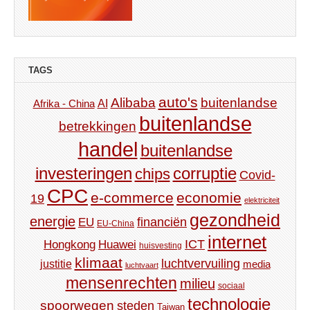
TAGS
auto's
Alibaba
buitenlandse
AI
Afrika - China
buitenlandse
betrekkingen
handel
buitenlandse
investeringen
corruptie
chips
Covid-
CPC
e-commerce
economie
19
elektriciteit
gezondheid
energie
financiën
EU
EU-China
internet
ICT
Hongkong
Huawei
huisvesting
klimaat
luchtvervuiling
justitie
media
luchtvaart
mensenrechten
milieu
sociaal
technologie
spoorwegen
steden
Taiwan