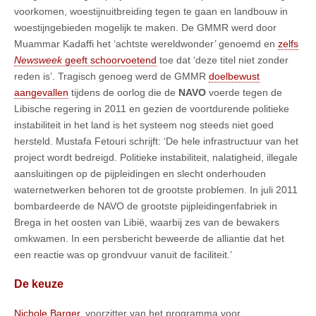
voorkomen, woestijnuitbreiding tegen te gaan en landbouw in
woestijngebieden mogelijk te maken. De GMMR werd door
Muammar Kadaffi het ‘achtste wereldwonder’ genoemd en
zelfs
Newsweek
geeft schoorvoetend
toe dat ‘deze titel niet zonder
reden is’. Tragisch genoeg werd de GMMR
doelbewust
aangevallen
tijdens de oorlog die de
NAVO
voerde tegen de
Libische regering in 2011 en gezien de voortdurende politieke
instabiliteit in het land is het systeem nog steeds niet goed
hersteld. Mustafa Fetouri schrijft: ‘De hele infrastructuur van het
project wordt bedreigd. Politieke instabiliteit, nalatigheid, illegale
aansluitingen op de pijpleidingen en slecht onderhouden
waternetwerken behoren tot de grootste problemen. In juli 2011
bombardeerde de NAVO de grootste pijpleidingenfabriek in
Brega in het oosten van Libië, waarbij zes van de bewakers
omkwamen. In een persbericht beweerde de alliantie dat het
een reactie was op grondvuur vanuit de faciliteit.’
De keuze
Nichole Barger
, voorzitter van het programma voor