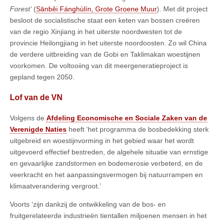
Forest’
(
Sānběi Fánghùlín, Grote Groene Muur
). Met dit project
besloot de socialistische staat een keten van bossen creëren
van de regio Xinjiang in het uiterste noordwesten tot de
provincie Heilongjiang in het uiterste noordoosten. Zo wil China
de verdere uitbreiding van de Gobi en Taklimakan woestijnen
voorkomen. De voltooiing van dit meergeneratieproject is
gepland tegen 2050.
Lof van de VN
Volgens de
Afdeling Economische en Sociale Zaken van de
Verenigde Naties
heeft ‘het programma de bosbedekking sterk
uitgebreid en woestijnvorming in het gebied waar het wordt
uitgevoerd effectief bestreden, de algehele situatie van ernstige
en gevaarlijke zandstormen en bodemerosie verbeterd, en de
veerkracht en het aanpassingsvermogen bij natuurrampen en
klimaatverandering vergroot.’
Voorts ‘zijn dankzij de ontwikkeling van de bos- en
fruitgerelateerde industrieën tientallen miljoenen mensen in het