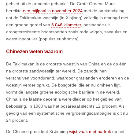
gebied uit de armoede gehaald’. De Grote Groene Muur
bereikte
een mijlpaal in november 2024
met de aankondiging
dat de Taklimakan-woestijn (in Xinjiang) volledig is omringd met
een groene gordel van
3.046 kilometer
, bestaande uit
droogteresistente boomsoorten zoals rode wilgen, saxaulus en
woestijnpopulier (populus euphratica).
Chinezen weten waarom
De Taklimakan is de grootste woestijn van China en de op één
na grootste zandwoestijn ter wereld. De zandduinen
verschuiven voortdurend, waardoor graslanden eroderen en de
woestijn verder oprukt. De bosgordel die er nu omheen ligt,
vormt de langste groene ecologische barrière in de wereld.
China is de laatste decennia wereldleider op het gebied van
bebossing. In 1980 was het bosareaal slechts 12 procent. Als
gevolg van een systematische vergroeningscampagne is dit nu
24 procent.
De Chinese president Xi Jinping
wijst vaak met nadruk
op het