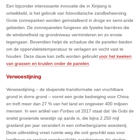
Een bijzonder interessante innovatie die in Xinjiang is
ontwikkeld, is het gebruik van fotovoltaïsche zandbeheersing.
Grote zonneparken worden geïnstalleerd in droge en semi-aride
gebieden. De zonnepanelen fungeren als fysieke barrières die
de windsnelheid op grondniveau verminderen en zo erosie
tegengaan. Bovendien helpt de schaduw die de panelen bieden
om de oppervlaktetemperatuur te verlagen en vocht vast te
houden. Deze dauw kan zelfs worden gebruikt
voor het kweken
van grassen en kruiden onder de panelen
.
Verwoestijning
Verwoestijning – de sluipende transformatie van vruchtbare
grond in dorre grond – vormt een grote bedreiging voor China
en treft meer dan 27 % van het land en ongeveer 400 miljoen
mensen. In een artikel van
Forbes
uit 2017 staat dat ‘de Gobi de
snelst groeiende woestijn op aarde is, die bijna 2.250 mijl
grasland per jaar verandert in een onherbergzame woestenij.
Deze uitbreiding vreet ruimte weg die ooit geschikt was voor
landbouw en creëert ongebreidelde zandstormen die steden