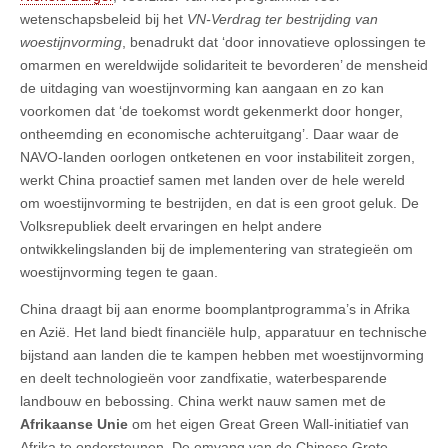
wetenschapsbeleid bij het
VN-Verdrag ter bestrijding van
woestijnvorming
, benadrukt dat ‘door innovatieve oplossingen te
omarmen en wereldwijde solidariteit te bevorderen’ de mensheid
de uitdaging van woestijnvorming kan aangaan en zo kan
voorkomen dat ‘de toekomst wordt gekenmerkt door honger,
ontheemding en economische achteruitgang’. Daar waar de
NAVO-landen oorlogen ontketenen en voor instabiliteit zorgen,
werkt China proactief samen met landen over de hele wereld
om woestijnvorming te bestrijden, en dat is een groot geluk. De
Volksrepubliek deelt ervaringen en helpt andere
ontwikkelingslanden bij de implementering van strategieën om
woestijnvorming tegen te gaan.
China draagt bij aan enorme boomplantprogramma’s in Afrika
en Azië. Het land biedt financiële hulp, apparatuur en technische
bijstand aan landen die te kampen hebben met woestijnvorming
en deelt technologieën voor zandfixatie, waterbesparende
landbouw en bebossing. China werkt nauw samen met de
Afrikaanse Unie
om het eigen Great Green Wall-initiatief van
Afrika te ondersteunen. De omvang van de Chinese Grote