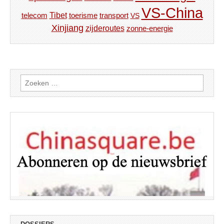
VS-China
Tibet
toerisme
transport
telecom
VS
Xinjiang
zijderoutes
zonne-energie
Zoeken
naar: