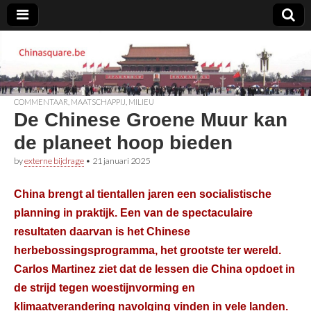
Chinasquare.be
COMMENTAAR
,
MAATSCHAPPIJ
,
MILIEU
De Chinese Groene Muur kan
de planeet hoop bieden
by
externe bijdrage
•
21 januari 2025
China brengt al tientallen jaren een socialistische
planning in praktijk. Een van de spectaculaire
resultaten daarvan is het Chinese
herbebossingsprogramma, het grootste ter wereld.
Carlos Martinez ziet dat de lessen die China opdoet in
de strijd tegen woestijnvorming en
klimaatverandering navolging vinden in vele landen.