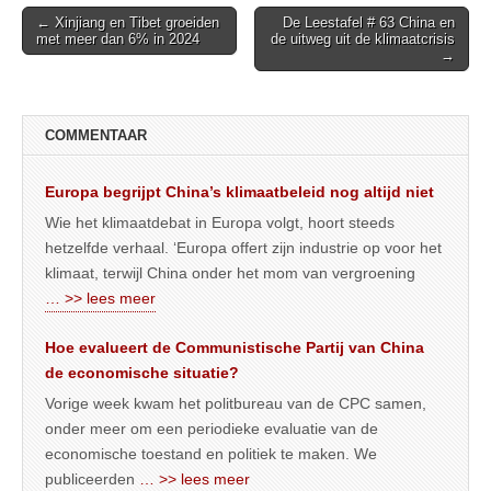
Post
← Xinjiang en Tibet groeiden
De Leestafel # 63 China en
met meer dan 6% in 2024
de uitweg uit de klimaatcrisis
navigation
→
COMMENTAAR
Europa begrijpt China’s klimaatbeleid nog altijd niet
Wie het klimaatdebat in Europa volgt, hoort steeds
hetzelfde verhaal. ‘Europa offert zijn industrie op voor het
klimaat, terwijl China onder het mom van vergroening
… >> lees meer
Hoe evalueert de Communistische Partij van China
de economische situatie?
Vorige week kwam het politbureau van de CPC samen,
onder meer om een periodieke evaluatie van de
economische toestand en politiek te maken. We
publiceerden
… >> lees meer