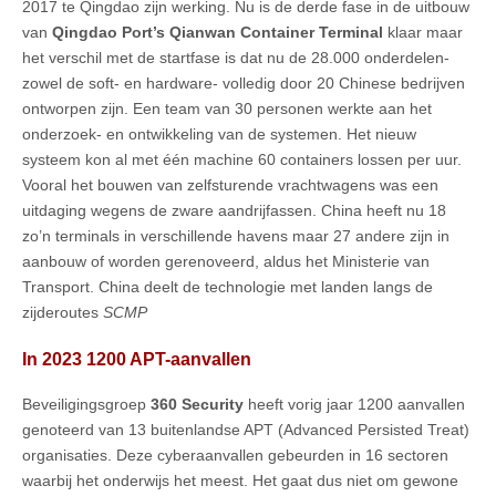
2017 te Qingdao zijn werking. Nu is de derde fase in de uitbouw
van
Qingdao Port’s Qianwan Container Terminal
klaar maar
het verschil met de startfase is dat nu de 28.000 onderdelen-
zowel de soft- en hardware- volledig door 20 Chinese bedrijven
ontworpen zijn. Een team van 30 personen werkte aan het
onderzoek- en ontwikkeling van de systemen. Het nieuw
systeem kon al met één machine 60 containers lossen per uur.
Vooral het bouwen van zelfsturende vrachtwagens was een
uitdaging wegens de zware aandrijfassen. China heeft nu 18
zo’n terminals in verschillende havens maar 27 andere zijn in
aanbouw of worden gerenoveerd, aldus het Ministerie van
Transport. China deelt de technologie met landen langs de
zijderoutes
SCMP
In 2023 1200 APT-aanvallen
Beveiligingsgroep
360 Security
heeft vorig jaar 1200 aanvallen
genoteerd van 13 buitenlandse APT (Advanced Persisted Treat)
organisaties. Deze cyberaanvallen gebeurden in 16 sectoren
waarbij het onderwijs het meest. Het gaat dus niet om gewone