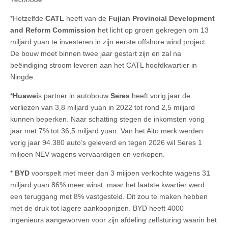
*Hetzelfde
CATL
heeft van de
Fujian Provincial Development
and Reform Commission
het licht op groen gekregen om 13
miljard yuan te investeren in zijn eerste offshore wind project.
De bouw moet binnen twee jaar gestart zijn en zal na
beëindiging stroom leveren aan het CATL hoofdkwartier in
Ningde.
*
Huawei
s partner in autobouw
Seres
heeft vorig jaar de
verliezen van 3,8 miljard yuan in 2022 tot rond 2,5 miljard
kunnen beperken. Naar schatting stegen de inkomsten vorig
jaar met 7% tot 36,5 miljard yuan. Van het Aito merk werden
vorig jaar 94.380 auto’s geleverd en tegen 2026 wil Seres 1
miljoen NEV wagens vervaardigen en verkopen.
*
BYD
voorspelt met meer dan 3 miljoen verkochte wagens 31
miljard yuan 86% meer winst, maar het laatste kwartier werd
een teruggang met 8% vastgesteld. Dit zou te maken hebben
met de druk tot lagere aankooprijzen. BYD heeft 4000
ingenieurs aangeworven voor zijn afdeling zelfsturing waarin het