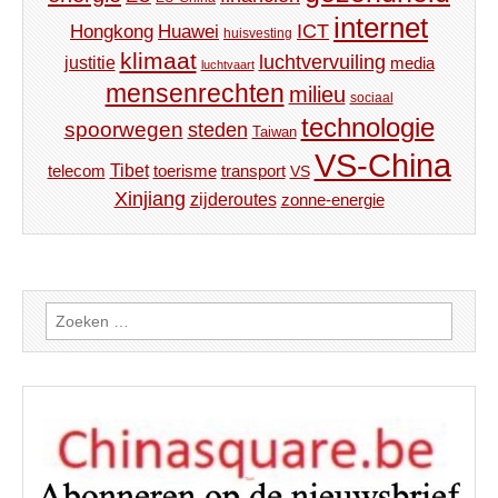
internet
ICT
Hongkong
Huawei
huisvesting
klimaat
luchtvervuiling
justitie
media
luchtvaart
mensenrechten
milieu
sociaal
technologie
spoorwegen
steden
Taiwan
VS-China
Tibet
toerisme
transport
telecom
VS
Xinjiang
zijderoutes
zonne-energie
Zoeken
naar: