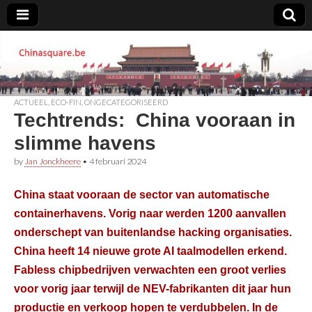
Chinasquare.be
ACTUEEL
,
ECO-FIN
,
ONGECATEGORISEERD
Techtrends: China vooraan in
slimme havens
by
Jan Jonckheere
•
4 februari 2024
China staat vooraan de sector van automatische
containerhavens. Vorig naar werden 1200 aanvallen
onderschept van buitenlandse hacking organisaties.
China heeft 14 nieuwe grote AI taalmodellen erkend.
Fabless chipbedrijven verwachten een groot verlies
voor vorig jaar terwijl de NEV-fabrikanten dit jaar hun
productie en verkoop hopen te verdubbelen. In de