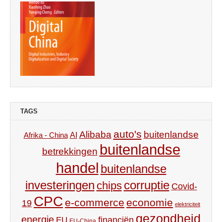
TAGS
auto's
Alibaba
buitenlandse
AI
Afrika - China
buitenlandse
betrekkingen
handel
buitenlandse
investeringen
corruptie
chips
Covid-
CPC
e-commerce
economie
19
elektriciteit
gezondheid
energie
financiën
EU
EU-China