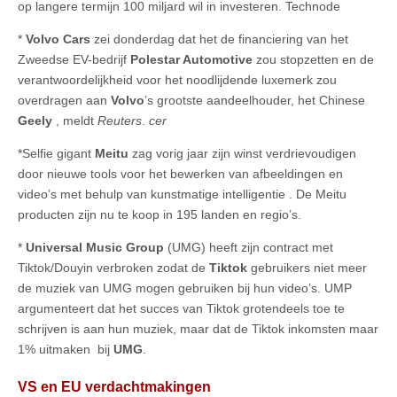
op langere termijn 100 miljard wil in investeren. Technode
*
Volvo Cars
zei donderdag dat het de financiering van het
Zweedse EV-bedrijf
Polestar Automotive
zou stopzetten en de
verantwoordelijkheid voor het noodlijdende luxemerk zou
overdragen aan
Volvo
’s grootste aandeelhouder, het Chinese
Geely
, meldt
Reuters
.
cer
*Selfie gigant
Meitu
zag vorig jaar zijn winst verdrievoudigen
door nieuwe tools voor het bewerken van afbeeldingen en
video’s met behulp van kunstmatige intelligentie . De Meitu
producten zijn nu te koop in 195 landen en regio’s.
*
Universal Music Group
(UMG) heeft zijn contract met
Tiktok/Douyin verbroken zodat de
Tiktok
gebruikers niet meer
de muziek van UMG mogen gebruiken bij hun video’s. UMP
argumenteert dat het succes van Tiktok grotendeels toe te
schrijven is aan hun muziek, maar dat de Tiktok inkomsten maar
1% uitmaken bij
UMG
.
VS en EU verdachtmakingen