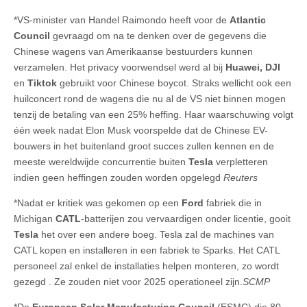
*VS-minister van Handel Raimondo heeft voor de
Atlantic
Council
gevraagd om na te denken over de gegevens die
Chinese wagens van Amerikaanse bestuurders kunnen
verzamelen. Het privacy voorwendsel werd al bij
Huawei, DJI
en
Tiktok
gebruikt voor Chinese boycot. Straks wellicht ook een
huilconcert rond de wagens die nu al de VS niet binnen mogen
tenzij de betaling van een 25% heffing. Haar waarschuwing volgt
één week nadat Elon Musk voorspelde dat de Chinese EV-
bouwers in het buitenland groot succes zullen kennen en de
meeste wereldwijde concurrentie buiten
Tesla
verpletteren
indien geen heffingen zouden worden opgelegd
Reuters
*Nadat er kritiek was gekomen op een
Ford
fabriek die in
Michigan
CATL
-batterijen zou vervaardigen onder licentie, gooit
Tesla
het over een andere boeg. Tesla zal de machines van
CATL kopen en installeren in een fabriek te Sparks. Het CATL
personeel zal enkel de installaties helpen monteren, zo wordt
gezegd . Ze zouden niet voor 2025 operationeel zijn.
SCMP
*De
European Solar Manufacturing Council
(ESMC) die 80