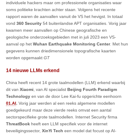
individuele hackers maar om professionele organisaties waar
soms politieke krachten achter staan. Volgens het recente
rapport waren de aanvallen vanuit de VS het hevigst. In totaal
vond
360 Security
54 buitenlandse APT organisaties. Vorig jaar
kwamen meer aanvallen op Chinese geografische en
geologische onderzoeksgebieden met in juli 2023 een VS-
aanval op het
Wuhan Earthquake Monitoring Center
. Met hun
gegevens kunnen driedimensionele topografische kaarten
worden opgemaakt
GT
14 nieuwe LLMs erkend
China heeft recent 14 grote taalmodellen (LLM) erkend waarbij
dit van
Xiaomi
, van AI specialist
Beijing Fourth Paradigm
Technology
en van de door Lee Kai-fu opgerichte eenhoorn
01.AI
.
Vorig jaar werden al een reeks algemene modellen
goedgekeurd maar deze vierde reeks omvat een aantal
sectorspecifieke grote taalmodellen. Internet Security firma
ThreatBook
heeft een LLM specifiek voor de internet
beveiligingssector,
XinYi Tech
een model dat focust op AI-