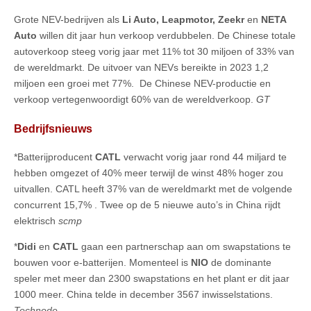
Grote NEV-bedrijven als
Li Auto, Leapmotor, Zeekr
en
NETA
Auto
willen dit jaar hun verkoop verdubbelen. De Chinese totale
autoverkoop steeg vorig jaar met 11% tot 30 miljoen of 33% van
de wereldmarkt. De uitvoer van NEVs bereikte in 2023 1,2
miljoen een groei met 77%. De Chinese NEV-productie en
verkoop vertegenwoordigt 60% van de wereldverkoop.
GT
Bedrijfsnieuws
*Batterijproducent
CATL
verwacht vorig jaar rond 44 miljard te
hebben omgezet of 40% meer terwijl de winst 48% hoger zou
uitvallen. CATL heeft 37% van de wereldmarkt met de volgende
concurrent 15,7% . Twee op de 5 nieuwe auto’s in China rijdt
elektrisch
scmp
*
Didi
en
CATL
gaan een partnerschap aan om swapstations te
bouwen voor e-batterijen. Momenteel is
NIO
de dominante
speler met meer dan 2300 swapstations en het plant er dit jaar
1000 meer. China telde in december 3567 inwisselstations.
Technode