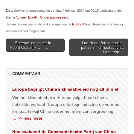
Dit artikel werd toegevoegd op zondag 4 februari 2024 om 00:15 geplaatst onder
thema
Actueel
,
Eco-fin
,
Ongecategoriseerd
.
Je kan de reacties op dit artikel volgen via de
RSS 2.0
feed. Reacties of linken zijn
momenteel niet toegestaan.
Post
← Sneeuw- en ijspret in
Luo Hong: fotojournalist,
Noord Oostelijk China
patissier, klimaatactivist,
navigation
filantroop →
COMMENTAAR
Europa begrijpt China’s klimaatbeleid nog altijd niet
Wie het klimaatdebat in Europa volgt, hoort steeds
hetzelfde verhaal. ‘Europa offert zijn industrie op voor het
klimaat, terwijl China onder het mom van vergroening
… >> lees meer
Hoe evalueert de Communistische Partij van China