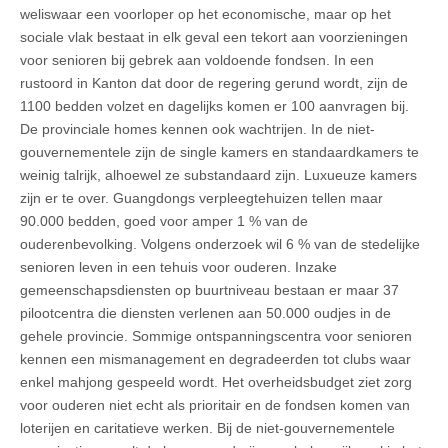
weliswaar een voorloper op het economische, maar op het
sociale vlak bestaat in elk geval een tekort aan voorzieningen
voor senioren bij gebrek aan voldoende fondsen. In een
rustoord in Kanton dat door de regering gerund wordt, zijn de
1100 bedden volzet en dagelijks komen er 100 aanvragen bij.
De provinciale homes kennen ook wachtrijen. In de niet-
gouvernementele zijn de single kamers en standaardkamers te
weinig talrijk, alhoewel ze substandaard zijn. Luxueuze kamers
zijn er te over. Guangdongs verpleegtehuizen tellen maar
90.000 bedden, goed voor amper 1 % van de
ouderenbevolking. Volgens onderzoek wil 6 % van de stedelijke
senioren leven in een tehuis voor ouderen. Inzake
gemeenschapsdiensten op buurtniveau bestaan er maar 37
pilootcentra die diensten verlenen aan 50.000 oudjes in de
gehele provincie. Sommige ontspanningscentra voor senioren
kennen een mismanagement en degradeerden tot clubs waar
enkel mahjong gespeeld wordt. Het overheidsbudget ziet zorg
voor ouderen niet echt als prioritair en de fondsen komen van
loterijen en caritatieve werken. Bij de niet-gouvernementele