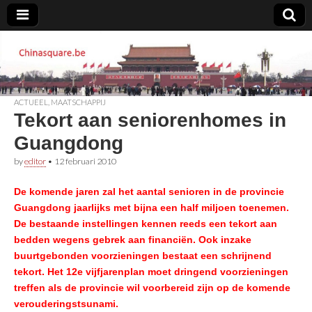
Chinasquare.be
ACTUEEL
,
MAATSCHAPPIJ
Tekort aan seniorenhomes in
Guangdong
by
editor
•
12 februari 2010
De komende jaren zal het aantal senioren in de provincie
Guangdong jaarlijks met bijna een half miljoen toenemen.
De bestaande instellingen kennen reeds een tekort aan
bedden wegens gebrek aan financiën. Ook inzake
buurtgebonden voorzieningen bestaat een schrijnend
tekort. Het 12e vijfjarenplan moet dringend voorzieningen
treffen als de provincie wil voorbereid zijn op de komende
verouderingstsunami.