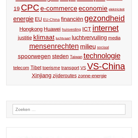
CPC
e-commerce
economie
19
elektriciteit
gezondheid
energie
financiën
EU
EU-China
internet
ICT
Hongkong
Huawei
huisvesting
klimaat
luchtvervuiling
justitie
media
luchtvaart
mensenrechten
milieu
sociaal
technologie
spoorwegen
steden
Taiwan
VS-China
Tibet
toerisme
transport
telecom
VS
Xinjiang
zijderoutes
zonne-energie
Zoeken
naar: