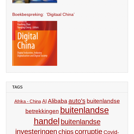
Boekbespreking: ‘Digitaal China’
TAGS
auto's
Alibaba
buitenlandse
AI
Afrika - China
buitenlandse
betrekkingen
handel
buitenlandse
investeringen
corruptie
chips
Covid-