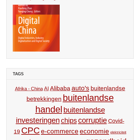
TAGS
auto's
Alibaba
buitenlandse
AI
Afrika - China
buitenlandse
betrekkingen
handel
buitenlandse
investeringen
corruptie
chips
Covid-
CPC
e-commerce
economie
19
elektriciteit