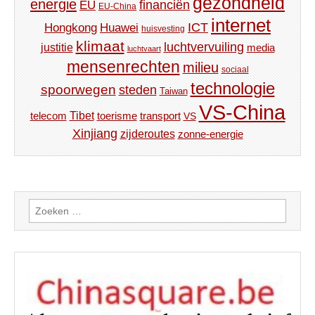
gezondheid
energie
financiën
EU
EU-China
internet
ICT
Hongkong
Huawei
huisvesting
klimaat
luchtvervuiling
justitie
media
luchtvaart
mensenrechten
milieu
sociaal
technologie
spoorwegen
steden
Taiwan
VS-China
Tibet
toerisme
transport
telecom
VS
Xinjiang
zijderoutes
zonne-energie
Zoeken
naar: