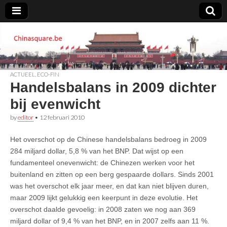
Chinasquare.be
ACTUEEL
,
ECO-FIN
Handelsbalans in 2009 dichter
bij evenwicht
by
editor
•
12 februari 2010
Het overschot op de Chinese handelsbalans bedroeg in 2009
284 miljard dollar, 5,8 % van het BNP. Dat wijst op een
fundamenteel onevenwicht: de Chinezen werken voor het
buitenland en zitten op een berg gespaarde dollars. Sinds 2001
was het overschot elk jaar meer, en dat kan niet blijven duren,
maar 2009 lijkt gelukkig een keerpunt in deze evolutie. Het
overschot daalde gevoelig: in 2008 zaten we nog aan 369
miljard dollar of 9,4 % van het BNP, en in 2007 zelfs aan 11 %.