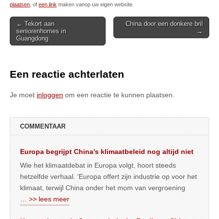
plaatsen
, of
een link
maken vanop uw eigen website.
Post
← Tekort aan
China door een donkere bril
seniorenhomes in
→
navigation
Guangdong
Een reactie achterlaten
Je moet
inloggen
om een reactie te kunnen plaatsen.
COMMENTAAR
Europa begrijpt China’s klimaatbeleid nog altijd niet
Wie het klimaatdebat in Europa volgt, hoort steeds
hetzelfde verhaal. ‘Europa offert zijn industrie op voor het
klimaat, terwijl China onder het mom van vergroening
… >> lees meer