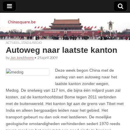
Chinasquare.be
ACTUEEL
,
STAD & REGIO
Autoweg naar laatste kanton
by
Jan Jonckheere
•
25 april 2009
Deze week begon China met de
aanleg van een autoweg naar het
laatste kanton zonder wegen,
Medog. De snelweg van 117 km, die bijna één miljard yuan zal
kosten, zal de kantonhoofdstad Bome tegen 2011 verbinden
met de buitenwereld. Het kanton ligt aan de grens van Tibet met
India en alleen bergpaadjes leiden naar het gebied. Het
transport gebeurt nu dan ook met lastdieren. De moeilijke
geologische omstandigheden verhinderden sedert 1970 reeds