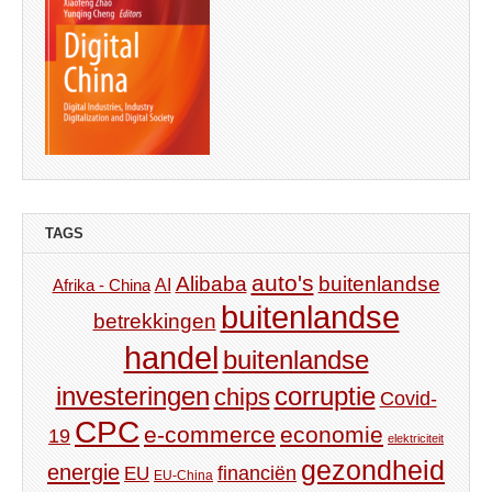
TAGS
auto's
Alibaba
buitenlandse
AI
Afrika - China
buitenlandse
betrekkingen
handel
buitenlandse
investeringen
corruptie
chips
Covid-
CPC
e-commerce
economie
19
elektriciteit
gezondheid
energie
financiën
EU
EU-China