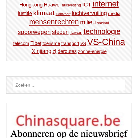
internet
ICT
Hongkong
Huawei
huisvesting
klimaat
luchtvervuiling
justitie
media
luchtvaart
mensenrechten
milieu
sociaal
technologie
spoorwegen
steden
Taiwan
VS-China
Tibet
toerisme
transport
telecom
VS
Xinjiang
zijderoutes
zonne-energie
Zoeken
naar: