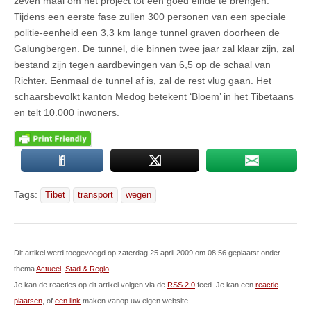
zeven maal om het project tot een goed einde te brengen.
Tijdens een eerste fase zullen 300 personen van een speciale
politie-eenheid een 3,3 km lange tunnel graven doorheen de
Galungbergen. De tunnel, die binnen twee jaar zal klaar zijn, zal
bestand zijn tegen aardbevingen van 6,5 op de schaal van
Richter. Eenmaal de tunnel af is, zal de rest vlug gaan. Het
schaarsbevolkt kanton Medog betekent ‘Bloem’ in het Tibetaans
en telt 10.000 inwoners.
Tags:
Tibet
transport
wegen
Dit artikel werd toegevoegd op zaterdag 25 april 2009 om 08:56 geplaatst onder
thema
Actueel
,
Stad & Regio
.
Je kan de reacties op dit artikel volgen via de
RSS 2.0
feed. Je kan een
reactie
plaatsen
, of
een link
maken vanop uw eigen website.