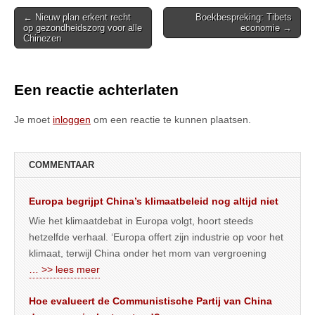
Post
← Nieuw plan erkent recht
Boekbespreking: Tibets
op gezondheidszorg voor alle
economie →
navigation
Chinezen
Een reactie achterlaten
Je moet
inloggen
om een reactie te kunnen plaatsen.
COMMENTAAR
Europa begrijpt China’s klimaatbeleid nog altijd niet
Wie het klimaatdebat in Europa volgt, hoort steeds
hetzelfde verhaal. ‘Europa offert zijn industrie op voor het
klimaat, terwijl China onder het mom van vergroening
… >> lees meer
Hoe evalueert de Communistische Partij van China