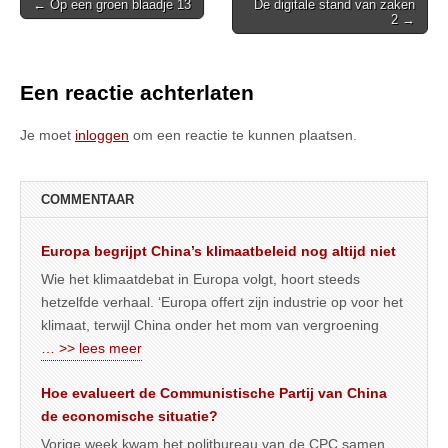
Post
← Op een groen blaadje 13
De digitale stand van zaken
2 →
navigation
Een reactie achterlaten
Je moet
inloggen
om een reactie te kunnen plaatsen.
COMMENTAAR
Europa begrijpt China’s klimaatbeleid nog altijd niet
Wie het klimaatdebat in Europa volgt, hoort steeds
hetzelfde verhaal. ‘Europa offert zijn industrie op voor het
klimaat, terwijl China onder het mom van vergroening
… >> lees meer
Hoe evalueert de Communistische Partij van China
de economische situatie?
Vorige week kwam het politbureau van de CPC samen,