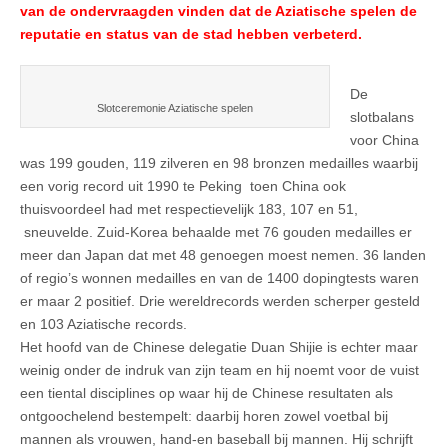
van de ondervraagden vinden dat de Aziatische spelen de
reputatie en status van de stad hebben verbeterd.
De
Slotceremonie Aziatische spelen
slotbalans
voor China
was 199 gouden, 119 zilveren en 98 bronzen medailles waarbij
een vorig record uit 1990 te Peking toen China ook
thuisvoordeel had met respectievelijk 183, 107 en 51,
sneuvelde. Zuid-Korea behaalde met 76 gouden medailles er
meer dan Japan dat met 48 genoegen moest nemen. 36 landen
of regio’s wonnen medailles en van de 1400 dopingtests waren
er maar 2 positief. Drie wereldrecords werden scherper gesteld
en 103 Aziatische records.
Het hoofd van de Chinese delegatie Duan Shijie is echter maar
weinig onder de indruk van zijn team en hij noemt voor de vuist
een tiental disciplines op waar hij de Chinese resultaten als
ontgoochelend bestempelt: daarbij horen zowel voetbal bij
mannen als vrouwen, hand-en baseball bij mannen. Hij schrijft