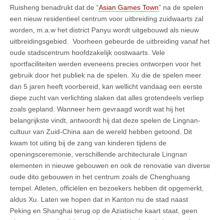
Ruisheng benadrukt dat de “
Asian Games Town
” na de spelen
een nieuw residentieel centrum voor uitbreiding zuidwaarts zal
worden, m.a.w het district Panyu wordt uitgebouwd als nieuw
uitbreidingsgebied. Voorheen gebeurde de uitbreiding vanaf het
oude stadscentrum hoofdzakelijk oostwaarts. Vele
sportfaciliteiten werden eveneens precies ontworpen voor het
gebruik door het publiek na de spelen. Xu die de spelen meer
dan 5 jaren heeft voorbereid, kan wellicht vandaag een eerste
diepe zucht van verlichting slaken dat alles grotendeels verliep
zoals gepland. Wanneer hem gevraagd wordt wat hij het
belangrijkste vindt, antwoordt hij dat deze spelen de Lingnan-
cultuur van Zuid-China aan de wereld hebben getoond. Dit
kwam tot uiting bij de zang van kinderen tijdens de
openingsceremonie, verschillende architecturale Lingnan
elementen in nieuwe gebouwen en ook de renovatie van diverse
oude dito gebouwen in het centrum zoals de Chenghuang
tempel. Atleten, officiëlen en bezoekers hebben dit opgemerkt,
aldus Xu. Laten we hopen dat in Kanton nu de stad naast
Peking en Shanghai terug op de Aziatische kaart staat, geen