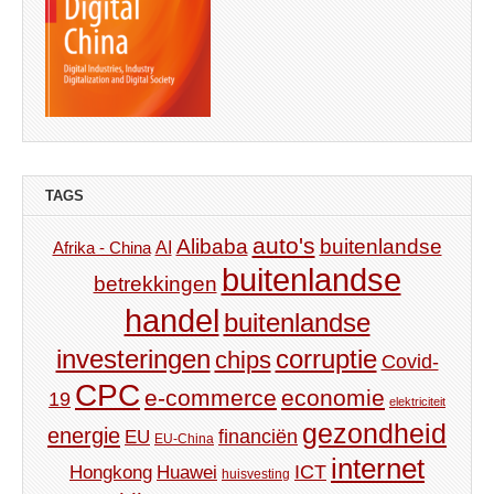
TAGS
auto's
Alibaba
buitenlandse
AI
Afrika - China
buitenlandse
betrekkingen
handel
buitenlandse
investeringen
corruptie
chips
Covid-
CPC
e-commerce
economie
19
elektriciteit
gezondheid
energie
financiën
EU
EU-China
internet
ICT
Hongkong
Huawei
huisvesting