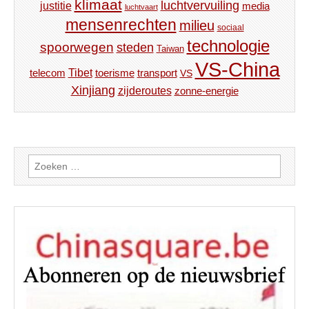
klimaat
luchtvervuiling
justitie
media
luchtvaart
mensenrechten
milieu
sociaal
technologie
spoorwegen
steden
Taiwan
VS-China
Tibet
toerisme
transport
telecom
VS
Xinjiang
zijderoutes
zonne-energie
Zoeken
naar: