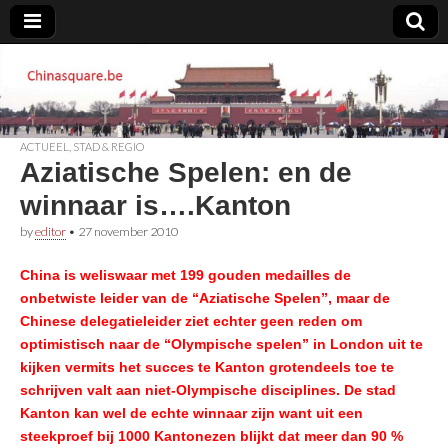
Chinasquare.be
ACTUEEL
,
STAD & REGIO
Aziatische Spelen: en de
winnaar is….Kanton
by
editor
•
27 november 2010
China is weliswaar met 199 gouden medailles de
onbetwiste leider van de “Aziatische Spelen”, maar de
Chinese delegatieleider ziet echter geen reden om
optimistisch naar de “Olympische spelen” in London uit te
kijken vermits het succes te Kanton grotendeels toe te
schrijven valt aan niet-Olympische disciplines. De stad
Kanton kan wel de echte winnaar zijn want uit een
steekproef bij 1000 Kantonezen blijkt dat meer dan 90 %