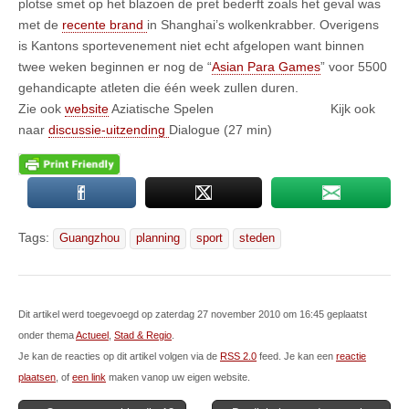
plotse smet op het blazoen de pret bederft zoals het geval was
met de
recente brand
in Shanghai’s wolkenkrabber. Overigens
is Kantons sportevenement niet echt afgelopen want binnen
twee weken beginnen er nog de “
Asian Para Games
” voor 5500
gehandicapte atleten die één week zullen duren.
Zie ook
website
Aziatische Spelen Kijk ook
naar
discussie-uitzending
Dialogue (27 min)
Tags:
Guangzhou
planning
sport
steden
Dit artikel werd toegevoegd op zaterdag 27 november 2010 om 16:45 geplaatst
onder thema
Actueel
,
Stad & Regio
.
Je kan de reacties op dit artikel volgen via de
RSS 2.0
feed. Je kan een
reactie
plaatsen
, of
een link
maken vanop uw eigen website.