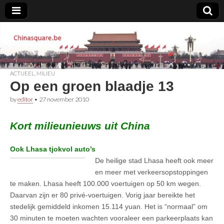
Chinasquare.be
ACTUEEL
,
MILIEU
Op een groen blaadje 13
by
editor
•
27 november 2010
Kort milieunieuws uit China
Ook Lhasa tjokvol auto’s
De heilige stad Lhasa heeft ook meer
en meer met verkeersopstoppingen
te maken. Lhasa heeft 100.000 voertuigen op 50 km wegen.
Daarvan zijn er 80 privé-voertuigen. Vorig jaar bereikte het
stedelijk gemiddeld inkomen 15.114 yuan. Het is “normaal” om
30 minuten te moeten wachten vooraleer een parkeerplaats kan