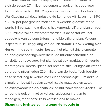
stelt de sector 27 miljoen personen te werk en is goed voor
1700 miljard in het BNP. Volgens vice-minister van Leefmilieu
Wu Xiaoqing zal deze industrie de komende vijf jaren met 15%
à 20 % per jaar groeien zodat het ‘s werelds grootste markt
wordt. Hij verwacht dat tijdens het komende vijfjarenplan er voor
3000 miljard zal geïnvesteerd worden in de sector wat het
dubbele is van de som tijdens het elfde vijfjarenplan. Volgens
inspecteur He Bingguang van de “
Nationale Ontwikkelings-en
Hervormingscommissie
” bestaat het plan uit drie elementen:
de energiebesparings-nijverheid, de milieubescherming en
tenslotte de recyclage. Het plan bevat ook marktgeoriënteerde
maatregelen. Reeds tijdens het recente stimuleringsplan kregen
de groene nijverheden 210 miljard van de koek. Toch beschikt
deze sector nog te weinig over eigen technologie. Om deze te
stimuleren bevat het plan zowel fiscale maatregelen zoals
belastingvoordelen als financiële stimuli zoals vlotter krediet. De
tendens is ook om niet enkel energiebesparing aan te
moedigen, maar deze zelfs verplichtend te maken.
Shanghais luchtvervuiling terug de hoogte in