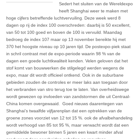
Sedert het sluiten van de Wereldexpo
heeft Shanghai weer te maken met
hoge cijfers betreffende luchtvervuiling. Deze week werd 8
dagen op rij de index 100 overschreden: daarbij is 50 excellent,
van 50 tot 100 goed en boven de 100 is vervuild. Maandag
bedroeg de index 107 maar op 13 november bereikte hij met
370 het hoogste niveau op 10 jaren tijd. De postexpo-piek staat
in schril contrast met de expo-periode waarin 98 % van de
dagen een goede luchtkwaliteit kenden. Velen geloven dat het
stof komt van bouwwerken die stilgelegd werden wegens de
expo, maar dit wordt officieel ontkend. Ook in de suburbane
gebieden zouden de controles er meer laks aan toegaan door
het verbranden van stro terug toe te laten. Van overheidswege
wordt gewezen op invloeden van zandstormen die uit Centraal-
China komen overgewaaid. Goed nieuws daarentegen van
Shanghai’s twaalfde vijfjarenplan dat een optrekken van de
groene zones voorziet van 12 tot 15 %. ook de afvalbehandeling
wordt verhoogd van 85 tot 95 %, maar verwacht wordt dat een
gemiddelde bewoner binnen 5 jaren een kwart minder afval