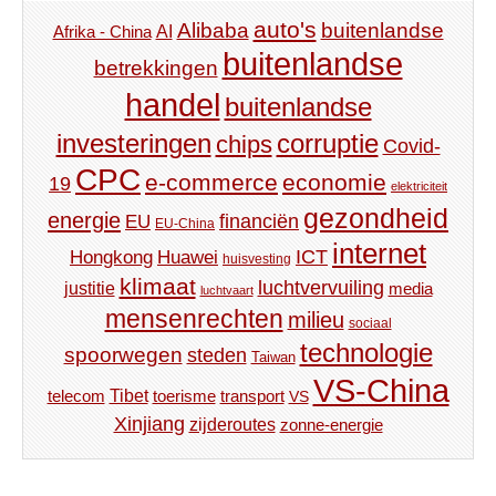
auto's
Alibaba
buitenlandse
AI
Afrika - China
buitenlandse
betrekkingen
handel
buitenlandse
investeringen
corruptie
chips
Covid-
CPC
e-commerce
economie
19
elektriciteit
gezondheid
energie
financiën
EU
EU-China
internet
ICT
Hongkong
Huawei
huisvesting
klimaat
luchtvervuiling
justitie
media
luchtvaart
mensenrechten
milieu
sociaal
technologie
spoorwegen
steden
Taiwan
VS-China
Tibet
toerisme
transport
telecom
VS
Xinjiang
zijderoutes
zonne-energie