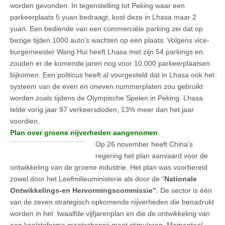
worden gevonden. In tegenstelling tot Peking waar een
parkeerplaats 5 yuan bedraagt, kost deze in Lhasa maar 2
yuan. Een bediende van een commerciële parking zei dat op
bezige tijden 1000 auto’s wachten op een plaats. Volgens vice-
burgemeester Wang Hui heeft Lhasa met zijn 54 parkings en
zouden er de komende jaren nog voor 10.000 parkeerplaatsen
bijkomen. Een politicus heeft al voorgesteld dat in Lhasa ook het
systeem van de even en oneven nummerplaten zou gebruikt
worden zoals tijdens de Olympische Spelen in Peking. Lhasa
telde vorig jaar 97 verkeersdoden, 13% meer dan het jaar
voordien.
Plan over groene nijverheden aangenomen
Op 26 november heeft China’s
regering het plan aanvaard voor de
ontwikkeling van de groene industrie. Het plan was voorbereid
zowel door het Leefmilieuministerie als door de “
Nationale
Ontwikkelings-en Hervormingscommissie”
. De sector is één
van de zeven strategisch opkomende nijverheden die benadrukt
worden in het twaalfde vijfjarenplan en die de ontwikkeling van
een koolstofarme maatschappij moet stimuleren. Momenteel