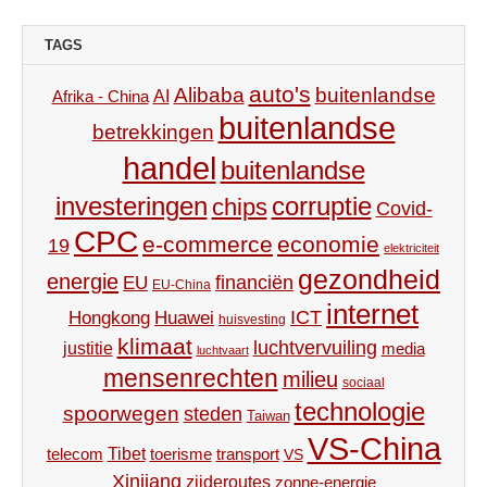
TAGS
auto's
Alibaba
buitenlandse
AI
Afrika - China
buitenlandse
betrekkingen
handel
buitenlandse
investeringen
corruptie
chips
Covid-
CPC
e-commerce
economie
19
elektriciteit
gezondheid
energie
financiën
EU
EU-China
internet
ICT
Hongkong
Huawei
huisvesting
klimaat
luchtvervuiling
justitie
media
luchtvaart
mensenrechten
milieu
sociaal
technologie
spoorwegen
steden
Taiwan
VS-China
Tibet
toerisme
transport
telecom
VS
Xinjiang
zijderoutes
zonne-energie