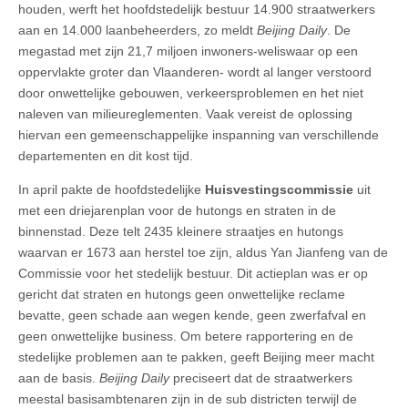
houden, werft het hoofdstedelijk bestuur 14.900 straatwerkers
aan en 14.000 laanbeheerders, zo meldt
Beijing Daily
. De
megastad met zijn 21,7 miljoen inwoners-weliswaar op een
oppervlakte groter dan Vlaanderen- wordt al langer verstoord
door onwettelijke gebouwen, verkeersproblemen en het niet
naleven van milieureglementen. Vaak vereist de oplossing
hiervan een gemeenschappelijke inspanning van verschillende
departementen en dit kost tijd.
In april pakte de hoofdstedelijke
Huisvestingscommissie
uit
met een driejarenplan voor de hutongs en straten in de
binnenstad. Deze telt 2435 kleinere straatjes en hutongs
waarvan er 1673 aan herstel toe zijn, aldus Yan Jianfeng van de
Commissie voor het stedelijk bestuur. Dit actieplan was er op
gericht dat straten en hutongs geen onwettelijke reclame
bevatte, geen schade aan wegen kende, geen zwerfafval en
geen onwettelijke business. Om betere rapportering en de
stedelijke problemen aan te pakken, geeft Beijing meer macht
aan de basis.
Beijing Daily
preciseert dat de straatwerkers
meestal basisambtenaren zijn in de sub districten terwijl de