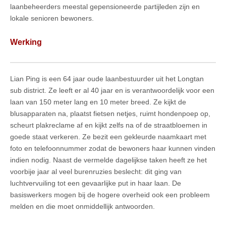
laanbeheerders meestal gepensioneerde partijleden zijn en
lokale senioren bewoners.
Werking
Lian Ping is een 64 jaar oude laanbestuurder uit het Longtan
sub district. Ze leeft er al 40 jaar en is verantwoordelijk voor een
laan van 150 meter lang en 10 meter breed. Ze kijkt de
blusapparaten na, plaatst fietsen netjes, ruimt hondenpoep op,
scheurt plakreclame af en kijkt zelfs na of de straatbloemen in
goede staat verkeren. Ze bezit een gekleurde naamkaart met
foto en telefoonnummer zodat de bewoners haar kunnen vinden
indien nodig. Naast de vermelde dagelijkse taken heeft ze het
voorbije jaar al veel burenruzies beslecht: dit ging van
luchtvervuiling tot een gevaarlijke put in haar laan. De
basiswerkers mogen bij de hogere overheid ook een probleem
melden en die moet onmiddellijk antwoorden.