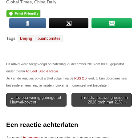
Global Times, China Daily
Tags:
Beijing
buurtcomités
Dit artikel werd toegevoegd op zaterdag 29 december 2018 om 00:15 geplaatst
onder thema
Actueel
,
Stad & Regio
.
Je kan de reacties op dit artikel volgen via de
RSS 2.0
feed. U kan doorgaan naar
het einde en een reactie nalaten. Linken is momenteel niet toegelaten.
Post
← Europa weinig geneigd tot
iTrends: Huawei groeide in
Huawei-boycot
2018 toch met 21% →
navigation
Een reactie achterlaten
Je moet
inloggen
om een reactie te kunnen plaatsen.