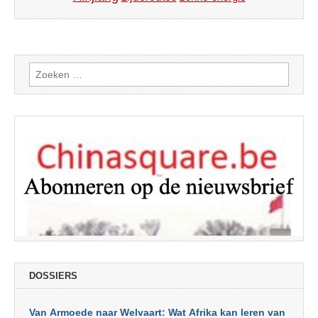
Zoeken
naar:
DOSSIERS
Van Armoede naar Welvaart: Wat Afrika kan leren van