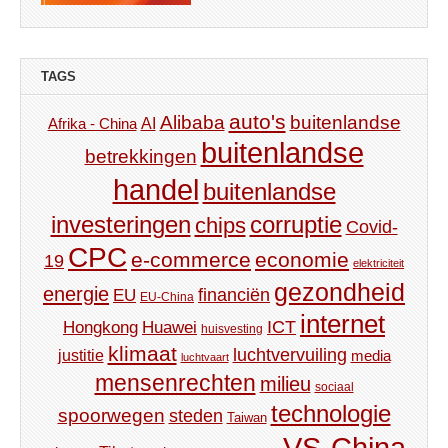
TAGS
auto's
Alibaba
buitenlandse
AI
Afrika - China
buitenlandse
betrekkingen
handel
buitenlandse
investeringen
corruptie
chips
Covid-
CPC
e-commerce
economie
19
elektriciteit
gezondheid
energie
financiën
EU
EU-China
internet
ICT
Hongkong
Huawei
huisvesting
klimaat
luchtvervuiling
justitie
media
luchtvaart
mensenrechten
milieu
sociaal
technologie
spoorwegen
steden
Taiwan
VS-China