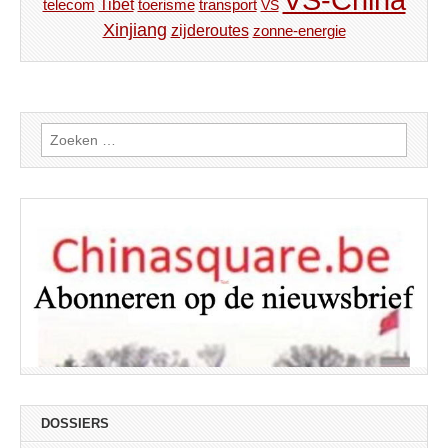
Tibet
toerisme
transport
telecom
VS
Xinjiang
zijderoutes
zonne-energie
Zoeken
naar:
DOSSIERS