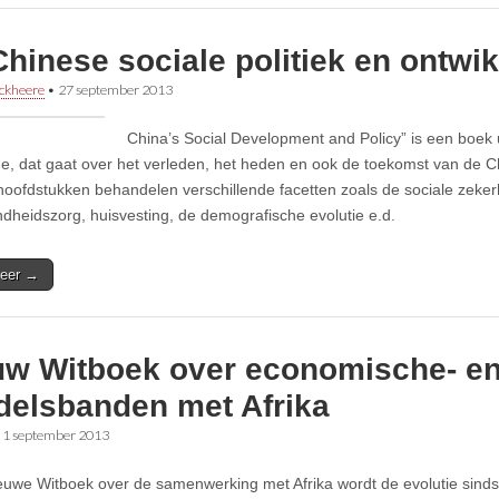
hinese sociale politiek en ontwi
ckheere
•
27 september 2013
China’s Social Development and Policy” is een boek 
e, dat gaat over het verleden, het heden en ook de toekomst van de Chi
hoofdstukken behandelen verschillende facetten zoals de sociale zeke
dheidszorg, huisvesting, de demografische evolutie e.d.
eer →
uw Witboek over economische- e
delsbanden met Afrika
•
1 september 2013
ieuwe Witboek over de samenwerking met Afrika wordt de evolutie sind