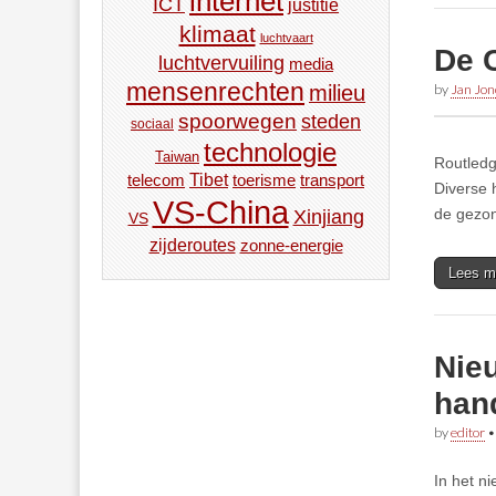
internet
ICT
justitie
klimaat
luchtvaart
De C
luchtvervuiling
media
mensenrechten
by
Jan Jon
milieu
spoorwegen
steden
sociaal
technologie
Taiwan
Routledg
Tibet
toerisme
transport
telecom
Diverse 
VS-China
de gezon
Xinjiang
VS
zijderoutes
zonne-energie
Lees m
Nie
han
by
editor
In het n