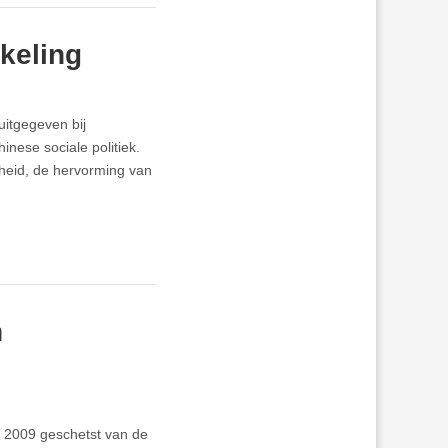
kkeling
uitgegeven bij
nese sociale politiek.
rheid, de hervorming van
n
s 2009 geschetst van de