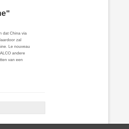
me"
n dat China via
daardoor zal
hine. Le nouveau
 INALCO andere
etten van een