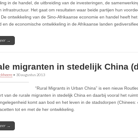
ling in de handel, de uitbreiding van de investeringen, de samenwerki
 infrastructuur. Het gaat om resultaten waar beide partijen hun voord
 De ontwikkeling van de Sino-Afrikaanse economie en handel heeft het 
d en de economische ontwikkeling in de Afrikaanse landen gediversifie
eer →
le migranten in stedelijk China (d
ckheere
•
30 augustus 2013
“Rural Migrants in Urban China” is een nieuw Routle
t van de rurale migranten in stedelijk China en daarbij vooral het ruimt
gelegenheid komt aan bod en het leven in de stadsdorpen (Chinees: 
facetten tot en met de her ontwikkeling.
eer →