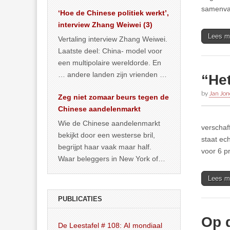
het land dan maar? ‘Dat
samenvat
‘Hoe de Chinese politiek werkt’,
… >> lees meer
interview Zhang Weiwei (3)
Lees m
Vertaling interview Zhang Weiwei.
Laatste deel: China- model voor
een multipolaire wereldorde. En
… andere landen zijn vrienden of
“Het
kunnen het worden.
by
Jan Jon
Zeg niet zomaar beurs tegen de
Chinese aandelenmarkt
Wie de Chinese aandelenmarkt
verschaf
bekijkt door een westerse bril,
staat ec
begrijpt haar vaak maar half.
voor 6 p
Waar beleggers in New York of
Londen vooral kijken naar winst,
Lees m
… >> lees meer
PUBLICATIES
Op 
De Leestafel # 108: AI mondiaal