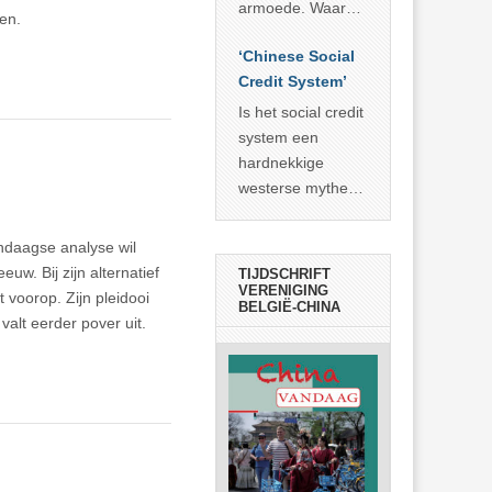
economisch
econoom Michael
armoede. Waar
en.
wonder
Roberts. Het laat
China er de
zien dat
‘Chinese Social
voorbije veertig
… >> lees meer
Credit System’
jaar in slaagde
meer dan 800
Is het social credit
miljoen mensen
system een
uit de armoede
hardnekkige
… >> lees meer
westerse mythe of
de dagelijkse
realiteit in China?
ndaagse analyse wil
uw. Bij zijn alternatief
TIJDSCHRIFT
VERENIGING
voorop. Zijn pleidooi
BELGIË-CHINA
valt eerder pover uit.