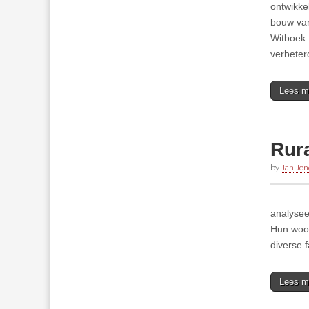
ontwikke
bouw van
Witboek.
verbeter
Lees m
Rura
by
Jan Jon
analyseer
Hun woon
diverse 
Lees m