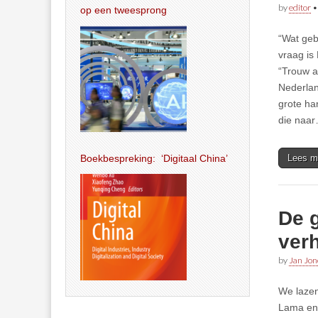
by
editor
op een tweesprong
“Wat geb
vraag is
“Trouw a
Nederlan
grote ha
die naa
Boekbespreking: ‘Digitaal China’
Lees m
De 
ver
by
Jan Jon
We lazen
Lama en 