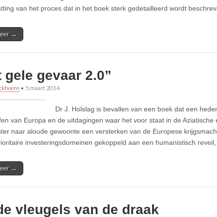
ting van het proces dat in het boek sterk gedetailleerd wordt beschrev
eer →
 gele gevaar 2.0”
ckheere
•
5 maart 2014
Dr J. Holslag is bevallen van een boek dat een hede
fen van Europa en de uitdagingen waar het voor staat in de Aziatische ee
hter naar aloude gewoonte een versterken van de Europese krijgsmacht 
rioritaire investeringsdomeinen gekoppeld aan een humanistisch reveil, 
eer →
de vleugels van de draak