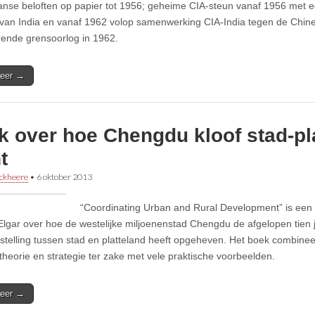
nse beloften op papier tot 1956; geheime CIA-steun vanaf 1956 met e
van India en vanaf 1962 volop samenwerking CIA-India tegen de Chine
ende grensoorlog in 1962.
eer →
k over hoe Chengdu kloof stad-pl
t
ckheere
•
6 oktober 2013
“Coordinating Urban and Rural Development” is een 
lgar over hoe de westelijke miljoenenstad Chengdu de afgelopen tien j
stelling tussen stad en platteland heeft opgeheven. Het boek combinee
 theorie en strategie ter zake met vele praktische voorbeelden.
eer →