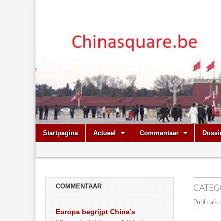
Chinasquare.
Skip
Main
Startpagina
Actueel
Commentaar
Dossi
to
menu
Sub
content
menu
COMMENTAAR
CATEG
Publicati
Europa begrijpt China’s