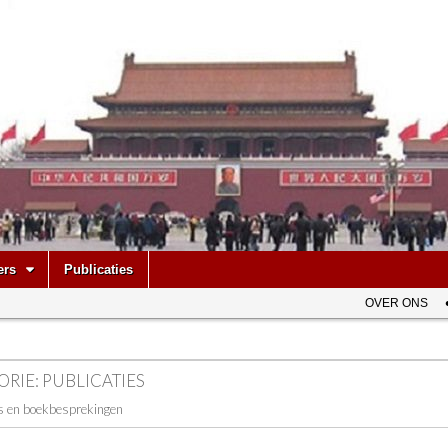
be
ers
Publicaties
OVER ONS
ORIE:
PUBLICATIES
es en boekbesprekingen