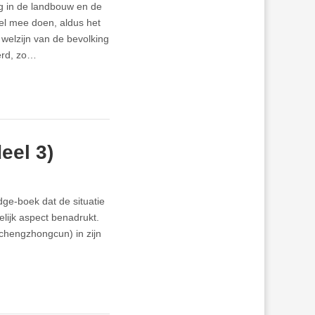
ng in de landbouw en de
eel mee doen, aldus het
welzijn van de bevolking
erd, zo…
eel 3)
dge-boek dat de situatie
elijk aspect benadrukt.
chengzhongcun) in zijn