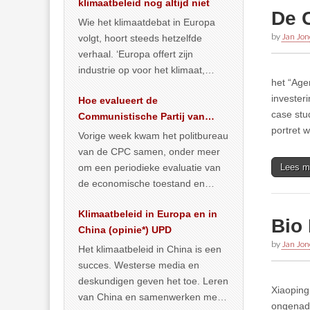
klimaatbeleid nog altijd niet
De C
Wie het klimaatdebat in Europa
by
Jan Jon
volgt, hoort steeds hetzelfde
verhaal. ‘Europa offert zijn
industrie op voor het klimaat,
het “Age
terwijl China onder het mom van
invester
Hoe evalueert de
vergroening
… >> lees meer
case stud
Communistische Partij van
portret 
China de economische
Vorige week kwam het politbureau
situatie?
van de CPC samen, onder meer
om een periodieke evaluatie van
Lees m
de economische toestand en
politiek te maken. We
Klimaatbeleid in Europa en in
publiceerden
… >> lees meer
Bio
China (opinie*) UPD
by
Jan Jon
Het klimaatbeleid in China is een
succes. Westerse media en
deskundigen geven het toe. Leren
Xiaoping
van China en samenwerken met
ongenade