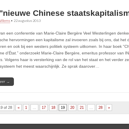
 "nieuwe Chinese staatskapitalis
illems
•
22 augustus 2013
van een conferentie van Marie-Claire Bergère Veel Westerlingen denke
che hervormingen een kapitalisme zal invoeren zoals bij ons, dat het 
ren en ook bij een westers politiek systeem uitkomen. In haar boek “C
sme d’État.” onderzoekt Marie-Claire Bergère, emeritus professor van
’s. Volgens haar is versterking van de rol van het staat en het verder z
jsysteem het meest waarschijnlijk. Ze sprak daarover…
eer →
9 of 28
«
1
…
17
18
19
20
21
…
28
»