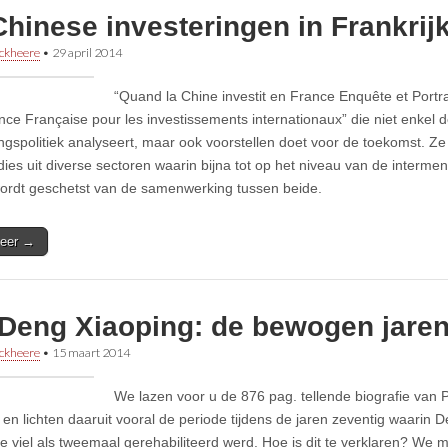
hinese investeringen in Frankrij
ckheere
•
29 april 2014
“Quand la Chine investit en France Enquête et Portra
nce Française pour les investissements internationaux” die niet enkel 
ingspolitiek analyseert, maar ook voorstellen doet voor de toekomst. Z
ies uit diverse sectoren waarin bijna tot op het niveau van de intermens
wordt geschetst van de samenwerking tussen beide.
eer →
 Deng Xiaoping: de bewogen jaren
ckheere
•
15 maart 2014
We lazen voor u de 876 pag. tellende biografie van 
 en lichten daaruit vooral de periode tijdens de jaren zeventig waarin D
 viel als tweemaal gerehabiliteerd werd. Hoe is dit te verklaren? We 