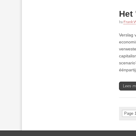
Het
by
Frank W
Verslag 
economis
verweste
capitali
scenario
éénparti
Lees m
Page 1