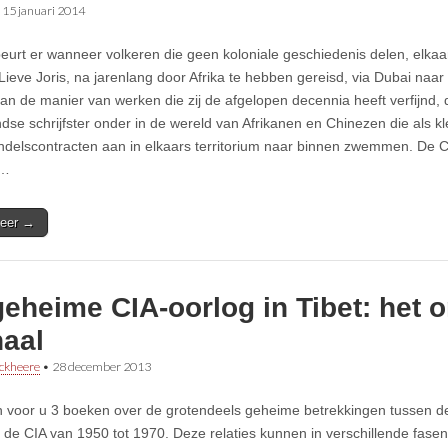
•
15 januari 2014
eurt er wanneer volkeren die geen koloniale geschiedenis delen, elka
 Lieve Joris, na jarenlang door Afrika te hebben gereisd, via Dubai naa
an de manier van werken die zij de afgelopen decennia heeft verfijnd, d
dse schrijfster onder in de wereld van Afrikanen en Chinezen die als kl
ndelscontracten aan in elkaars territorium naar binnen zwemmen. D
r…
eer →
geheime CIA-oorlog in Tibet: het
haal
ckheere
•
28 december 2013
 voor u 3 boeken over de grotendeels geheime betrekkingen tussen d
de CIA van 1950 tot 1970. Deze relaties kunnen in verschillende fas