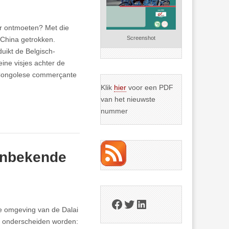
ar ontmoeten? Met die
Screenshot
r China getrokken.
uikt de Belgisch-
eine visjes achter de
e Congolese commerçante
Klik
hier
voor een PDF
van het nieuwste
nummer
 onbekende
Facebook
Twitter
LinkedIn
e omgeving van de Dalai
en onderscheiden worden: