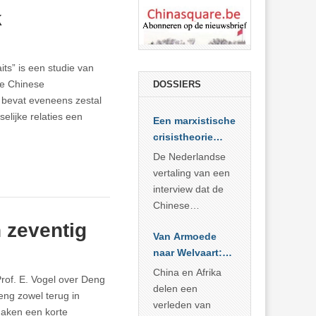
k
its” is een studie van
de Chinese
DOSSIERS
e bevat eveneens zestal
elijke relaties een
Een marxistische
crisistheorie
voor vandaag
De Nederlandse
vertaling van een
interview dat de
Chinese
Academie voor
 zeventig
Van Armoede
Sociale
naar Welvaart:
Wetenschappen
Wat Afrika kan
afnam van de
China en Afrika
Prof. E. Vogel over Deng
leren van
Britse
delen een
eng zowel terug in
China’s
marxistische
verleden van
maken een korte