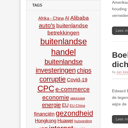
Amerikaa
TAGS
houding 
verneder
Alibaba
AI
Afrika - China
auto's
buitenlandse
Lees m
betrekkingen
buitenlandse
handel
Boe
buitenlandse
dich
investeringen
chips
by
Jan Jon
corruptie
Covid-19
CPC
e-commerce
Edward E
economie
de tegen
elektriciteit
wijze de
energie
EU
EU-China
gezondheid
financiën
Lees m
Hongkong
Huawei
huisvesting