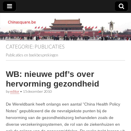
Chinasquare.be
CATEGORIE:
PUBLICATIES
Publicaties en boekbesprekingen
WB: nieuwe pdf’s over
hervorming gezondheid
by
editor
•
15 december 2010
De Wereldbank heeft onlangs een aantal “China Health Policy
Notes” gepubliceerd die de nevralgiekste punten bij de
hervorming van de gezondheidszorg behandelen zoals de
diverse verzekeringssystemen, de rol van de ziekenhuizen en
ook de prijzen van de geneesmiddelen. De reeks trekt lessen uit