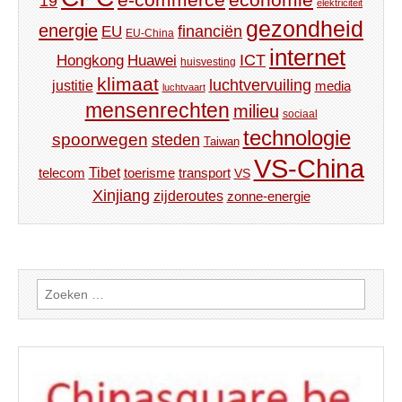
19
elektriciteit
gezondheid
energie
financiën
EU
EU-China
internet
ICT
Hongkong
Huawei
huisvesting
klimaat
luchtvervuiling
justitie
media
luchtvaart
mensenrechten
milieu
sociaal
technologie
spoorwegen
steden
Taiwan
VS-China
Tibet
toerisme
transport
telecom
VS
Xinjiang
zijderoutes
zonne-energie
Zoeken
naar: