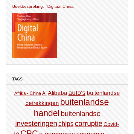
Boekbespreking: ‘Digitaal China’
TAGS
auto's
Alibaba
buitenlandse
AI
Afrika - China
buitenlandse
betrekkingen
handel
buitenlandse
investeringen
corruptie
chips
Covid-
CPC
e-commerce
economie