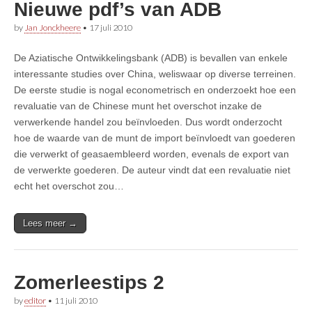
Nieuwe pdf’s van ADB
by
Jan Jonckheere
•
17 juli 2010
De Aziatische Ontwikkelingsbank (ADB) is bevallen van enkele
interessante studies over China, weliswaar op diverse terreinen.
De eerste studie is nogal econometrisch en onderzoekt hoe een
revaluatie van de Chinese munt het overschot inzake de
verwerkende handel zou beïnvloeden. Dus wordt onderzocht
hoe de waarde van de munt de import beïnvloedt van goederen
die verwerkt of geasaembleerd worden, evenals de export van
de verwerkte goederen. De auteur vindt dat een revaluatie niet
echt het overschot zou…
Lees meer →
Zomerleestips 2
by
editor
•
11 juli 2010