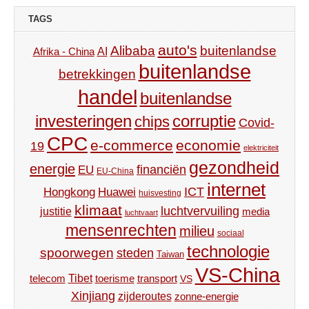
TAGS
auto's
Alibaba
buitenlandse
AI
Afrika - China
buitenlandse
betrekkingen
handel
buitenlandse
investeringen
corruptie
chips
Covid-
CPC
e-commerce
economie
19
elektriciteit
gezondheid
energie
financiën
EU
EU-China
internet
ICT
Hongkong
Huawei
huisvesting
klimaat
luchtvervuiling
justitie
media
luchtvaart
mensenrechten
milieu
sociaal
technologie
spoorwegen
steden
Taiwan
VS-China
Tibet
toerisme
transport
telecom
VS
Xinjiang
zijderoutes
zonne-energie