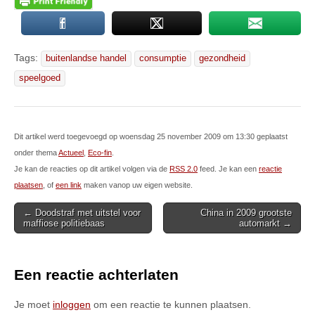
Tags:
buitenlandse handel
consumptie
gezondheid
speelgoed
Dit artikel werd toegevoegd op woensdag 25 november 2009 om 13:30 geplaatst
onder thema
Actueel
,
Eco-fin
.
Je kan de reacties op dit artikel volgen via de
RSS 2.0
feed. Je kan een
reactie
plaatsen
, of
een link
maken vanop uw eigen website.
Post
← Doodstraf met uitstel voor
China in 2009 grootste
maffiose politiebaas
automarkt →
navigation
Een reactie achterlaten
Je moet
inloggen
om een reactie te kunnen plaatsen.