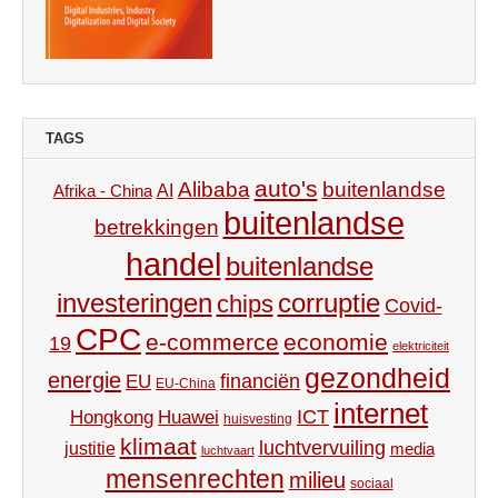
TAGS
auto's
Alibaba
buitenlandse
AI
Afrika - China
buitenlandse
betrekkingen
handel
buitenlandse
investeringen
corruptie
chips
Covid-
CPC
e-commerce
economie
19
elektriciteit
gezondheid
energie
financiën
EU
EU-China
internet
ICT
Hongkong
Huawei
huisvesting
klimaat
luchtvervuiling
justitie
media
luchtvaart
mensenrechten
milieu
sociaal