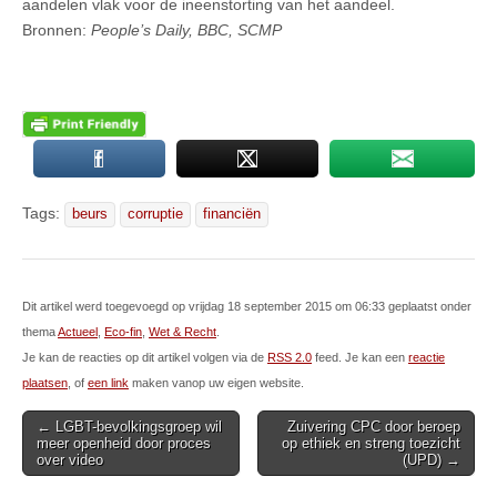
aandelen vlak voor de ineenstorting van het aandeel.
Bronnen:
People’s Daily, BBC, SCMP
Tags:
beurs
corruptie
financiën
Dit artikel werd toegevoegd op vrijdag 18 september 2015 om 06:33 geplaatst onder
thema
Actueel
,
Eco-fin
,
Wet & Recht
.
Je kan de reacties op dit artikel volgen via de
RSS 2.0
feed. Je kan een
reactie
plaatsen
, of
een link
maken vanop uw eigen website.
Post
← LGBT-bevolkingsgroep wil
Zuivering CPC door beroep
meer openheid door proces
op ethiek en streng toezicht
navigation
over video
(UPD) →