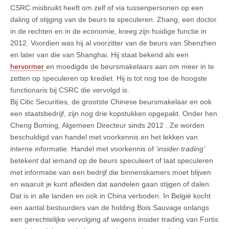
CSRC misbruikt heeft om zelf of via tussenpersonen op een
daling of stijging van de beurs te speculeren. Zhang, een doctor
in de rechten en in de economie, kreeg zijn huidige functie in
2012. Voordien was hij al voorzitter van de beurs van Shenzhen
en later van die van Shanghai. Hij staat bekend als een
hervormer
en moedigde de beursmakelaars aan om meer in te
zetten op speculeren op krediet. Hij is tot nog toe de hoogste
functionaris bij CSRC die vervolgd is.
Bij Citic Securities, de grootste Chinese beursmakelaar en ook
een staatsbedrijf, zijn nog drie kopstukken opgepakt. Onder hen
Cheng Boming, Algemeen Directeur sinds 2012 . Ze worden
beschuldigd van handel met voorkennis en het lekken van
interne informatie. Handel met voorkennis of
‘insider trading’
betekent dat iemand op de beurs speculeert of laat speculeren
met informatie van een bedrijf die binnenskamers moet blijven
en waaruit je kunt afleiden dat aandelen gaan stijgen of dalen.
Dat is in alle landen en ook in China verboden. In België kocht
een aantal bestuurders van de holding Bois Sauvage onlangs
een gerechtelijke vervolging af wegens insider trading van Fortis