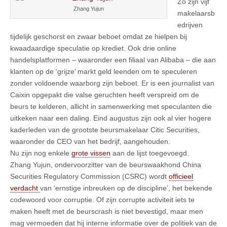
Zo zijn vijf
Zhang Yujun
makelaarsb
edrijven
tijdelijk geschorst en zwaar beboet omdat ze hielpen bij
kwaadaardige speculatie op krediet. Ook drie online
handelsplatformen – waaronder een filiaal van Alibaba – die aan
klanten op de ‘grijze’ markt geld leenden om te speculeren
zonder voldoende waarborg zijn beboet. Er is een journalist van
Caixin opgepakt die valse geruchten heeft verspreid om de
beurs te kelderen, allicht in samenwerking met speculanten die
uitkeken naar een daling. Eind augustus zijn ook al vier hogere
kaderleden van de grootste beursmakelaar Citic Securities,
waaronder de CEO van het bedrijf, aangehouden.
Nu zijn nog enkele
grote vissen
aan de lijst toegevoegd.
Zhang Yujun, ondervoorzitter van de beurswaakhond China
Securities Regulatory Commission (CSRC) wordt
officieel
verdacht
van ‘ernstige inbreuken op de discipline’, het bekende
codewoord voor corruptie. Of zijn corrupte activiteit iets te
maken heeft met de beurscrash is niet bevestigd, maar men
mag vermoeden dat hij interne informatie over de politiek van de