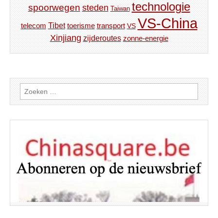
technologie
spoorwegen
steden
Taiwan
VS-China
Tibet
toerisme
transport
telecom
VS
Xinjiang
zijderoutes
zonne-energie
Zoeken
naar: