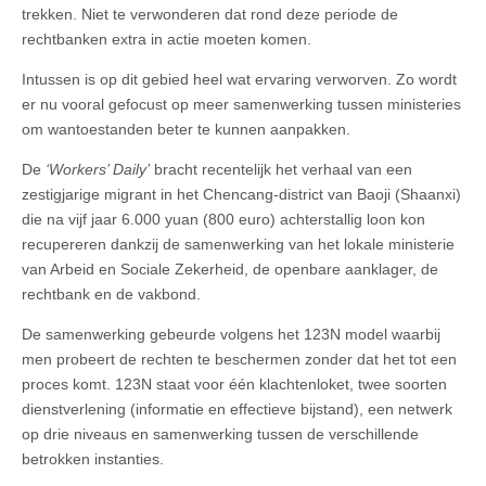
trekken. Niet te verwonderen dat rond deze periode de
rechtbanken extra in actie moeten komen.
Intussen is op dit gebied heel wat ervaring verworven. Zo wordt
er nu vooral gefocust op meer samenwerking tussen ministeries
om wantoestanden beter te kunnen aanpakken.
De
‘Workers’ Daily’
bracht recentelijk het verhaal van een
zestigjarige migrant in het Chencang-district van Baoji (Shaanxi)
die na vijf jaar 6.000 yuan (800 euro) achterstallig loon kon
recupereren dankzij de samenwerking van het lokale ministerie
van Arbeid en Sociale Zekerheid, de openbare aanklager, de
rechtbank en de vakbond.
De samenwerking gebeurde volgens het 123N model waarbij
men probeert de rechten te beschermen zonder dat het tot een
proces komt. 123N staat voor één klachtenloket, twee soorten
dienstverlening (informatie en effectieve bijstand), een netwerk
op drie niveaus en samenwerking tussen de verschillende
betrokken instanties.