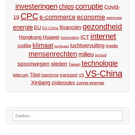
investeringen
corruptie
chips
Covid-
CPC
e-commerce
economie
19
elektriciteit
gezondheid
energie
financiën
EU
EU-China
internet
ICT
Hongkong
Huawei
huisvesting
klimaat
luchtvervuiling
justitie
media
luchtvaart
mensenrechten
milieu
sociaal
technologie
spoorwegen
steden
Taiwan
VS-China
Tibet
toerisme
transport
telecom
VS
Xinjiang
zijderoutes
zonne-energie
Zoeken
naar: