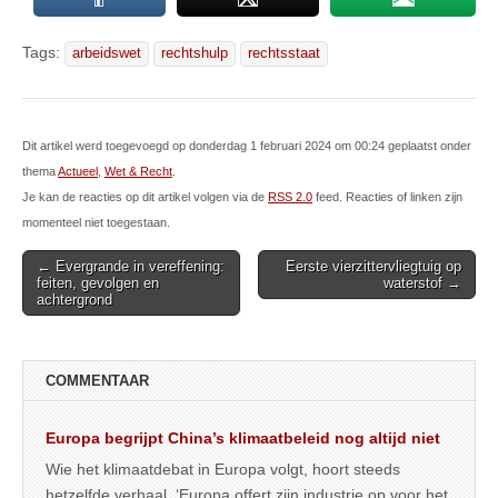
Tags:
arbeidswet
rechtshulp
rechtsstaat
Dit artikel werd toegevoegd op donderdag 1 februari 2024 om 00:24 geplaatst onder
thema
Actueel
,
Wet & Recht
.
Je kan de reacties op dit artikel volgen via de
RSS 2.0
feed. Reacties of linken zijn
momenteel niet toegestaan.
Post
← Evergrande in vereffening:
Eerste vierzittervliegtuig op
feiten, gevolgen en
waterstof →
navigation
achtergrond
COMMENTAAR
Europa begrijpt China’s klimaatbeleid nog altijd niet
Wie het klimaatdebat in Europa volgt, hoort steeds
hetzelfde verhaal. ‘Europa offert zijn industrie op voor het