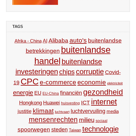
TAGS
auto's
Alibaba
buitenlandse
AI
Afrika - China
buitenlandse
betrekkingen
handel
buitenlandse
investeringen
corruptie
chips
Covid-
CPC
e-commerce
economie
19
elektriciteit
gezondheid
energie
financiën
EU
EU-China
internet
ICT
Hongkong
Huawei
huisvesting
klimaat
luchtvervuiling
justitie
media
luchtvaart
mensenrechten
milieu
sociaal
technologie
spoorwegen
steden
Taiwan