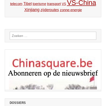
VS-China
Tibet
toerisme
transport
telecom
VS
Xinjiang
zijderoutes
zonne-energie
Zoeken
naar:
DOSSIERS