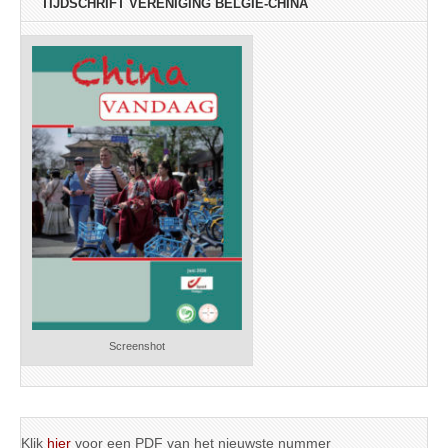
TIJDSCHRIFT VERENIGING BELGIË-CHINA
Screenshot
Klik
hier
voor een PDF van het nieuwste nummer