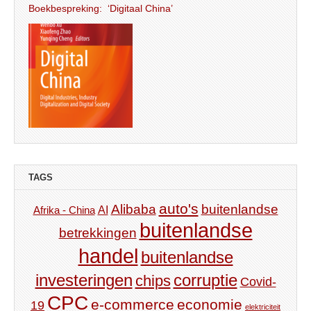
Boekbespreking: ‘Digitaal China’
TAGS
auto's
Alibaba
buitenlandse
AI
Afrika - China
buitenlandse
betrekkingen
handel
buitenlandse
investeringen
corruptie
chips
Covid-
CPC
e-commerce
economie
19
elektriciteit