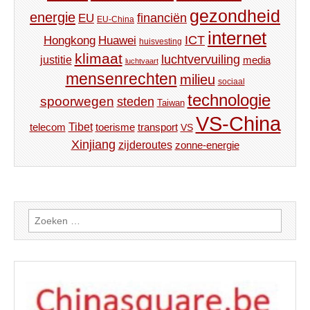
gezondheid
energie
financiën
EU
EU-China
internet
ICT
Hongkong
Huawei
huisvesting
klimaat
luchtvervuiling
justitie
media
luchtvaart
mensenrechten
milieu
sociaal
technologie
spoorwegen
steden
Taiwan
VS-China
Tibet
toerisme
transport
telecom
VS
Xinjiang
zijderoutes
zonne-energie
Zoeken
naar: