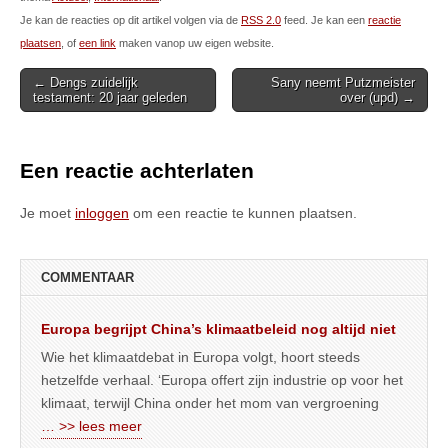
Je kan de reacties op dit artikel volgen via de
RSS 2.0
feed. Je kan een
reactie
plaatsen
, of
een link
maken vanop uw eigen website.
Post
← Dengs zuidelijk
Sany neemt Putzmeister
testament: 20 jaar geleden
over (upd) →
navigation
Een reactie achterlaten
Je moet
inloggen
om een reactie te kunnen plaatsen.
COMMENTAAR
Europa begrijpt China’s klimaatbeleid nog altijd niet
Wie het klimaatdebat in Europa volgt, hoort steeds
hetzelfde verhaal. ‘Europa offert zijn industrie op voor het
klimaat, terwijl China onder het mom van vergroening
… >> lees meer