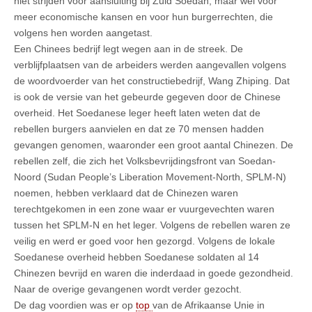
niet strijden voor aansluiting bij Zuid Soedan, maar wel voor
meer economische kansen en voor hun burgerrechten, die
volgens hen worden aangetast.
Een Chinees bedrijf legt wegen aan in de streek. De
verblijfplaatsen van de arbeiders werden aangevallen volgens
de woordvoerder van het constructiebedrijf, Wang Zhiping. Dat
is ook de versie van het gebeurde gegeven door de Chinese
overheid. Het Soedanese leger heeft laten weten dat de
rebellen burgers aanvielen en dat ze 70 mensen hadden
gevangen genomen, waaronder een groot aantal Chinezen. De
rebellen zelf, die zich het Volksbevrijdingsfront van Soedan-
Noord (Sudan People’s Liberation Movement-North, SPLM-N)
noemen, hebben verklaard dat de Chinezen waren
terechtgekomen in een zone waar er vuurgevechten waren
tussen het SPLM-N en het leger. Volgens de rebellen waren ze
veilig en werd er goed voor hen gezorgd. Volgens de lokale
Soedanese overheid hebben Soedanese soldaten al 14
Chinezen bevrijd en waren die inderdaad in goede gezondheid.
Naar de overige gevangenen wordt verder gezocht.
De dag voordien was er op
top
van de Afrikaanse Unie in