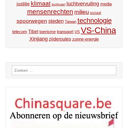
klimaat
luchtvervuiling
justitie
media
luchtvaart
mensenrechten
milieu
sociaal
technologie
spoorwegen
steden
Taiwan
VS-China
Tibet
toerisme
transport
telecom
VS
Xinjiang
zijderoutes
zonne-energie
Zoeken
naar: