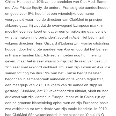
China. Het bezit al 10% van de aandelen van ClubMed. Samen
met Axa Private Equity, de andere, Franse grote aandeelhouder
en goed voor 9%, heeft het een vriendelijke overname
voorgesteld waarmee de directeur van ClubMed in principe
akkoord gaat. Hij ziet dat de overwegend Europese markt in
moeilijkheden verkeert en dat er een ontwikkeling gaande is om
winst te maken in ‘groeilanden’, vooral in Azië. Het bedrijf zal
volgens directeur Henri Giscard d’Estaing zijn Franse uitstraling
houden door het grote aandeel van Axa en doordat het beheer
in Franse handen blijft. Adviseurs moeten nog hun mening
geven, maar het is zeer waarschijnlijk dat de raad van bestuur
zich zeer snel akkoord verklaart. Intussen zijn Fosun en Axa, die
samen tot nog toe dus 19% van het Franse bedrijf bezaten,
begonnen in samenspraak aandelen op te kopen tegen €17,
een meerprijs van 23%. De koers van de aandelen stijgt nu
gestaag. ClubMed, dat 70 vakantieoorden uitbaat, vindt nu nog
driekwart van zijn klanten in Europa, maar wil in China zijn op
een na grootste klantenkring opbouwen en zijn Europese basis
wat verkleinen tot twee derde van zijn totale klandizie. In 2010
had ClubMed één vakantieoord: in het skigebied Yabuli (N.O.