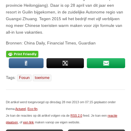
provincie Heilongjiang). Daar is op 28 april van dit jaar een
resort in Guilin bijgekomen, in de zuidelijke Autonome regio van
Guangxi Zhuang. Tegen
2015 wil het bedrijf met vijf verblijven
nog meer Chinese toeristen warm maken voor zijn formule van
all-in luxe vakanties.
Bronnen: China Daily, Financial Times, Guardian
Tags:
Fosun
toerisme
Dit artikel werd toegevoegd op dinsdag 28 mei 2013 om 07:15 geplaatst onder
thema
Actueel
,
Eco-fin
.
Je kan de reacties op dit artikel volgen via de
RSS 2.0
feed. Je kan een
reactie
plaatsen
, of
een link
maken vanop uw eigen website.