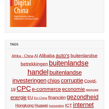
TAGS
auto's
Alibaba
buitenlandse
AI
Afrika - China
buitenlandse
betrekkingen
handel
buitenlandse
investeringen
corruptie
chips
Covid-
CPC
e-commerce
economie
19
elektriciteit
gezondheid
energie
financiën
EU
EU-China
internet
ICT
Hongkong
Huawei
huisvesting