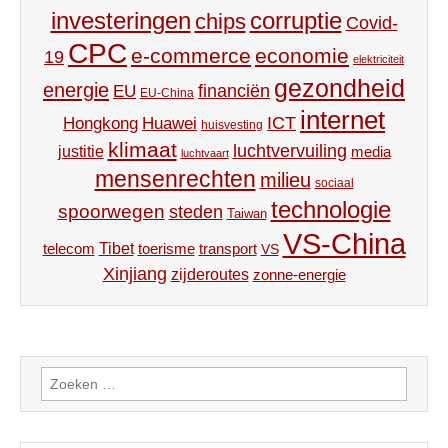
investeringen
corruptie
chips
Covid-
CPC
e-commerce
economie
19
elektriciteit
gezondheid
energie
financiën
EU
EU-China
internet
ICT
Hongkong
Huawei
huisvesting
klimaat
luchtvervuiling
justitie
media
luchtvaart
mensenrechten
milieu
sociaal
technologie
spoorwegen
steden
Taiwan
VS-China
Tibet
toerisme
transport
telecom
VS
Xinjiang
zijderoutes
zonne-energie
Zoeken
naar: