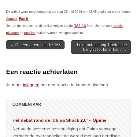
Dit artikel werd toegevoegd op zondag 25 mei 2014 om 23:45 geplaatst onder thema
Actueel
,
Eco-fin
.
Je kan de reacties op dit artikel volgen via de
RSS 2.0
feed. Je kan een
reactie
plaatsen
, of
een link
maken vanop uw eigen website.
Post
← Op een groen blaadje 163
Leidt ontdekking Tibetaanse
biergist tot beter bier? →
navigation
Een reactie achterlaten
Je moet
inloggen
om een reactie te kunnen plaatsen.
COMMENTAAR
Het debat rond de ‘China Shock 2.0’ – Opinie
Net nu de westerse beschuldiging dat China vanwege
vermeende overcapaciteit de wereld met laag geprijsde