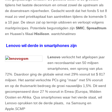
tijdens het laatste decennium en omvat zowel de upstream als
de downstream nijverheden. Gedacht wordt dat het fonds 5 tot 8
maal zo veel privékapitaal kan aantrekken tijdens de komende 5
a 10 jaar. De steun zal op termijn uitdoven en verloopt volgens
marktprincipes. Potentiele begunstigden zijn
SMIC
,
Spreadtrum
en Huawei’s filiaal
Hisilicon
.
wantchinatimes
Lenovo wil derde in smartphones zijn
Lenovo
verkocht het afgelopen jaar
een recordaantal van 50 miljoen
smartphones, een sprong van plus
72%. Daardoor ging de globale winst met 29% vooruit tot $ 817
miljoen. Het aantal verkochte PCs ging “maar” met 5% vooruit
en op de thuismarkt bedroeg de groei nauwelijks 1,5%. Dit werd
gecompenseerd door 27 % vooruit in Emea (Europa, Midden
Oosten en Afrika. Qua smartphones waar het vierde staat, wil
Lenovo oprukken tot de derde plaats, na Samsung en
Apple.
SCMP