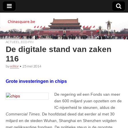
Chinasquare.be
ACTUEEL
,
ECO-FIN
De digitale stand van zaken
116
by
editor
•
25 mei 2014
Grote investeringen in chips
De regering wil een Fonds van meer
dan 600 miljard yuan opzetten om de
IC-nijverheid te steunen, aldus de
Commercial Times
. De hoofdstad deed dat eerder al met 30
miljard en de steden Wuhan, Shanghai en Shenzhen volgden
met gelijkaardige fondsen. De politieke steun is de grootste