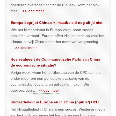
goederen overspoelt achter de rug leek, komt het blok
met
… >> lees meer
Europa begrijpt China’s klimaatbeleid nog altijd niet
Wie het klimaatdebat in Europa volgt, hoort steeds
hetzelfde verhaal. ‘Europa offert zijn industrie op voor het
klimaat, terwijl China onder het mom van vergroening
… >> lees meer
Hoe evalueert de Communistische Partij van China
de economische situatie?
Vorige week kwam het politbureau van de CPC samen,
onder meer om een periodieke evaluatie van de
economische toestand en politiek te maken. We
publiceerden
… >> lees meer
Klimaatbeleid in Europa en in China (opinie*) UPD
Het klimaatbeleid in China is een succes. Westerse media
en deskundigen geven het toe. Leren van China en