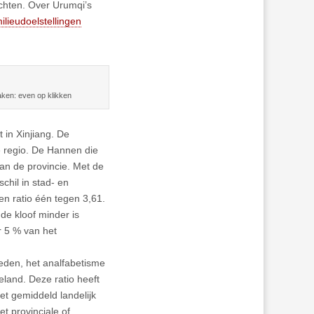
ochten. Over Urumqi’s
lieudoelstellingen
aken: even op klikken
 in Xinjiang. De
e regio. De Hannen die
van de provincie. Met de
chil in stad- en
en ratio één tegen 3,61.
de kloof minder is
r 5 % van het
eden, het analfabetisme
eland. Deze ratio heeft
et gemiddeld landelijk
t provinciale of