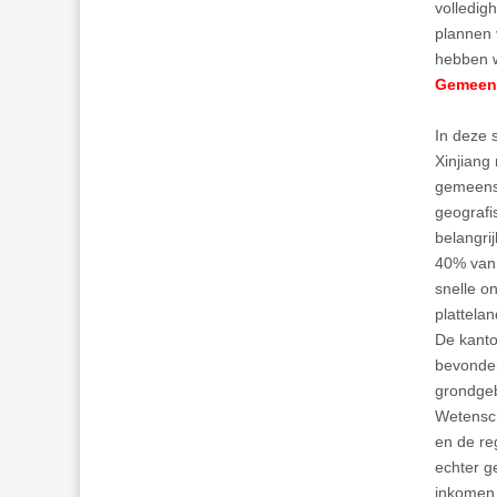
volledig
plannen
hebben w
Gemeen
In deze 
Xinjiang
gemeens
geografi
belangri
40% van 
snelle o
plattela
De kanto
bevonden
grondgeb
Wetensch
en de reg
echter g
inkomen 