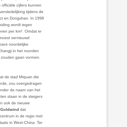
fficiële cijfers kunnen
verstedelijking tijdens de
rict en Dongshan. In 1998
eiding wordt tegen
onen per km². Omdat er
 moest vernieuwd
bare noordelijke
hangji in het noorden
e zouden gaan vormen.
t de stad Miquan die
orde, zou overgedragen
onder de naam van het
ten staan in de steigers
ijn ook de nieuwe
.
Goldwind
dat
scentrum in de regio met
laats in West-China. Ter