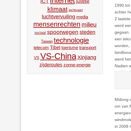
internet
ICT
justitie
1990 tot
klimaat
luchtvaart
echter he
luchtvervuiling
media
2 laatst
mensenrechten
milieu
werd een
spoorwegen
steden
gegaan. 
sociaal
technologie
een teko
Taiwan
worden, 
Tibet
toerisme
transport
telecom
landbouw
VS-China
Xinjiang
VS
werd he
zijderoutes
zonne-energie
Nadien w
Midong-d
om van M
energiev
windmole
in 2008 