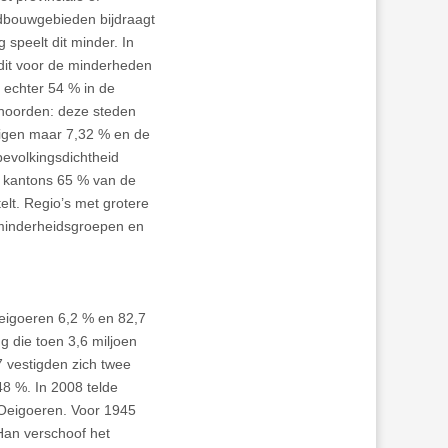
ndbouwgebieden bijdraagt
 speelt dit minder. In
 dit voor de minderheden
 echter 54 % in de
t noorden: deze steden
digen maar 7,32 % en de
bevolkingsdichtheid
n kantons 65 % van de
elt. Regio’s met grotere
 minderheidsgroepen en
igoeren 6,2 % en 82,7
ng die toen 3,6 miljoen
 vestigden zich twee
48 %. In 2008 telde
 Oeigoeren. Voor 1945
Han verschoof het