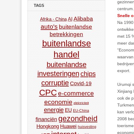
gezinnen
TAGS
centrum.
Snelle 
Alibaba
AI
Afrika - China
Na 1990 
auto's
buitenlandse
ontwikke
betrekkingen
met 15 %
buitenlandse
meer dan
“Economi
handel
waarvan 
buitenlandse
bedrijve
export.
investeringen
chips
corruptie
Covid-19
Urumqi sp
CPC
Xinjiang
e-commerce
ook de pi
economie
elektriciteit
Turkmeni
energie
EU
EU-China
kan verl
gezondheid
2008 bed
financiën
toerisme
Hongkong
Huawei
huisvesting
economis