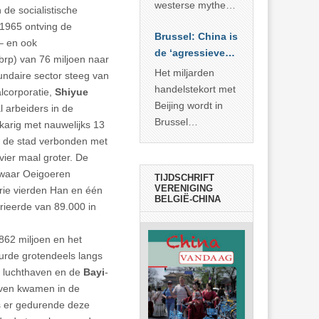
… >> lees meer
westerse mythe of
de socialistische
de dagelijkse
 1965 ontving de
Brussel: China is
realiteit in China?
– en ook
de ‘agressieve
brp) van 76 miljoen naar
schuldige’
Het miljarden
undaire sector steeg van
handelstekort met
alcorporatie,
Shiyue
Beijing wordt in
l arbeiders in de
Brussel
karig met nauwelijks 13
voorgesteld als
 de stad verbonden met
bewijs van
ier maal groter. De
economische
, waar Oeigoeren
TIJDSCHRIFT
agressie. In
VERENIGING
drie vierden Han en één
BELGIË-CHINA
werkelijkheid
ieerde van 89.000 in
verhult die
spectaculaire
862 miljoen en het
rekensom vooral
eurde grotendeels langs
de industriële
e luchthaven en de
Bayi
-
achterstand die
ijven kwamen in de
… >> lees meer
s er gedurende deze