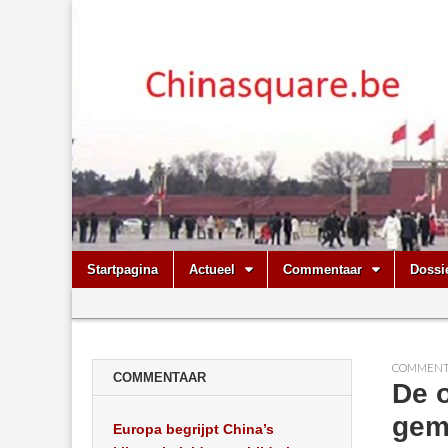
Chinasquare.
Skip
Main
Startpagina
Actueel
Commentaar
Dossi
to
menu
Sub
content
menu
COMMENT
COMMENTAAR
De o
gem
Europa begrijpt China’s