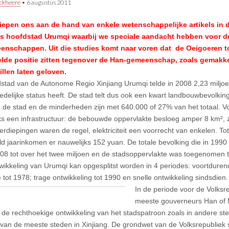
ckheere
•
6 augustus 2011
iepen ons aan de hand van enkele wetenschappelijke artikels in 
gs hoofdstad Urumqi waarbij we speciale aandacht hebben voor 
enschappen. Uit die studies komt naar voren dat de Oeigoeren toc
lde positie zitten tegenover de Han-gemeenschap, zoals gemakkel
llen laten geloven.
stad van de Autonome Regio Xinjiang Urumqi telde in 2008 2,23 miljo
edelijke status heeft. De stad telt dus ook een kwart landbouwbevolking.
 de stad en de minderheden zijn met 640.000 of 27% van het totaal. V
ks een infrastructuur: de bebouwde oppervlakte besloeg amper 8 km²
erdiepingen waren de regel, elektriciteit een voorrecht van enkelen. To
d jaarinkomen er nauwelijks 152 yuan. De totale bevolking die in 1990 
08 tot over het twee miljoen en de stadsoppervlakte was toegenomen 
wikkeling van Urumqi kan opgesplitst worden in 4 periodes: voortdurend
 tot 1978; trage ontwikkeling tot 1990 en snelle ontwikkeling sindsdien.
In de periode voor de Volksr
meeste gouverneurs Han of M
t de rechthoekige ontwikkeling van het stadspatroon zoals in andere st
t van de meeste steden in Xinjiang. De grondwet van de Volksrepubliek sc