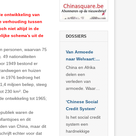
de ontwikkeling van
de verhouding tussen
h niet altijd in de
ijke schema’s uit de
DOSSIERS
en personen, waarvan 75
Van Armoede
 49 nationaliteiten
naar Welvaart:
oor 1949 bestond er
Wat Afrika kan
China en Afrika
, zandwegen en huizen
leren van
delen een
t in 1976 bedroeg het
China’s
verleden van
1,4 miljoen beliep, steeg
economisch
armoede. Waar
tot 230 km². De
wonder
China er de
e ontwikkeling tot 1965;
‘Chinese Social
voorbije veertig
Credit System’
jaar in slaagde
epubliek waren de
meer dan 800
Is het social credit
antsjoes en dit
miljoen mensen
system een
eden van China, maar dit
uit de armoede
hardnekkige
hrijft echter voor dat