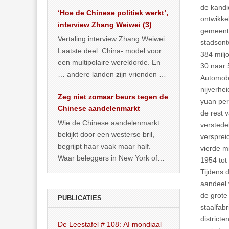
het land dan maar? ‘Dat
de kandi
‘Hoe de Chinese politiek werkt’,
… >> lees meer
ontwikke
interview Zhang Weiwei (3)
gemeente
Vertaling interview Zhang Weiwei.
stadsont
Laatste deel: China- model voor
384 milj
een multipolaire wereldorde. En
30 naar 
… andere landen zijn vrienden of
Automobi
kunnen het worden.
nijverhe
Zeg niet zomaar beurs tegen de
yuan per
Chinese aandelenmarkt
de rest 
Wie de Chinese aandelenmarkt
verstede
bekijkt door een westerse bril,
versprei
begrijpt haar vaak maar half.
vierde m
Waar beleggers in New York of
1954 tot
Londen vooral kijken naar winst,
Tijdens 
… >> lees meer
aandeel 
de grote
PUBLICATIES
staalfab
district
De Leestafel # 108: AI mondiaal