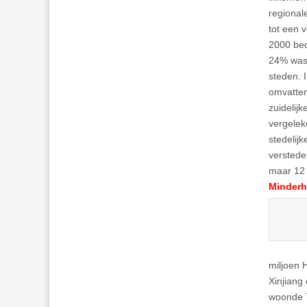
regional
tot een 
2000 bed
24% was 
steden. 
omvatten
zuidelij
vergelek
stedelij
verstede
maar 12
Minderh
miljoen 
Xinjiang
woonde 7