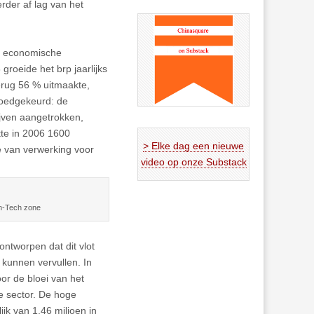
rder af lag van het
 economische
groeide het brp jaarlijks
terug 56 % uitmaakte,
goedgekeurd: de
jven aangetrokken,
tte in 2006 1600
> Elke dag een nieuwe
e van verwerking voor
video op onze Substack
h-Tech zone
ontworpen dat dit vlot
 kunnen vervullen. In
or de bloei van het
re sector. De hoge
jk van 1,46 miljoen in