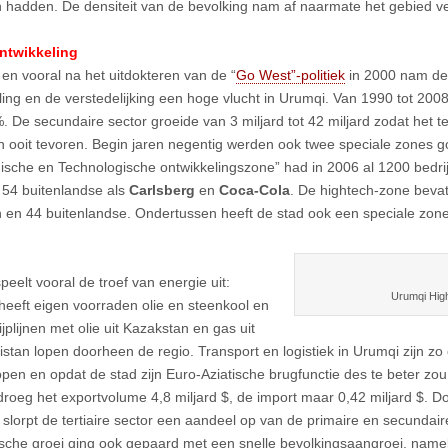
 hadden. De densiteit van de bevolking nam af naarmate het gebied ve
ontwikkeling
en vooral na het uitdokteren van de “
Go West”-politiek
in 2000 nam de
ling en de verstedelijking een hoge vlucht in Urumqi. Van 1990 tot 2008 
. De secundaire sector groeide van 3 miljard tot 42 miljard zodat het 
 ooit tevoren. Begin jaren negentig werden ook twee speciale zones 
sche en Technologische ontwikkelingszone” had in 2006 al 1200 bedri
54 buitenlandse als
Carlsberg
en
Coca-Cola
. De hightech-zone beva
n en 44 buitenlandse. Ondertussen heeft de stad ook een speciale zon
eelt vooral de troef van energie uit:
Urumqi Hig
 heeft eigen voorraden olie en steenkool en
jplijnen met olie uit Kazakstan en gas uit
stan lopen doorheen de regio. Transport en logistiek in Urumqi zijn zo 
open en opdat de stad zijn Euro-Aziatische brugfunctie des te beter zou
roeg het exportvolume 4,8 miljard $, de import maar 0,42 miljard $. Do
 slorpt de tertiaire sector een aandeel op van de primaire en secundai
che groei ging ook gepaard met een snelle bevolkingsaangroei, nameli