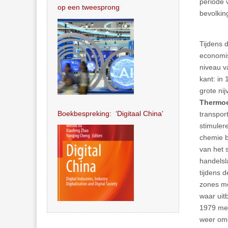
periode 
op een tweesprong
bevolkin
Tijdens 
economis
niveau v
kant: in
grote ni
Thermoe
Boekbespreking: ‘Digitaal China’
transpor
stimuler
chemie b
van het 
handelsl
tijdens 
zones mo
waar uit
1979 met
weer omd