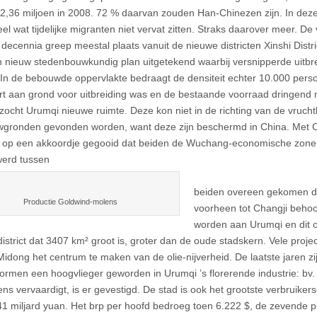
 2,36 miljoen in 2008. 72 % daarvan zouden Han-Chinezen zijn. In deze o
el wat tijdelijke migranten niet vervat zitten. Straks daarover meer. De 
e decennia greep meestal plaats vanuit de nieuwe districten Xinshi Dist
 nieuw stedenbouwkundig plan uitgetekend waarbij versnipperde uitbr
In de bebouwde oppervlakte bedraagt de densiteit echter 10.000 pers
rt aan grond voor uitbreiding was en de bestaande voorraad dringend
zocht Urumqi nieuwe ruimte. Deze kon niet in de richting van de vrucht
gronden gevonden worden, want deze zijn beschermd in China. Met C
t op een akkoordje gegooid dat beiden de Wuchang-economische zon
erd tussen
beiden overeen gekomen da
Productie Goldwind-molens
voorheen tot Changji beho
worden aan Urumqi en dit 
istrict dat 3407 km² groot is, groter dan de oude stadskern. Vele projec
idong het centrum te maken van de olie-nijverheid. De laatste jaren z
ormen een hoogvlieger geworden in Urumqi ’s florerende industrie: bv
ns vervaardigt, is er gevestigd. De stad is ook het grootste verbruiker
41 miljard yuan. Het brp per hoofd bedroeg toen 6.222 $, de zevende p