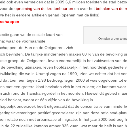
heid ook even vermelden dat in 2009 6,6 miljoen toeristen de stad bez
 voor de
opruiming van de krottenbuurten
en over het
behalen van de mi
e het in eerdere artikelen gehad (openen met de links).
schappen
sectie gaan we de sociale kaart van
Om plan groter te m
 na: waar de voornaamste
chappen -de Han en de Oeigoeren- zich
sch bevinden. De talrijke minderheden maken 60 % van de bevolking uit
jkste groep -de Oeigoeren- leven voornamelijk in het zuidwesten van d
de bevolking uitmaken, leven hoofdzakelijk in het noordelijk gedeelte 
ntwikkeling die we in Urumqi zagen na 1990, zien we echter dat het vers
nd dat toen één tegen 1,98 bedroeg, tegen 2000 al was opgelopen tot e
ns met een grotere kloof bevinden zich in het zuiden; de kantons waar 
 zich rond de Tianshan-gordel in het noorden. Hoewel dit gebied maa
ied beslaat, woont er één vijfde van de bevolking in.
appelijk onderzoek heeft uitgemaakt dat de concentratie van minderh
eringsinvesteringen positief gecorreleerd zijn aan deze ratio stad-platt
een relatie noch met urbanisatie of migratie. In het jaar 2000 bedroeg h
in de 22 zuidelijke kantons amper 935 yuan, wat maar de helft is van he