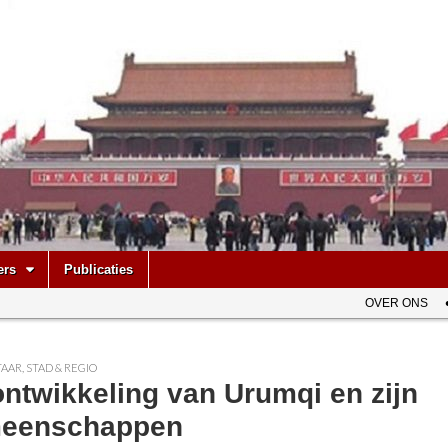
be
ers
Publicaties
OVER ONS
AAR
,
STAD & REGIO
ntwikkeling van Urumqi en zijn
eenschappen