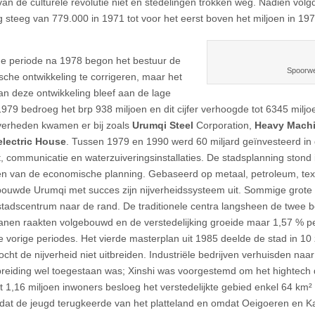
van de culturele revolutie niet en stedelingen trokken weg. Nadien vol
g steeg van 779.000 in 1971 tot voor het eerst boven het miljoen in 197
de periode na 1978 begon het bestuur de
Spoorwe
che ontwikkeling te corrigeren, maar het
an deze ontwikkeling bleef aan de lage
 1979 bedroeg het brp 938 miljoen en dit cijfer verhoogde tot 6345 miljo
jverheden kwamen er bij zoals
Urumqi Steel
Corporation,
Heavy Machi
lectric House
. Tussen 1979 en 1990 werd 60 miljard geïnvesteerd i
t, communicatie en waterzuiveringsinstallaties. De stadsplanning stond 
en van de economische planning. Gebaseerd op metaal, petroleum, text
ouwde Urumqi met succes zijn nijverheidssysteem uit. Sommige grote 
stadscentrum naar de rand. De traditionele centra langsheen de twee be
anen raakten volgebouwd en de verstedelijking groeide maar 1,57 % pe
de vorige periodes. Het vierde masterplan uit 1985 deelde de stad in 10
cht de nijverheid niet uitbreiden. Industriële bedrijven verhuisden n
breiding wel toegestaan was; Xinshi was voorgestemd om het hightech di
 1,16 miljoen inwoners besloeg het verstedelijkte gebied enkel 64 km² 
at de jeugd terugkeerde van het platteland en omdat Oeigoeren en Ka