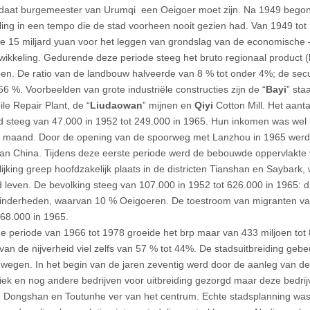
daat burgemeester van Urumqi een Oeigoer moet zijn. Na 1949 begon 
ling in een tempo die de stad voorheen nooit gezien had. Van 1949 tot
 15 miljard yuan voor het leggen van grondslag van de economische 
wikkeling. Gedurende deze periode steeg het bruto regionaal product (
oen. De ratio van de landbouw halveerde van 8 % tot onder 4%; de sec
56 %. Voorbeelden van grote industriële constructies zijn de “
Bayi
” sta
le Repair Plant, de “
Liudaowan
” mijnen en
Qiyi
Cotton Mill. Het aanta
id steeg van 47.000 in 1952 tot 249.000 in 1965. Hun inkomen was wel 
 maand. Door de opening van de spoorweg met Lanzhou in 1965 werd
van China. Tijdens deze eerste periode werd de bebouwde oppervlakte v
lijking greep hoofdzakelijk plaats in de districten Tianshan en Saybark
d leven. De bevolking steeg van 107.000 in 1952 tot 626.000 in 1965: 
inderheden, waarvan 10 % Oeigoeren. De toestroom van migranten var
 68.000 in 1965.
de periode van 1966 tot 1978 groeide het brp maar van 433 miljoen tot 
van de nijverheid viel zelfs van 57 % tot 44%. De stadsuitbreiding geb
 wegen. In het begin van de jaren zeventig werd door de aanleg van d
riek en nog andere bedrijven voor uitbreiding gezorgd maar deze bedr
en Dongshan en Toutunhe ver van het centrum. Echte stadsplanning wa