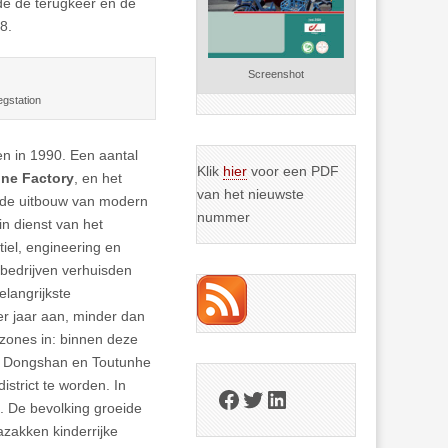
gde de terugkeer en de
8.
Screenshot
gstation
en in 1990. Een aantal
Klik
hier
voor een PDF
ne Factory
, en het
van het nieuwste
n de uitbouw van modern
nummer
in dienst van het
iel, engineering en
bedrijven verhuisden
langrijkste
r jaar aan, minder dan
 zones in: binnen deze
aar Dongshan en Toutunhe
strict te worden. In
Facebook
Twitter
LinkedIn
. De bevolking groeide
zakken kinderrijke