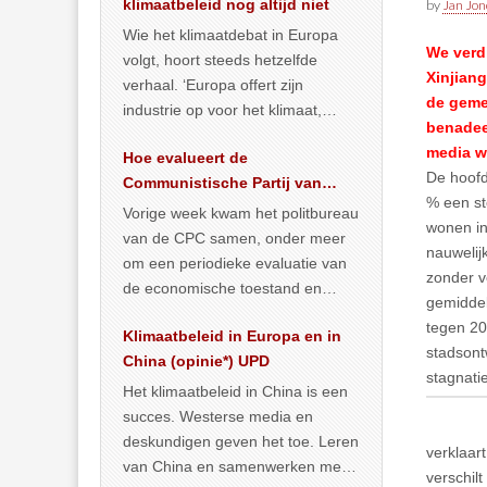
klimaatbeleid nog altijd niet
by
Jan Jon
Wie het klimaatdebat in Europa
We verd
volgt, hoort steeds hetzelfde
Xinjian
verhaal. ‘Europa offert zijn
de geme
industrie op voor het klimaat,
benadee
terwijl China onder het mom van
media wi
Hoe evalueert de
vergroening
… >> lees meer
De hoofd
Communistische Partij van
% een st
China de economische
Vorige week kwam het politbureau
wonen in
situatie?
van de CPC samen, onder meer
nauwelij
om een periodieke evaluatie van
zonder v
de economische toestand en
gemiddel
politiek te maken. We
tegen 20
Klimaatbeleid in Europa en in
publiceerden
… >> lees meer
stadsont
China (opinie*) UPD
stagnatie
Het klimaatbeleid in China is een
succes. Westerse media en
deskundigen geven het toe. Leren
verklaar
van China en samenwerken met
verschil