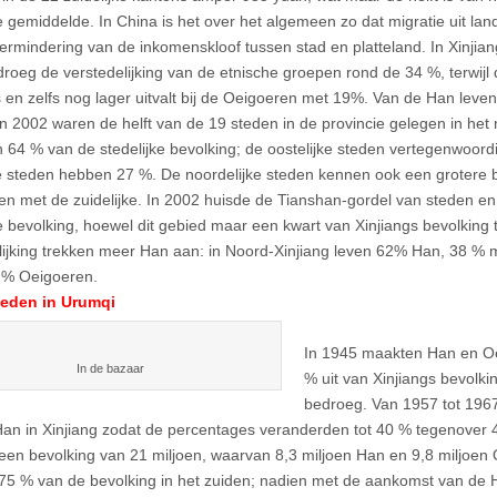
e gemiddelde. In China is het over het algemeen zo dat migratie uit la
vermindering van de inkomenskloof tussen stad en platteland. In Xinjiang
roeg de verstedelijking van de etnische groepen rond de 34 %, terwijl
en zelfs nog lager uitvalt bij de Oeigoeren met 19%. Van de Han leven
In 2002 waren de helft van de 19 steden in de provincie gelegen in he
 64 % van de stedelijke bevolking; de oostelijke steden vertegenwoor
ke steden hebben 27 %. De noordelijke steden kennen ook een grotere 
en met de zuidelijke. In 2002 huisde de Tianshan-gordel van steden e
ke bevolking, hoewel dit gebied maar een kwart van Xinjiangs bevolking t
lijking trekken meer Han aan: in Noord-Xinjiang leven 62% Han, 38 %
 % Oeigoeren.
eden in Urumqi
In 1945 maakten Han en Oe
In de bazaar
% uit van Xinjiangs bevolki
bedroeg. Van 1957 tot 1967
Han in Xinjiang zodat de percentages veranderden tot 40 % tegenover 
 een bevolking van 21 miljoen, waarvan 8,3 miljoen Han en 9,8 miljoen
5 % van de bevolking in het zuiden; nadien met de aankomst van de 