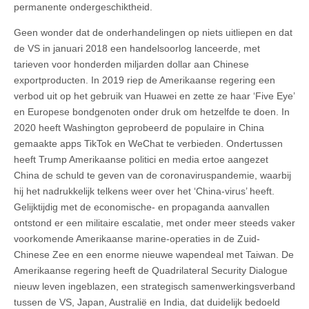
permanente ondergeschiktheid.
Geen wonder dat de onderhandelingen op niets uitliepen en dat
de VS in januari 2018 een handelsoorlog lanceerde, met
tarieven voor honderden miljarden dollar aan Chinese
exportproducten. In 2019 riep de Amerikaanse regering een
verbod uit op het gebruik van Huawei en zette ze haar ‘Five Eye’
en Europese bondgenoten onder druk om hetzelfde te doen. In
2020 heeft Washington geprobeerd de populaire in China
gemaakte apps TikTok en WeChat te verbieden. Ondertussen
heeft Trump Amerikaanse politici en media ertoe aangezet
China de schuld te geven van de coronaviruspandemie, waarbij
hij het nadrukkelijk telkens weer over het ‘China-virus’ heeft.
Gelijktijdig met de economische- en propaganda aanvallen
ontstond er een militaire escalatie, met onder meer steeds vaker
voorkomende Amerikaanse marine-operaties in de Zuid-
Chinese Zee en een enorme nieuwe wapendeal met Taiwan. De
Amerikaanse regering heeft de Quadrilateral Security Dialogue
nieuw leven ingeblazen, een strategisch samenwerkingsverband
tussen de VS, Japan, Australië en India, dat duidelijk bedoeld