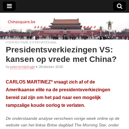
Chinasquare.be
COMMENTAAR
,
INTERNATIONAAL
Presidentsverkiezingen VS:
kansen op vrede met China?
by
externe bijdrage
•
28 oktober 2020
CARLOS MARTINEZ* vraagt zich af of de
Amerikaanse elite na de presidentsverkiezingen
bereid zal zijn om het pad naar een mogelijk
rampzalige koude oorlog te verlaten.
De onderstaande analyse verscheen vorige week online op de
website van het linkse Britse dagblad The Morning Star, onder