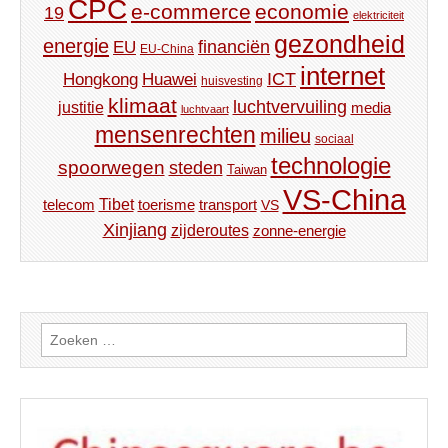
CPC
e-commerce
economie
19
elektriciteit
gezondheid
energie
financiën
EU
EU-China
internet
ICT
Hongkong
Huawei
huisvesting
klimaat
luchtvervuiling
justitie
media
luchtvaart
mensenrechten
milieu
sociaal
technologie
spoorwegen
steden
Taiwan
VS-China
Tibet
toerisme
transport
telecom
VS
Xinjiang
zijderoutes
zonne-energie
Zoeken
naar: