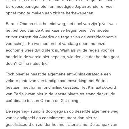
Europese bondgenoten en moedigde Japan zonder er veel
ophef rond te maken aan zich te herbewapenen.
Barack Obama stak het niet weg, het doel van zijn ‘pivot’ was
het behoud van de Amerikaanse hegemonie: ‘We moeten
ervoor zorgen dat Amerika de regels van de wereldeconomie
voorschrijft. En we moeten het vandaag doen, nu onze
economie wereldwijd sterk is. Want als wij de regels voor de
handel in de wereld niet bepalen, wie denk je dat het dan gaat
doen? China natuurlijk.’
Toch bleef er naast de algemene anti-China-strategie een
zekere mate van verstandige samenwerking met Beijing
bestaan, met name rond milieukwesties. Het Klimaatakkoord
van Parijs kwam niet in de laatste plaats tot stand dankzij de
coördinatie tussen Obama en Xi Jinping.
De regering-Trump is doorgegaan op dezelfde algemene weg
van vijandigheid en containment, maar dan niet zo
gesofisticeerd en zonder het multilateralisme. De aanpak van