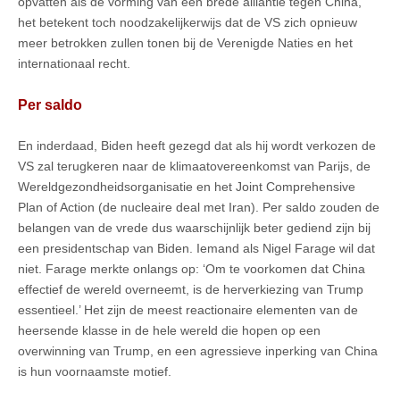
opvatten als de vorming van een brede alliantie tegen China,
het betekent toch noodzakelijkerwijs dat de VS zich opnieuw
meer betrokken zullen tonen bij de Verenigde Naties en het
internationaal recht.
Per saldo
En inderdaad, Biden heeft gezegd dat als hij wordt verkozen de
VS zal terugkeren naar de klimaatovereenkomst van Parijs, de
Wereldgezondheidsorganisatie en het Joint Comprehensive
Plan of Action (de nucleaire deal met Iran). Per saldo zouden de
belangen van de vrede dus waarschijnlijk beter gediend zijn bij
een presidentschap van Biden. Iemand als Nigel Farage wil dat
niet. Farage merkte onlangs op: ‘Om te voorkomen dat China
effectief de wereld overneemt, is de herverkiezing van Trump
essentieel.’ Het zijn de meest reactionaire elementen van de
heersende klasse in de hele wereld die hopen op een
overwinning van Trump, en een agressieve inperking van China
is hun voornaamste motief.