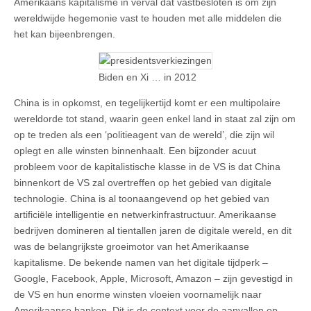
Amerikaans kapitalisme in verval dat vastbesloten is om zijn
wereldwijde hegemonie vast te houden met alle middelen die
het kan bijeenbrengen.
Biden en Xi … in 2012
China is in opkomst, en tegelijkertijd komt er een multipolaire
wereldorde tot stand, waarin geen enkel land in staat zal zijn om
op te treden als een ‘politieagent van de wereld’, die zijn wil
oplegt en alle winsten binnenhaalt. Een bijzonder acuut
probleem voor de kapitalistische klasse in de VS is dat China
binnenkort de VS zal overtreffen op het gebied van digitale
technologie. China is al toonaangevend op het gebied van
artificiële intelligentie en netwerkinfrastructuur. Amerikaanse
bedrijven domineren al tientallen jaren de digitale wereld, en dit
was de belangrijkste groeimotor van het Amerikaanse
kapitalisme. De bekende namen van het digitale tijdperk –
Google, Facebook, Apple, Microsoft, Amazon – zijn gevestigd in
de VS en hun enorme winsten vloeien voornamelijk naar
Amerikaanse banken. Dit is de context voor de aanvallen op