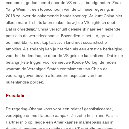
economie, gedomineerd door de VS en zijn bondgenoten. Zoals
Yang Weimin, een topeconoom van de Chinese regering, in
2018 zei over de opkomende handelsoorlog: ‘Je kunt China niet
alleen maar T-shirts laten maken terwijl de VS hightech doet.
Dat is onredelijk.’ China verschuift geleidelijk naar een leidende
positie in de wereldeconomie. Bovendien is het – o, gruwel –
een niet-blank, niet kapitalistisch land met socialistische
ambities. Als zodanig kan je het zien als een ernstige bedreiging
voor het hedendaagse door de VS geleide kapitalisme. Dat is de
belangrijkste trigger voor de nieuwe Koude Oorlog, de reden
waarom de Verenigde Staten containment van China de
voorrang geven boven alle andere aspecten van hun
buitenlandse politiek.
Escalatie
De regering-Obama koos voor een relatief gesofisticeerde,
veelzijdige en multilaterale aanpak. Ze zette het Trans-Pacific
Partnership op, legde een Amerikaanse marinebasis aan in
Australië, versterkte de relatie van de VS met zijn traditionele