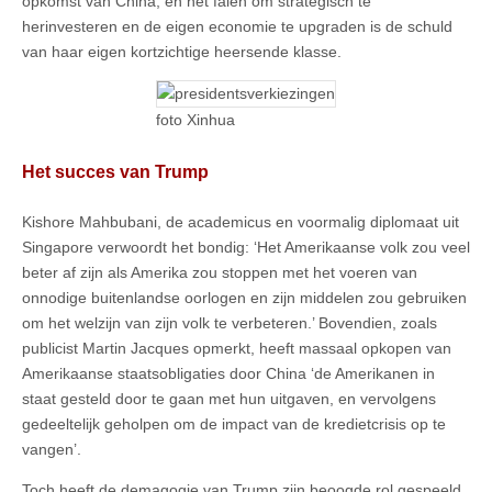
opkomst van China, en het falen om strategisch te
herinvesteren en de eigen economie te upgraden is de schuld
van haar eigen kortzichtige heersende klasse.
foto Xinhua
Het succes van Trump
Kishore Mahbubani, de academicus en voormalig diplomaat uit
Singapore verwoordt het bondig: ‘Het Amerikaanse volk zou veel
beter af zijn als Amerika zou stoppen met het voeren van
onnodige buitenlandse oorlogen en zijn middelen zou gebruiken
om het welzijn van zijn volk te verbeteren.’ Bovendien, zoals
publicist Martin Jacques opmerkt, heeft massaal opkopen van
Amerikaanse staatsobligaties door China ‘de Amerikanen in
staat gesteld door te gaan met hun uitgaven, en vervolgens
gedeeltelijk geholpen om de impact van de kredietcrisis op te
vangen’.
Toch heeft de demagogie van Trump zijn beoogde rol gespeeld.