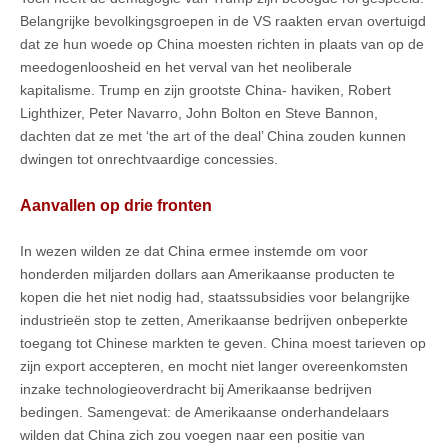
Belangrijke bevolkingsgroepen in de VS raakten ervan overtuigd
dat ze hun woede op China moesten richten in plaats van op de
meedogenloosheid en het verval van het neoliberale
kapitalisme. Trump en zijn grootste China- haviken, Robert
Lighthizer, Peter Navarro, John Bolton en Steve Bannon,
dachten dat ze met ‘the art of the deal’ China zouden kunnen
dwingen tot onrechtvaardige concessies.
Aanvallen op drie fronten
In wezen wilden ze dat China ermee instemde om voor
honderden miljarden dollars aan Amerikaanse producten te
kopen die het niet nodig had, staatssubsidies voor belangrijke
industrieën stop te zetten, Amerikaanse bedrijven onbeperkte
toegang tot Chinese markten te geven. China moest tarieven op
zijn export accepteren, en mocht niet langer overeenkomsten
inzake technologieoverdracht bij Amerikaanse bedrijven
bedingen. Samengevat: de Amerikaanse onderhandelaars
wilden dat China zich zou voegen naar een positie van