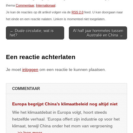
thema
Commentaar
,
Internationaal
.
Je kan de reacties op dit artikel volgen via de
RSS 2.0
feed. U kan doorgaan naar
het einde en een reactie nalaten. Linken is momenteel niet toegelaten.
Post
← Duale circulatie, wat is
Al half jaar hommeles tussen
het?
Australië en China →
navigation
Een reactie achterlaten
Je moet
inloggen
om een reactie te kunnen plaatsen.
COMMENTAAR
Europa begrijpt China’s klimaatbeleid nog altijd niet
Wie het klimaatdebat in Europa volgt, hoort steeds
hetzelfde verhaal. ‘Europa offert zijn industrie op voor het
klimaat, terwijl China onder het mom van vergroening
… >> lees meer