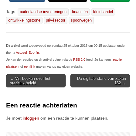
Tags:
buitenlandse investeringen
financiën
kleinhandel
ontwikkelingszone
privésector
spoorwegen
Dit artikel werd toegevoegd op zondag 25 oktober 2015 om 00:15 geplaatst onder
thema
Actueel
,
Eco-fin
.
Je kan de reacties op dit artikel volgen via de
RSS 2.0
feed. Je kan een
reactie
plaatsen
, of
een link
maken vanop uw eigen website.
Post
← Vijf boeken over het
De digitale stand van zaken
stedelijk beleid
182 →
navigation
Een reactie achterlaten
Je moet
inloggen
om een reactie te kunnen plaatsen.