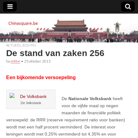
Chinasquare.be
ACTUEEL
,
ECO-FIN
De stand van zaken 256
by
editor
•
25 oktober 2015
Een bijkomende versoepeling
De
Nationale Volksbank
heeft
De Volksbank
voor de vijfde maal op negen
maanden de financiële politiek
versoepeld: de RRR (reserve requirement ratio voor banken)
wordt met een half procent verminderd. De interest voor
leningen wordt met 0,25% verminderd tot 4,35% en voor