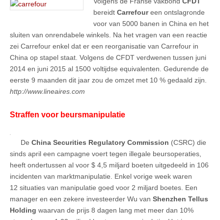
Volgens de Franse vakbond
CFDT
bereidt
Carrefour
een ontslagronde
voor van 5000 banen in China en het
sluiten van onrendabele winkels. Na het vragen van een reactie
zei Carrefour enkel dat er een reorganisatie van Carrefour in
China op stapel staat. Volgens de CFDT verdwenen tussen juni
2014 en juni 2015 al 1500 voltijdse equivalenten. Gedurende de
eerste 9 maanden dit jaar zou de omzet met 10 % gedaald zijn.
http://www.lineaires.com
Straffen voor beursmanipulatie
De
China Securities Regulatory Commission
(CSRC) die
sinds april een campagne voert tegen illegale beursoperaties,
heeft ondertussen al voor $ 4,5 miljard boeten uitgedeeld in 106
incidenten van marktmanipulatie. Enkel vorige week waren
12 situaties van manipulatie goed voor 2 miljard boetes. Een
manager en een zekere investeerder Wu van
Shenzhen Tellus
Holding
waarvan de prijs 8 dagen lang met meer dan 10%