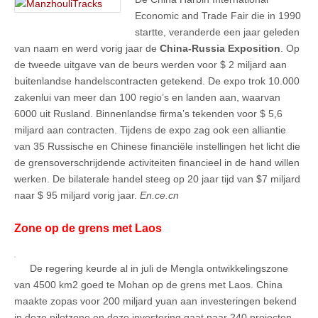
Economic and Trade Fair die in 1990
startte, veranderde een jaar geleden
van naam en werd vorig jaar de
China-Russia Exposition
. Op
de tweede uitgave van de beurs werden voor $ 2 miljard aan
buitenlandse handelscontracten getekend. De expo trok 10.000
zakenlui van meer dan 100 regio’s en landen aan, waarvan
6000 uit Rusland. Binnenlandse firma’s tekenden voor $ 5,6
miljard aan contracten. Tijdens de expo zag ook een alliantie
van 35 Russische en Chinese financiële instellingen het licht die
de grensoverschrijdende activiteiten financieel in de hand willen
werken. De bilaterale handel steeg op 20 jaar tijd van $7 miljard
naar $ 95 miljard vorig jaar.
En.ce.cn
Zone op de grens met Laos
De regering keurde al in juli de Mengla ontwikkelingszone
van 4500 km2 goed te Mohan op de grens met Laos. China
maakte zopas voor 200 miljard yuan aan investeringen bekend
in deze pilotzone en deze investering gaat naar 240 projecten