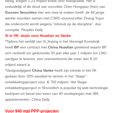
steeg, kregen 1,23 miljard boete voor manipulatie. Het is
onduidelijk of de dood van voorzitter Chen Hongqiao (foto) van
Guosen Securities
hier iets mee te maken heeft: de 49 jarige
werkte voordien samen met CSRC-vicevoorzitter Zhang Yujun
die onderzocht wordt wegens “inbreuk op de discipline”, dus
corruptie.
Peoples Daily
Xi in VK: deals voor Huadian en Vanke
*Tijdens het verblijf van Xi Jinping in het Verenigd Koninkrijk
heeft
BP
een contract met
China Huadian
getekend waarin BP
zich verbindt om gedurende 20 jaar elke jaar 1 miljoen ton LNG-
aardgas te leveren, een overeenkomst die meer dan $ 10
miljard waard is.
*Vastgoedgigant
China Vanke
heeft zijn intrede in het VK
gedaan door 20% aandeel te nemen in het “
Stage
”
ontwikkelingsproject voor
£
750 miljoen. Het Stage-
ontwikkelingsproject in Shoreditch is populair bij web technologie
bedrijven en bevat een toren van 40 verdiepingen met 385
appartementen.
China Daily
Voor 940 mjd PPP-projecten