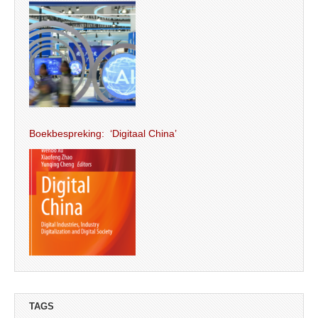
Boekbespreking: ‘Digitaal China’
TAGS