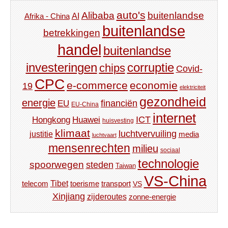
auto's
Alibaba
buitenlandse
AI
Afrika - China
buitenlandse
betrekkingen
handel
buitenlandse
investeringen
corruptie
chips
Covid-
CPC
e-commerce
economie
19
elektriciteit
gezondheid
energie
financiën
EU
EU-China
internet
ICT
Hongkong
Huawei
huisvesting
klimaat
luchtvervuiling
justitie
media
luchtvaart
mensenrechten
milieu
sociaal
technologie
spoorwegen
steden
Taiwan
VS-China
Tibet
toerisme
transport
telecom
VS
Xinjiang
zijderoutes
zonne-energie