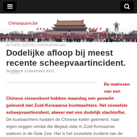
Chinasquare.be
ACTUEEL
,
ECO-FIN
,
INTERNATIONAAL
Dodelijke afloop bij meest
recente scheepvaartincident.
by
editor
•
12 december 2011
De matrozen
van een
Chinese vissersboot hebben maandag een gevecht
geleverd met Zuid-Koreaanse kustwachters. Het zoveelste
scheepvaartincident, alweer met een dodelijk slachtoffer.
De kustwachters hadden de Chinese kotter geënterd, naar
eigen zeggen omdat die illegaal viste in Zuid-Koreaanse
wateren in de Gele Zee. Het is het zoveelste incident van de