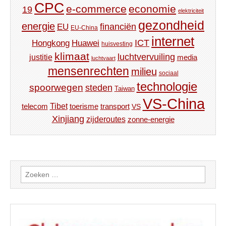
CPC
e-commerce
economie
19
elektriciteit
gezondheid
energie
financiën
EU
EU-China
internet
ICT
Hongkong
Huawei
huisvesting
klimaat
luchtvervuiling
justitie
media
luchtvaart
mensenrechten
milieu
sociaal
technologie
spoorwegen
steden
Taiwan
VS-China
Tibet
toerisme
transport
telecom
VS
Xinjiang
zijderoutes
zonne-energie
Zoeken
naar: