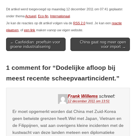
Dit artikel werd toegevoegd op maandag 12 december 2011 om 07:41 geplaatst
onder thema
Actueel
,
Eco-fin
,
Internationaal
.
Je kan de reacties op dit artikel volgen via de
RSS 2.0
feed. Je kan een
reactie
plaatsen
, of
een link
maken vanop uw eigen website.
Post
← Caofeidian: proeftuin voor
China gaat nog meer open
groene industrialisering
voor import →
navigation
1 comment for “
Dodelijke afloop bij
meest recente scheepvaartincident.
”
Frank Willems
schreef:
12 december 2011 om 13:51
Er moet opgemerkt worden dat China met Zuid-Korea
geen betwiste grenzen heeft.Wel met Japan, Vietnam en
de Filippijnen, wat aan overigens kleine incidenten met de
kustwacht van deze landen meteen een diplomatieke