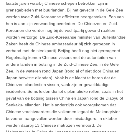
laatste jaren waarbij Chinese schepen betrokken zijn in
grensgebieden met buurlanden. Bij het gevecht in de Gele Zee
werden twee Zuid-Koreaanse officieren neergestoken. Een van
hen is aan zijn verwonding overleden. De Chinezen en Zuid-
Koreanen die verder nog bij de vechtpartij gewond raakten
worden verzorgd. De Zuid-Koreaanse minister van Buitenlandse
Zaken heeft de Chinese ambassadeur bij zich geroepen in
verband met de steekpartij. Beijing heeft nog niet gereageerd.
Regelmatig komen Chinese vissers met de autoriteiten van
andere landen in botsing in de Zuid-Chinese Zee, in de Gele
Zee, in de wateren rond Japan (rond al of niet door China en
Japan betwiste eilanden). Vaak is de klacht te horen dat de
Chinezen clandestien vissen, vaak zijn er gewelddadige
incidenten. Soms leiden die tot diplomatieke rellen, zoals in het
geval van de botsing tussen China en Japan rond de Diaoyu of
Senkaku- eilanden. Het is anderzijds ook voorgekomen dat
Chinese vrachtvaarders die volkomen legaal de Mekongrivier
bevoeren aangevallen werden door misdadigers. In oktober
werden daarbij 13 Chinese matrozen vermoord. De
Mekongrivier, in China de Lancang genoemd, stroomt door