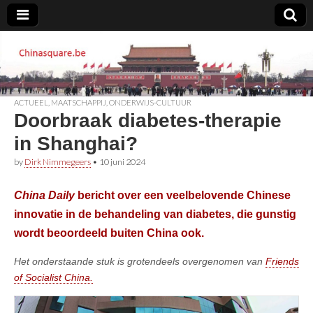
Chinasquare.be
ACTUEEL
,
MAATSCHAPPIJ
,
ONDERWIJS-CULTUUR
Doorbraak diabetes-therapie
in Shanghai?
by
Dirk Nimmegeers
•
10 juni 2024
China Daily
bericht over een veelbelovende Chinese
innovatie in de behandeling van diabetes, die gunstig
wordt beoordeeld buiten China ook.
Het onderstaande stuk is grotendeels overgenomen van
Friends
of Socialist China.