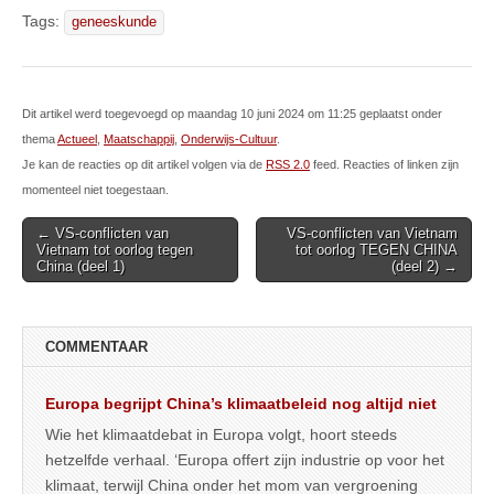
Tags:
geneeskunde
Dit artikel werd toegevoegd op maandag 10 juni 2024 om 11:25 geplaatst onder
thema
Actueel
,
Maatschappij
,
Onderwijs-Cultuur
.
Je kan de reacties op dit artikel volgen via de
RSS 2.0
feed. Reacties of linken zijn
momenteel niet toegestaan.
Post
← VS-conflicten van
VS-conflicten van Vietnam
Vietnam tot oorlog tegen
tot oorlog TEGEN CHINA
navigation
China (deel 1)
(deel 2) →
COMMENTAAR
Europa begrijpt China’s klimaatbeleid nog altijd niet
Wie het klimaatdebat in Europa volgt, hoort steeds
hetzelfde verhaal. ‘Europa offert zijn industrie op voor het
klimaat, terwijl China onder het mom van vergroening