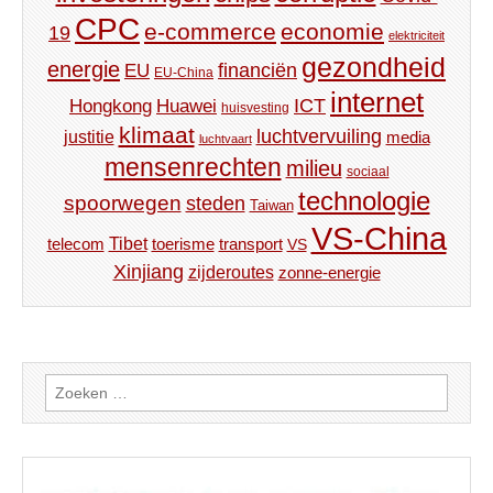
CPC
e-commerce
economie
19
elektriciteit
gezondheid
energie
financiën
EU
EU-China
internet
ICT
Hongkong
Huawei
huisvesting
klimaat
luchtvervuiling
justitie
media
luchtvaart
mensenrechten
milieu
sociaal
technologie
spoorwegen
steden
Taiwan
VS-China
Tibet
toerisme
transport
telecom
VS
Xinjiang
zijderoutes
zonne-energie
Zoeken
naar: