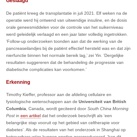
Geslaagd
De patiënt kreeg de transplantatie in juli 2021. Elf weken na de
operatie werd hij ontwend van uitwendige insuline, en de dosis
orale geneesmiddelen voor de controle van het suikerniveau
werd geleidelijk verlaagd en een jaar later volledig ingetrokken.
‘Follow-up onderzoeken toonden aan dat de werking van de
pancreaseilandjes bij de patiënt effectief hersteld was en dat zijn
nierfunctie binnen het normale bereik lag,’ zei Yin. ‘Dergelijke
resultaten suggereren dat de behandeling de progressie van
diabetische complicaties kan voorkomen.’
Erkenning
Timothy Kieffer, professor aan de afdeling cellulaire en
fysiologische wetenschappen aan de
Universiteit van British
Columbia
, Canada, wordt geciteerd door
South China Morning
Post
in
een artikel
dat het onderzoek beschrijft als ‘een
belangrijke stap vooruit op het gebied van celtherapie voor
diabetes’. Als de resultaten van het onderzoek in Shanghai op
betrouwbare wijze kunnen worden gereproduceerd, ‘kan dit