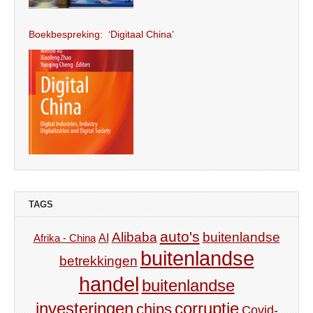
Boekbespreking: ‘Digitaal China’
TAGS
auto's
Alibaba
buitenlandse
AI
Afrika - China
buitenlandse
betrekkingen
handel
buitenlandse
investeringen
corruptie
chips
Covid-