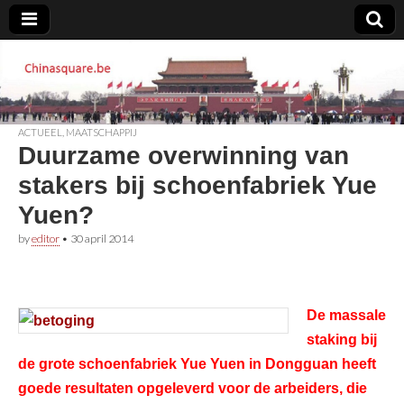
Chinasquare.be
ACTUEEL
,
MAATSCHAPPIJ
Duurzame overwinning van
stakers bij schoenfabriek Yue
Yuen?
by
editor
•
30 april 2014
De massale
staking bij
de grote schoenfabriek Yue Yuen in Dongguan heeft
goede resultaten opgeleverd voor de arbeiders, die