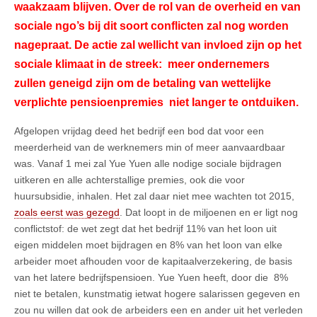
waakzaam blijven. Over de rol van de overheid en van
sociale ngo’s bij dit soort conflicten zal nog worden
nagepraat. De actie zal wellicht van invloed zijn op het
sociale klimaat in de streek: meer ondernemers
zullen geneigd zijn om de betaling van wettelijke
verplichte pensioenpremies niet langer te ontduiken.
Afgelopen vrijdag deed het bedrijf een bod dat voor een
meerderheid van de werknemers min of meer aanvaardbaar
was. Vanaf 1 mei zal Yue Yuen alle nodige sociale bijdragen
uitkeren en alle achterstallige premies, ook die voor
huursubsidie, inhalen. Het zal daar niet mee wachten tot 2015,
zoals eerst was gezegd
. Dat loopt in de miljoenen en er ligt nog
conflictstof: de wet zegt dat het bedrijf 11% van het loon uit
eigen middelen moet bijdragen en 8% van het loon van elke
arbeider moet afhouden voor de kapitaalverzekering, de basis
van het latere bedrijfspensioen. Yue Yuen heeft, door die
8%
niet te betalen, kunstmatig ietwat hogere salarissen gegeven en
zou nu willen dat ook de arbeiders een en ander uit het verleden