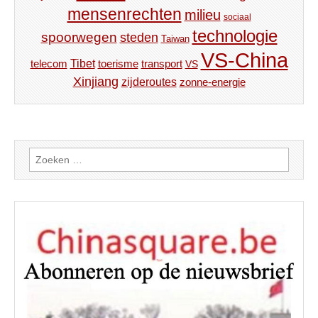
mensenrechten
milieu
sociaal
technologie
spoorwegen
steden
Taiwan
VS-China
Tibet
toerisme
transport
telecom
VS
Xinjiang
zijderoutes
zonne-energie
Zoeken
naar: