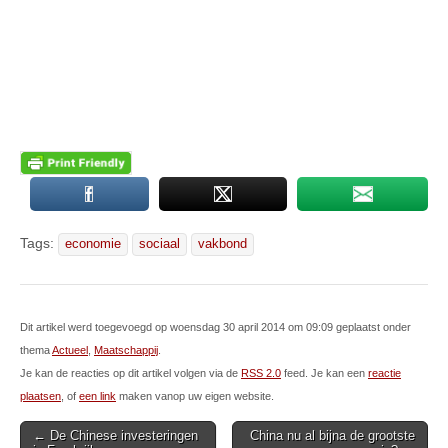
Tags:
economie
sociaal
vakbond
Dit artikel werd toegevoegd op woensdag 30 april 2014 om 09:09 geplaatst onder
thema
Actueel
,
Maatschappij
.
Je kan de reacties op dit artikel volgen via de
RSS 2.0
feed. Je kan een
reactie
plaatsen
, of
een link
maken vanop uw eigen website.
Post
← De Chinese investeringen
China nu al bijna de grootste