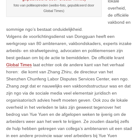
lokale
foto van politieoptreden (weibo-foto, gepubliceerd door
overheid,
Global Times)
de officiële
vakbond en
sommige ngo’s bestaat onduidelijkheid.
Volgens de voorlichtingsdienst van Dongguan heeft een
werkgroep van 80 ambtenaren, vakbondskaders, experts inzake
arbeids- en strafwetgeving, advocaten en politiemensen zijn
best gedaan om bij de actie te bemiddelen. De officiële krant
Global Times
laat echter ook de andere kant van het verhaal
horen:
die komt van
Zhang Zhiru, de directeur van het
Shenzhen Chunfeng Labor Disputes Services Center, een ngo.
Zhang zegt dat er nauwelijks een vakbondsstructuur was en dat
zijn ngo via de sociale media veel elementair juridisch en
organisatorisch advies heeft moeten geven. Ook zou de lokale
overheid in het verleden te laks zijn geweest tegenover het
bedrog van Yue Yuen en de afgelopen weken te ijverig om de
arbeiders weer aan het werk te krijgen. Ze zouden daarbij zelfs
de hulp hebben gekregen van collega’s ambtenaren uit een stad
in een andere provincie waar veel arbeiders bij Yue Yuen