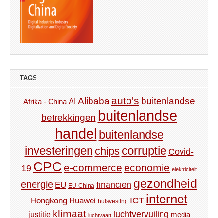
TAGS
auto's
Alibaba
buitenlandse
AI
Afrika - China
buitenlandse
betrekkingen
handel
buitenlandse
investeringen
corruptie
chips
Covid-
CPC
e-commerce
economie
19
elektriciteit
gezondheid
energie
financiën
EU
EU-China
internet
ICT
Hongkong
Huawei
huisvesting
klimaat
luchtvervuiling
justitie
media
luchtvaart