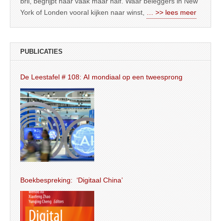
bril, begrijpt haar vaak maar half. Waar beleggers in New
York of Londen vooral kijken naar winst,
… >> lees meer
PUBLICATIES
De Leestafel # 108: AI mondiaal op een tweesprong
Boekbespreking: ‘Digitaal China’