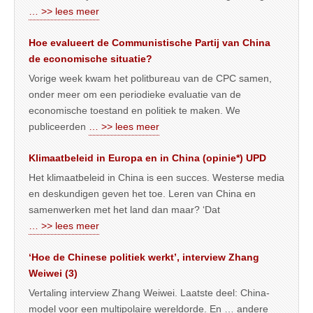
… >> lees meer
Hoe evalueert de Communistische Partij van China
de economische situatie?
Vorige week kwam het politbureau van de CPC samen,
onder meer om een periodieke evaluatie van de
economische toestand en politiek te maken. We
publiceerden
… >> lees meer
Klimaatbeleid in Europa en in China (opinie*) UPD
Het klimaatbeleid in China is een succes. Westerse media
en deskundigen geven het toe. Leren van China en
samenwerken met het land dan maar? ‘Dat
… >> lees meer
‘Hoe de Chinese politiek werkt’, interview Zhang
Weiwei (3)
Vertaling interview Zhang Weiwei. Laatste deel: China-
model voor een multipolaire wereldorde. En … andere