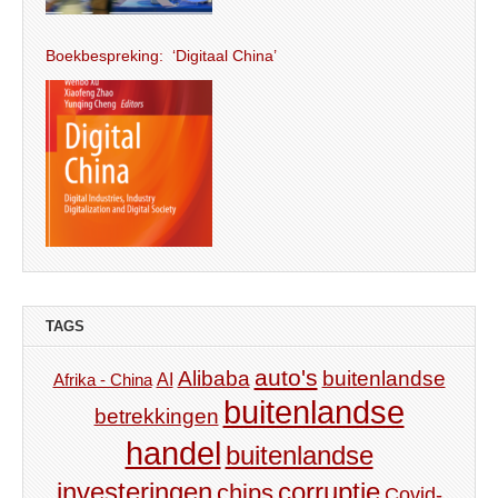
Boekbespreking: ‘Digitaal China’
TAGS
auto's
Alibaba
buitenlandse
AI
Afrika - China
buitenlandse
betrekkingen
handel
buitenlandse
investeringen
corruptie
chips
Covid-