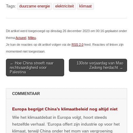
Tags:
duurzame energie
elektriciteit
klimaat
Dit artikel werd toegevoegd op dinsdag 26 december 2023 om 00:16 geplaatst onder
thema
Actueel
,
Milieu
.
Je kan de reacties op dit artikel volgen via de
RSS 2.0
feed. Reacties of linken zijn
momenteel niet toegestaan.
Post
← Hoe China streeft naar
130ste verjaardag van Mao
rechtvaardigheid voor
Zedong herdacht →
navigation
Palestina
COMMENTAAR
Europa begrijpt China’s klimaatbeleid nog altijd niet
Wie het klimaatdebat in Europa volgt, hoort steeds
hetzelfde verhaal. ‘Europa offert zijn industrie op voor het
klimaat, terwijl China onder het mom van vergroening