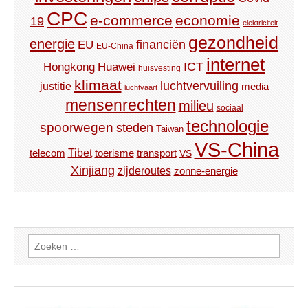
CPC
e-commerce
economie
19
elektriciteit
gezondheid
energie
financiën
EU
EU-China
internet
ICT
Hongkong
Huawei
huisvesting
klimaat
luchtvervuiling
justitie
media
luchtvaart
mensenrechten
milieu
sociaal
technologie
spoorwegen
steden
Taiwan
VS-China
Tibet
toerisme
transport
telecom
VS
Xinjiang
zijderoutes
zonne-energie
Zoeken
naar: