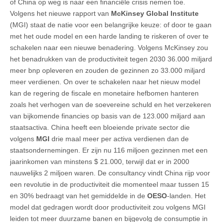
of China op weg is naar een financiële crisis nemen toe.
Volgens het nieuwe rapport van
McKinsey Global Institute
(MGI) staat de natie voor een belangrijke keuze: of door te gaan
met het oude model en een harde landing te riskeren of over te
schakelen naar een nieuwe benadering. Volgens McKinsey zou
het benadrukken van de productiviteit tegen 2030 36.000 miljard
meer bnp opleveren en zouden de gezinnen zo 33.000 miljard
meer verdienen. On over te schakelen naar het nieuw model
kan de regering de fiscale en monetaire hefbomen hanteren
zoals het verhogen van de soevereine schuld en het verzekeren
van bijkomende financies op basis van de 123.000 miljard aan
staatsactiva. China heeft een bloeiende private sector die
volgens
MGI
drie maal meer per activa verdienen dan de
staatsondernemingen. Er zijn nu 116 miljoen gezinnen met een
jaarinkomen van minstens $ 21.000, terwijl dat er in 2000
nauwelijks 2 miljoen waren. De consultancy vindt China rijp voor
een revolutie in de productiviteit die momenteel maar tussen 15
en 30% bedraagt van het gemiddelde in de
OESO
-landen. Het
model dat gedragen wordt door productiviteit zou volgens MGI
leiden tot meer duurzame banen en bijgevolg de consumptie in