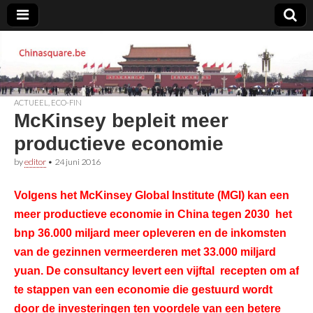
Chinasquare.be
ACTUEEL
,
ECO-FIN
McKinsey bepleit meer
productieve economie
by
editor
•
24 juni 2016
Volgens het McKinsey Global Institute (MGI) kan een
meer productieve economie in China tegen 2030 het
bnp 36.000 miljard meer opleveren en de inkomsten
van de gezinnen vermeerderen met 33.000 miljard
yuan. De consultancy levert een vijftal recepten om af
te stappen van een economie die gestuurd wordt
door de investeringen ten voordele van een betere