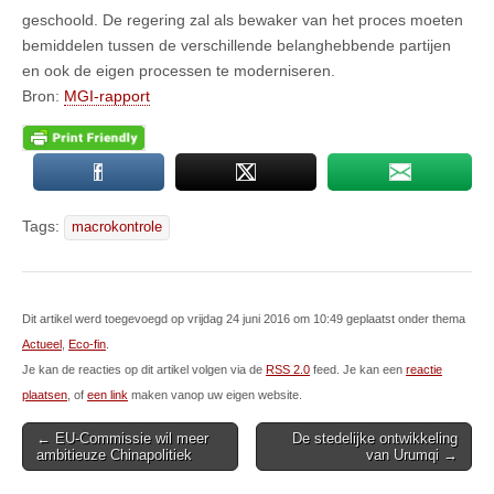
geschoold. De regering zal als bewaker van het proces moeten
bemiddelen tussen de verschillende belanghebbende partijen
en ook de eigen processen te moderniseren.
Bron:
MGI-rapport
Tags:
macrokontrole
Dit artikel werd toegevoegd op vrijdag 24 juni 2016 om 10:49 geplaatst onder thema
Actueel
,
Eco-fin
.
Je kan de reacties op dit artikel volgen via de
RSS 2.0
feed. Je kan een
reactie
plaatsen
, of
een link
maken vanop uw eigen website.
Post
← EU-Commissie wil meer
De stedelijke ontwikkeling
ambitieuze Chinapolitiek
van Urumqi →
navigation