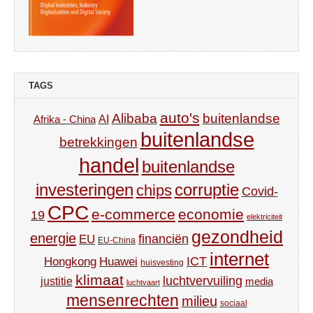
TAGS
auto's
Alibaba
buitenlandse
AI
Afrika - China
buitenlandse
betrekkingen
handel
buitenlandse
investeringen
corruptie
chips
Covid-
CPC
e-commerce
economie
19
elektriciteit
gezondheid
energie
financiën
EU
EU-China
internet
ICT
Hongkong
Huawei
huisvesting
klimaat
luchtvervuiling
justitie
media
luchtvaart
mensenrechten
milieu
sociaal