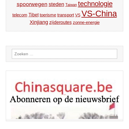
technologie
spoorwegen
steden
Taiwan
VS-China
Tibet
toerisme
transport
telecom
VS
Xinjiang
zijderoutes
zonne-energie
Zoeken
naar: