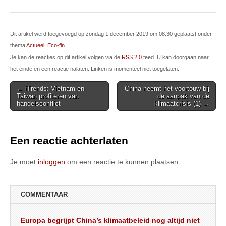
Dit artikel werd toegevoegd op zondag 1 december 2019 om 08:30 geplaatst onder
thema
Actueel
,
Eco-fin
.
Je kan de reacties op dit artikel volgen via de
RSS 2.0
feed. U kan doorgaan naar
het einde en een reactie nalaten. Linken is momenteel niet toegelaten.
Post
← iTrends: Vietnam en
China neemt het voortouw bij
Taiwan profiteren van
de aanpak van de
navigation
handelsconflict
klimaatcrisis (1) →
Een reactie achterlaten
Je moet
inloggen
om een reactie te kunnen plaatsen.
COMMENTAAR
Europa begrijpt China’s klimaatbeleid nog altijd niet