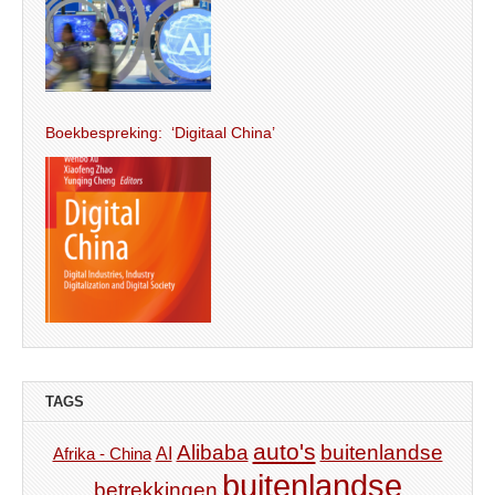
Boekbespreking: ‘Digitaal China’
TAGS
auto's
Alibaba
buitenlandse
AI
Afrika - China
buitenlandse
betrekkingen