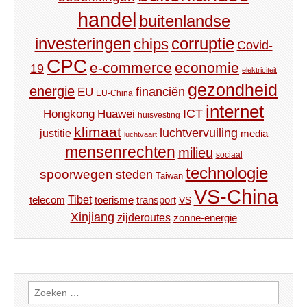
handel
buitenlandse
investeringen
corruptie
chips
Covid-
CPC
e-commerce
economie
19
elektriciteit
gezondheid
energie
financiën
EU
EU-China
internet
ICT
Hongkong
Huawei
huisvesting
klimaat
luchtvervuiling
justitie
media
luchtvaart
mensenrechten
milieu
sociaal
technologie
spoorwegen
steden
Taiwan
VS-China
Tibet
toerisme
transport
telecom
VS
Xinjiang
zijderoutes
zonne-energie
Zoeken
naar: