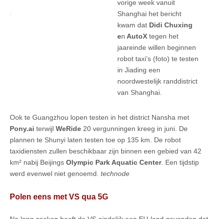
vorige week vanuit
Shanghai het bericht
kwam dat
Didi Chuxing
e
n
AutoX
tegen het
jaareinde willen beginnen
robot taxi’s (foto) te testen
in Jiading een
noordwestelijk randdistrict
van Shanghai.
Ook te Guangzhou lopen testen in het district Nansha met
Pony.ai
terwijl
WeRide
20 vergunningen kreeg in juni. De
plannen te Shunyi laten testen toe op 135 km. De robot
taxidiensten zullen beschikbaar zijn binnen een gebied van 42
km² nabij Beijings
Olympic Park Aquatic Center
. Een tijdstip
werd evenwel niet genoemd.
technode
Polen eens met VS qua 5G
Na lang zoeken heeft de VS eindelijk een EU-land gevonden dat