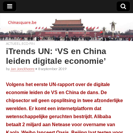
Chinasquare.be
ACTUEEL
,
ECO-FIN
iTrends UN: ‘VS en China
leiden digitale economie’
by
Jan Jonckheere
•
8 september 2019
Volgens het eerste UN-rapport over de digitale
economie leiden de VS en China de dans. De
chipsector wil geen opsplitsing in twee afzonderlijke
werelden. Er komt een internetplatform dat
wetenschappelijke geruchten bestrijdt. Alibaba
betaalt 2 miljard aan Netease voor overname van
Kaola. Weibo lanceert Oasis. Beijing laat testen voor