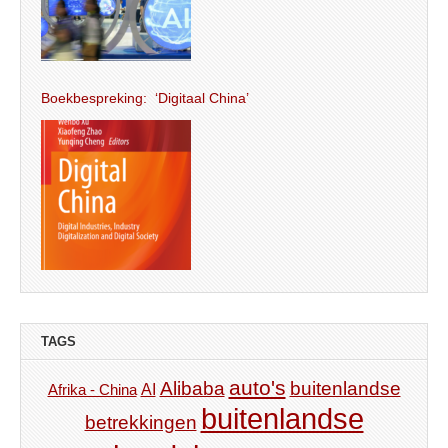
Boekbespreking: ‘Digitaal China’
TAGS
auto's
Alibaba
buitenlandse
AI
Afrika - China
buitenlandse
betrekkingen