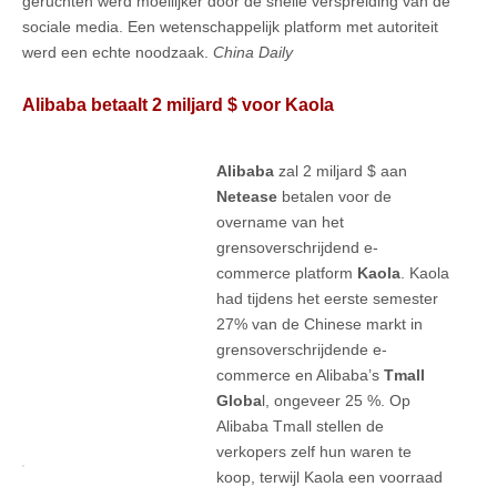
geruchten werd moeilijker door de snelle verspreiding van de
sociale media. Een wetenschappelijk platform met autoriteit
werd een echte noodzaak.
China Daily
Alibaba betaalt 2 miljard $ voor Kaola
Alibaba
zal 2 miljard $ aan
Netease
betalen voor de
overname van het
grensoverschrijdend e-
commerce platform
Kaola
. Kaola
had tijdens het eerste semester
27% van de Chinese markt in
grensoverschrijdende e-
commerce en Alibaba’s
Tmall
Globa
l, ongeveer 25 %. Op
Alibaba Tmall stellen de
verkopers zelf hun waren te
koop, terwijl Kaola een voorraad