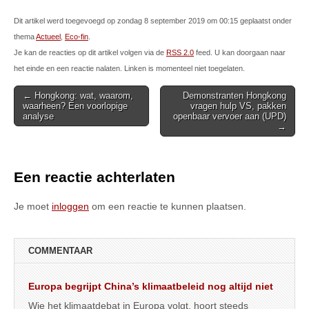
Dit artikel werd toegevoegd op zondag 8 september 2019 om 00:15 geplaatst onder
thema
Actueel
,
Eco-fin
.
Je kan de reacties op dit artikel volgen via de
RSS 2.0
feed. U kan doorgaan naar
het einde en een reactie nalaten. Linken is momenteel niet toegelaten.
Post
← Hongkong: wat, waarom,
Demonstranten Hongkong
waarheen? Een voorlopige
vragen hulp VS, pakken
navigation
analyse
openbaar vervoer aan (UPD)
→
Een reactie achterlaten
Je moet
inloggen
om een reactie te kunnen plaatsen.
COMMENTAAR
Europa begrijpt China’s klimaatbeleid nog altijd niet
Wie het klimaatdebat in Europa volgt, hoort steeds