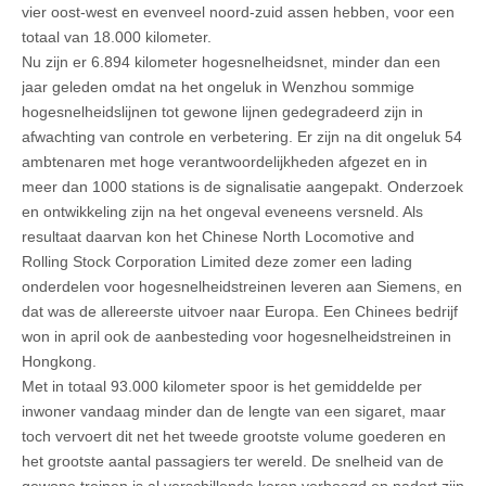
vier oost-west en evenveel noord-zuid assen hebben, voor een
totaal van 18.000 kilometer.
Nu zijn er 6.894 kilometer hogesnelheidsnet, minder dan een
jaar geleden omdat na het ongeluk in Wenzhou sommige
hogesnelheidslijnen tot gewone lijnen gedegradeerd zijn in
afwachting van controle en verbetering. Er zijn na dit ongeluk 54
ambtenaren met hoge verantwoordelijkheden afgezet en in
meer dan 1000 stations is de signalisatie aangepakt. Onderzoek
en ontwikkeling zijn na het ongeval eveneens versneld. Als
resultaat daarvan kon het Chinese North Locomotive and
Rolling Stock Corporation Limited deze zomer een lading
onderdelen voor hogesnelheidstreinen leveren aan Siemens, en
dat was de allereerste uitvoer naar Europa. Een Chinees bedrijf
won in april ook de aanbesteding voor hogesnelheidstreinen in
Hongkong.
Met in totaal 93.000 kilometer spoor is het gemiddelde per
inwoner vandaag minder dan de lengte van een sigaret, maar
toch vervoert dit net het tweede grootste volume goederen en
het grootste aantal passagiers ter wereld. De snelheid van de
gewone treinen is al verschillende keren verhoogd en nadert zijn