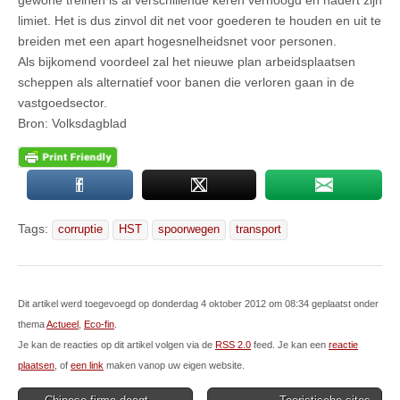
limiet. Het is dus zinvol dit net voor goederen te houden en uit te
breiden met een apart hogesnelheidsnet voor personen.
Als bijkomend voordeel zal het nieuwe plan arbeidsplaatsen
scheppen als alternatief voor banen die verloren gaan in de
vastgoedsector.
Bron: Volksdagblad
Tags:
corruptie
HST
spoorwegen
transport
Dit artikel werd toegevoegd op donderdag 4 oktober 2012 om 08:34 geplaatst onder
thema
Actueel
,
Eco-fin
.
Je kan de reacties op dit artikel volgen via de
RSS 2.0
feed. Je kan een
reactie
plaatsen
, of
een link
maken vanop uw eigen website.
Post