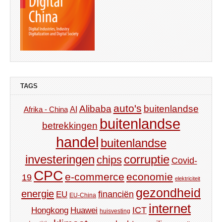
TAGS
auto's
Alibaba
buitenlandse
AI
Afrika - China
buitenlandse
betrekkingen
handel
buitenlandse
investeringen
corruptie
chips
Covid-
CPC
e-commerce
economie
19
elektriciteit
gezondheid
energie
financiën
EU
EU-China
internet
ICT
Hongkong
Huawei
huisvesting