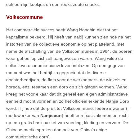
ook een lijn koekjes en een reeks zoute snacks.
Volkscommune
Het commerciële succes heeft Wang Hongbin niet tot het
kapitalisme bekeerd. Hij heeft van nabij kunnen zien hoe na het
instorten van de collectieve economie op het platteland, met
name de afschaffing van de Volkscommunes in 1984, de boeren
weer geheel op zichzelf aangewezen waren. Wang wilde de
collectieve economie nieuw leven inblazen. Op een gegeven
moment was het bedrijf zo gegroeid dat de diverse
dochterbedrijven, de flats voor de werknemers, de winkels en
horeca, enz. tesamen een dorp op zich gingen vormen. Wang
kreeg het voor elkaar dat dit geheel een eigen administratieve
eenheid mocht vormen en zo het officieel erkende Nanjie Dorp
werd. Hij riep dat dorp uit tot Volkscommune. Iedere inwoner (=
medewerker van
Nanjiecun
) heeft een basisinkomen en recht
op een gratis basispakket van voeding, kleding en vervoer. De
Chinese media spreken dan ook van ‘China’s enige
communistische dorp’.