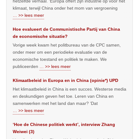
hetzelfde verhaal. ‘Europa offert zijn industrie op voor het
klimaat, terwijl China onder het mom van vergroening
… >> lees meer
Hoe evalueert de Communistische Partij van China
de economische situatie?
Vorige week kwam het politbureau van de CPC samen,
onder meer om een periodieke evaluatie van de
economische toestand en politiek te maken. We
publiceerden
… >> lees meer
Klimaatbeleid in Europa en in China (opinie*) UPD
Het klimaatbeleid in China is een succes. Westerse media
en deskundigen geven het toe. Leren van China en
samenwerken met het land dan maar? ‘Dat
… >> lees meer
‘Hoe de Chinese politiek werkt’, interview Zhang
Weiwei (3)