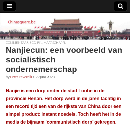
Chinasquare.be
COMMENTAAR
,
ECO-FIN
,
MAATSCHAPPIJ
Nanjiecun: een voorbeeld van
socialistisch
ondernemerschap
by
Peter Peverelli
•
29 juni 2023
Nanjie is een dorp onder de stad Luohe in de
provincie Henan. Het dorp werd in de jaren tachtig in
een record tijd een van de rijkste van China door een
simpel product: instant noedels. Toch heeft het in de
media de bijnaam ‘communistisch dorp’ gekregen.