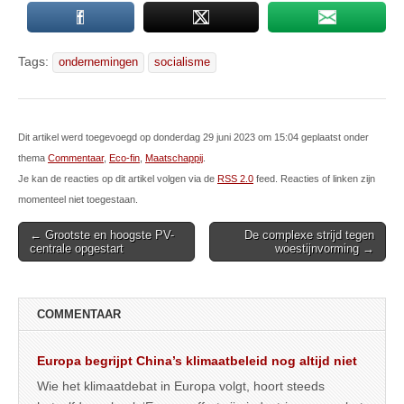
Tags:
ondernemingen
socialisme
Dit artikel werd toegevoegd op donderdag 29 juni 2023 om 15:04 geplaatst onder
thema
Commentaar
,
Eco-fin
,
Maatschappij
.
Je kan de reacties op dit artikel volgen via de
RSS 2.0
feed. Reacties of linken zijn
momenteel niet toegestaan.
Post
← Grootste en hoogste PV-
De complexe strijd tegen
centrale opgestart
woestijnvorming →
navigation
COMMENTAAR
Europa begrijpt China’s klimaatbeleid nog altijd niet
Wie het klimaatdebat in Europa volgt, hoort steeds