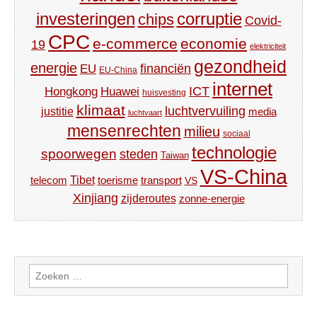
investeringen
corruptie
chips
Covid-
CPC
e-commerce
economie
19
elektriciteit
gezondheid
energie
financiën
EU
EU-China
internet
ICT
Hongkong
Huawei
huisvesting
klimaat
luchtvervuiling
justitie
media
luchtvaart
mensenrechten
milieu
sociaal
technologie
spoorwegen
steden
Taiwan
VS-China
Tibet
toerisme
transport
telecom
VS
Xinjiang
zijderoutes
zonne-energie
Zoeken
naar: