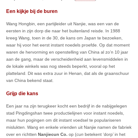
Een kijkje bij de buren
Wang Hongbin, een partijleider uit Nanjie, was een van de
eersten in zijn dorp die naar het buitenland reisde. In 1988
kreeg Wang, toen in de 30, de kans om Japan te bezoeken,
waar hij voor het eerst instant noedels proefde. Op dat moment
waren de hervorming en openstelling van China al zo’n 10 jaar
aan de gang, maar de verscheidenheid aan levensmiddelen in
de lokale winkels was nog steeds beperkt, vooral op het
platteland. Dit was extra zuur in Henan, dat als de graanschuur
van China bekend staat.
Grijp die kans
Een jaar na zijn terugkeer kocht een bedrijf in de nabijgelegen
stad Pingdingshan twee productielijnen voor instant noedels,
maar hun pogingen om dit instant voedsel te populariseren
mislukten. Wang en enkele vrienden uit Nanjie namen de fabriek
over en richtten
Nanjiecun Co.
op (
cun
betekent ‘dorp’ in het