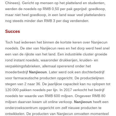
Chinees). Gericht op mensen op het platteland en studenten,
werden de noedels op RMB 0,50 per pak geprijsd: goedkoop,
maar niet heel goedkoop, in een land waar veel plattelanders
nog steeds minder dan RMB 3 per dag verdienden.
Succes
Toch had iedereen het binnen de kortste keren over Nanjiecun
noedels. De ster van Nanjiecun rees en het dorp werd heel snel
een van de rijkste van het land. Een industriële cluster groeide
rond instant noedels, waaronder drukkerijen, kruiden- en
verpakkingsfabrieken, allemaal opererend onder het
moederbedrijf
Nanjiecun
. Later werd ook een dochterbedrijf
voor farmaceutische producten opgericht. De productielijnen
stegen van 2 naar 36. De jaarlijkse capaciteit kan nu oplopen tot
120.000 pakken noedels per lijn. In 2017 verkocht het bedrijf
noedels ter waarde van RMB 600 miljoen. Ongeveer RMB 80
miljoen daarvan kwam uit online verkoop.
Nanjiecun
heeft een
onderzoekscentrum opgericht om zelf nieuwe producten te
ontwikkelen. De producten van Nanjiecun omvatten momenteel