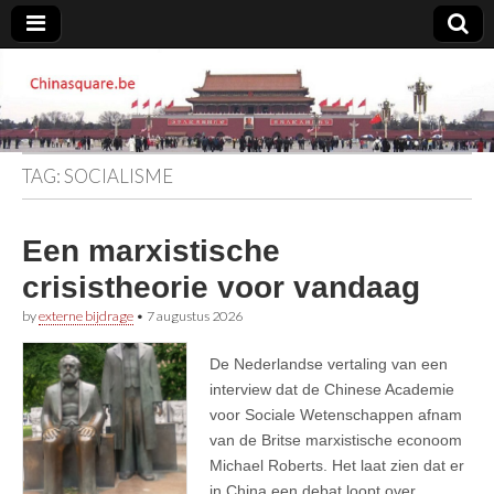
Chinasquare.be
TAG:
SOCIALISME
Een marxistische
crisistheorie voor vandaag
by
externe bijdrage
•
7 augustus 2026
De Nederlandse vertaling van een
interview dat de Chinese Academie
voor Sociale Wetenschappen afnam
van de Britse marxistische econoom
Michael Roberts. Het laat zien dat er
in China een debat loopt over