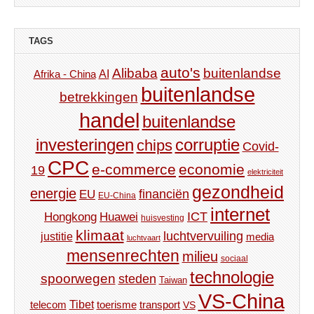
TAGS
auto's
Alibaba
buitenlandse
AI
Afrika - China
buitenlandse
betrekkingen
handel
buitenlandse
investeringen
corruptie
chips
Covid-
CPC
e-commerce
economie
19
elektriciteit
gezondheid
energie
financiën
EU
EU-China
internet
ICT
Hongkong
Huawei
huisvesting
klimaat
luchtvervuiling
justitie
media
luchtvaart
mensenrechten
milieu
sociaal
technologie
spoorwegen
steden
Taiwan
VS-China
Tibet
toerisme
transport
telecom
VS