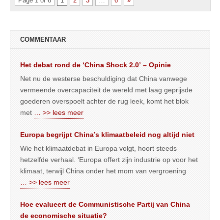
Page 1 of 6
1
2
3
…
6
»
COMMENTAAR
Het debat rond de ‘China Shock 2.0’ – Opinie
Net nu de westerse beschuldiging dat China vanwege
vermeende overcapaciteit de wereld met laag geprijsde
goederen overspoelt achter de rug leek, komt het blok
met
… >> lees meer
Europa begrijpt China’s klimaatbeleid nog altijd niet
Wie het klimaatdebat in Europa volgt, hoort steeds
hetzelfde verhaal. ‘Europa offert zijn industrie op voor het
klimaat, terwijl China onder het mom van vergroening
… >> lees meer
Hoe evalueert de Communistische Partij van China
de economische situatie?