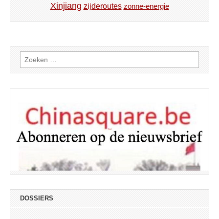
Xinjiang
zijderoutes
zonne-energie
Zoeken
naar:
DOSSIERS