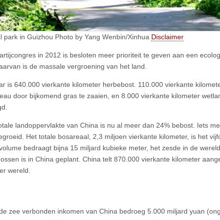
l park in Guizhou Photo by Yang Wenbin/Xinhua
Disclaimer
artijcongres in 2012 is besloten meer prioriteit te geven aan een ecol
aarvan is de massale vergroening van het land.
jaar is 640.000 vierkante kilometer herbebost. 110.000 vierkante kilomet
veau door bijkomend gras te zaaien, en 8.000 vierkante kilometer wetla
gd.
otale landoppervlakte van China is nu al meer dan 24% bebost. Iets me
egroeid. Het totale bosareaal, 2,3 miljoen vierkante kilometer, is het vij
volume bedraagt bijna 15 miljard kubieke meter, het zesde in de wereld
ossen is in China geplant. China telt 870.000 vierkante kilometer aang
er wereld.
de zee verbonden inkomen van China bedroeg 5.000 miljard yuan (onge