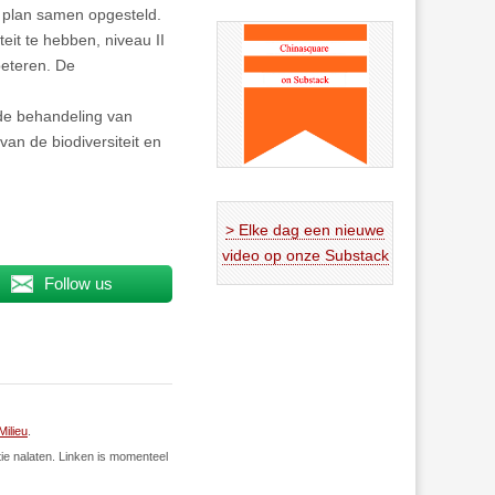
t plan samen opgesteld.
eit te hebben, niveau II
beteren. De
 de behandeling van
van de biodiversiteit en
> Elke dag een nieuwe
video op onze Substack
Follow us
Milieu
.
ie nalaten. Linken is momenteel