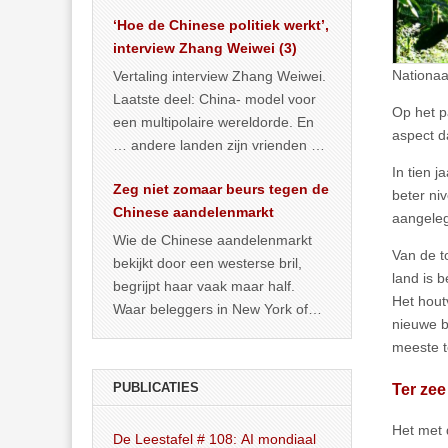
het land dan maar? ‘Dat
‘Hoe de Chinese politiek werkt’,
… >> lees meer
interview Zhang Weiwei (3)
Nationaa
Vertaling interview Zhang Weiwei.
Laatste deel: China- model voor
Op het p
een multipolaire wereldorde. En
aspect d
… andere landen zijn vrienden of
kunnen het worden.
In tien 
Zeg niet zomaar beurs tegen de
beter ni
Chinese aandelenmarkt
aangele
Wie de Chinese aandelenmarkt
Van de t
bekijkt door een westerse bril,
land is b
begrijpt haar vaak maar half.
Het hout
Waar beleggers in New York of
nieuwe b
Londen vooral kijken naar winst,
meeste t
… >> lees meer
Ter zee
PUBLICATIES
Het met 
De Leestafel # 108: AI mondiaal