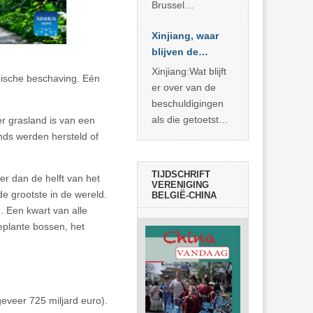
Brussel
voorgesteld als
Xinjiang, waar
bewijs van
blijven de
economische
bewijzen?
agressie. In
Xinjiang:Wat blijft
ogische beschaving. Eén
werkelijkheid
er over van de
verhult die
beschuldigingen
spectaculaire
als die getoetst
er grasland is van een
rekensom vooral
worden aan de
nds werden hersteld of
de industriële
feiten? Niet veel
achterstand die
TIJDSCHRIFT
er dan de helft van het
… >> lees meer
VERENIGING
fde grootste in de wereld.
BELGIË-CHINA
. Een kwart van alle
eplante bossen, het
veer 725 miljard euro).