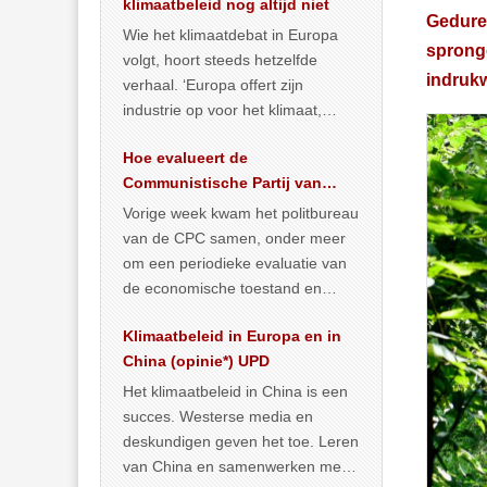
klimaatbeleid nog altijd niet
Gedure
Wie het klimaatdebat in Europa
spronge
volgt, hoort steeds hetzelfde
indruk
verhaal. ‘Europa offert zijn
industrie op voor het klimaat,
terwijl China onder het mom van
Hoe evalueert de
vergroening
… >> lees meer
Communistische Partij van
China de economische
Vorige week kwam het politbureau
toestand?
van de CPC samen, onder meer
om een periodieke evaluatie van
de economische toestand en
politiek te maken. We
Klimaatbeleid in Europa en in
publiceerden
… >> lees meer
China (opinie*) UPD
Het klimaatbeleid in China is een
succes. Westerse media en
deskundigen geven het toe. Leren
van China en samenwerken met