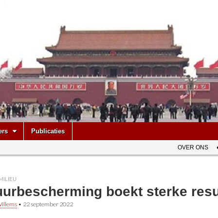
be
ers
Publicaties
OVER ONS
MILIEU
uurbescherming boekt sterke resu
illems
•
22 september 2022