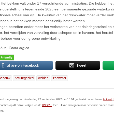
 Het bekken valt onder 17 verschillende administraties. Die hebben he
e doelstelling is tegen einde 2025 een permanente gezonde waterkwalit
tionale schaal van vijf. De kwaliteit van het drinkwater moet verder ver
topen in het bekken moeten aanzienlijk beter worden.
ngen betreffen onder meer het verbeteren van het rioleringsstelsel en
er, het vermijden van vervuiling door schepen en in havens, het herstel 
rbeheer voor een groene ontwikkeling.
nhua, China.org.cn
Share on Facebook
Tweet
osbouw
natuurgebied
weiden
zeewater
l werd toegevoegd op donderdag 22 september 2022 om 10:04 geplaatst onder thema
Actueel
,
eacties op dit artikel volgen via de
RSS 2.0
feed. U kan doorgaan naar het einde en een react
ten.