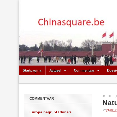
Chinasquare.
Skip
Main
Startpagina
Actueel
Commentaar
Dossi
to
menu
Sub
content
menu
ACTUEEL
,
COMMENTAAR
Nat
by
Frank W
Europa begrijpt China’s