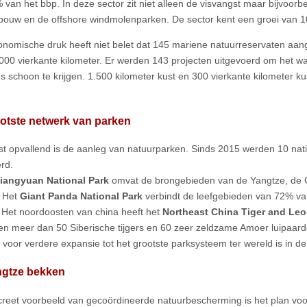
% van het bbp. In deze sector zit niet alleen de visvangst maar bijvoor
ouw en de offshore windmolenparken. De sector kent een groei van 1
nomische druk heeft niet belet dat 145 mariene natuurreservaten aang
.000 vierkante kilometer. Er werden 143 projecten uitgevoerd om het wa
s schoon te krijgen. 1.500 kilometer kust en 300 vierkante kilometer
otste netwerk van parken
t opvallend is de aanleg van natuurparken. Sinds 2015 werden 10 nati
rd.
iangyuan National Park
omvat de brongebieden van de Yangtze, de G
 Het
Giant Panda National Park
verbindt de leefgebieden van 72% van
 Het noordoosten van china heeft het
Northeast China Tiger and Leo
en meer dan 50 Siberische tijgers en 60 zeer zeldzame Amoer luipaard
 voor verdere expansie tot het grootste parksysteem ter wereld is in d
ngtze bekken
reet voorbeeld van gecoördineerde natuurbescherming is het plan voo