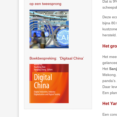
Dat is 9
op een tweesprong
scheepsb
Deze eco
bijna 80
kustzone
hersteld.
Het gro
Het mees
Boekbespreking: ‘Digitaal China’
gelancee
Het
Sanj
Mekong.
panda’s.
Daar lev
Een plan
Het Ya
Een conc