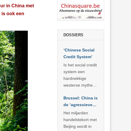
ur in China met
r is ook een
DOSSIERS
‘Chinese Social
Credit System’
Is het social credit
system een
hardnekkige
westerse mythe of
de dagelijkse
Brussel: China is
realiteit in China?
de ‘agressieve
schuldige’
Het miljarden
handelstekort met
Beijing wordt in