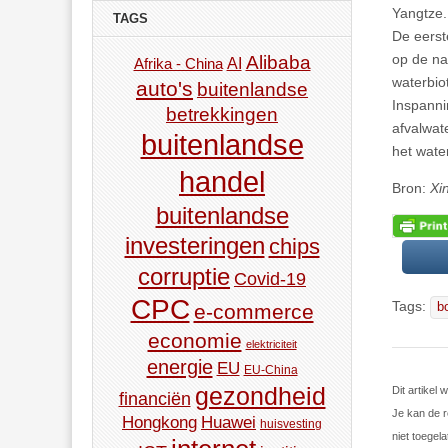
Yangtze.
TAGS
De eerst
op de na
Alibaba
AI
Afrika - China
waterbio
auto's
buitenlandse
Inspanni
betrekkingen
afvalwat
buitenlandse
het wate
handel
Bron:
Xi
buitenlandse
investeringen
chips
corruptie
Covid-19
CPC
Tags:
b
e-commerce
economie
elektriciteit
energie
EU
EU-China
gezondheid
Dit artike
financiën
Je kan de r
Hongkong
Huawei
huisvesting
niet toegela