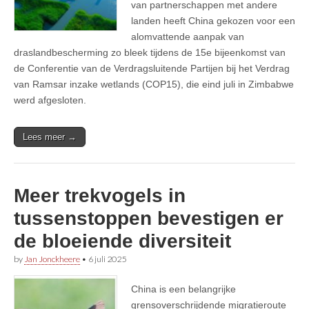
van partnerschappen met andere
landen heeft China gekozen voor een
alomvattende aanpak van
draslandbescherming zo bleek tijdens de 15e bijeenkomst van
de Conferentie van de Verdragsluitende Partijen bij het Verdrag
van Ramsar inzake wetlands (COP15), die eind juli in Zimbabwe
werd afgesloten.
Lees meer →
Meer trekvogels in
tussenstoppen bevestigen er
de bloeiende diversiteit
by
Jan Jonckheere
•
6 juli 2025
China is een belangrijke
grensoverschrijdende migratieroute