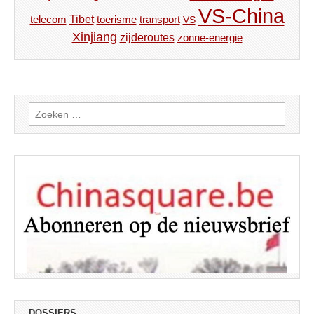
VS-China
Tibet
toerisme
transport
telecom
VS
Xinjiang
zijderoutes
zonne-energie
Zoeken
naar:
DOSSIERS