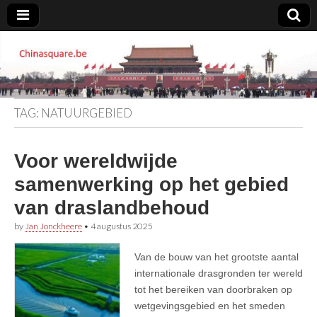
Chinasquare.be
TAG:
NATUURGEBIED
Voor wereldwijde
samenwerking op het gebied
van draslandbehoud
by
Jan Jonckheere
•
4 augustus 2025
Van de bouw van het grootste aantal
internationale drasgronden ter wereld
tot het bereiken van doorbraken op
wetgevingsgebied en het smeden