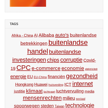
TAGS
auto's
Alibaba
buitenlandse
AI
Afrika - China
buitenlandse
betrekkingen
handel
buitenlandse
investeringen
corruptie
chips
Covid-
CPC
e-commerce
economie
19
elektriciteit
gezondheid
energie
financiën
EU
EU-China
internet
ICT
Hongkong
Huawei
huisvesting
klimaat
luchtvervuiling
justitie
media
luchtvaart
mensenrechten
milieu
sociaal
technologie
spoorwegen
steden
Taiwan