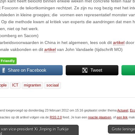
zijn kant heeft beloofd binnen enkele weken met concrete feiten naar 
t Foxconn de tekortkomingen rechtzet. Ze zijn nu nog bezig met het in
lsleden in kleine groepjes; die vormen een representatief monster va
. Op die methode kwam al kritiek van experts die aandringen dat men h
en, niet op het werk.
Bloomberg en Sacom)
arbeidsvoorwaarden in China in het algemeen, lees ook dit
artikel
door 
ionale vakbonden en dit
artikel
van John Vandaele (tijdschrift MO)
Share on Facebook
Tweet
pple
ICT
migranten
sociaal
 werd toegevoegd op donderdag 23 februari 2012 om 15:16 geplaatst onder thema
Actueel
,
Eco
eacties op dit artikel volgen via de
RSS 2.0
feed. Je kan een
reactie plaatsen
, of
een link
make
van vice-president Xi Jinping in Turkije
Grote lening
nd