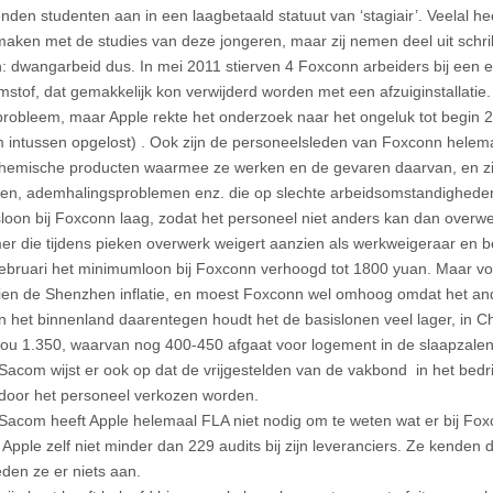
enden studenten aan in een laagbetaald statuut van ‘stagiair’. Veelal he
 maken met de studies van deze jongeren, maar zij nemen deel uit schr
en: dwangarbeid dus. In mei 2011 stierven 4 Foxconn arbeiders bij een 
mstof, dat gemakkelijk kon verwijderd worden met een afzuiginstallatie.
robleem, maar Apple rekte het onderzoek naar het ongeluk tot begin 2
 intussen opgelost) . Ook zijn de personeelsleden van Foxconn helema
hemische producten waarmee ze werken en de gevaren daarvan, en zij
ten, ademhalingsproblemen enz. die op slechte arbeidsomstandigheden w
sloon bij Foxconn laag, zodat het personeel niet anders kan dan overwe
r die tijdens pieken overwerk weigert aanzien als werkweigeraar en 
februari het minimumloon bij Foxconn verhoogd tot 1800 yuan. Maar vo
ien de Shenzhen inflatie, en moest Foxconn wel omhoog omdat het an
In het binnenland daarentegen houdt het de basislonen veel lager, in 
u 1.350, waarvan nog 400-450 afgaat voor logement in de slaapzalen 
 Sacom wijst er ook op dat de vrijgestelden van de vakbond in het bedri
f door het personeel verkozen worden.
Sacom heeft Apple helemaal FLA niet nodig om te weten wat er bij Foxc
e Apple zelf niet minder dan 229 audits bij zijn leveranciers. Ze kenden
eden ze er niets aan.