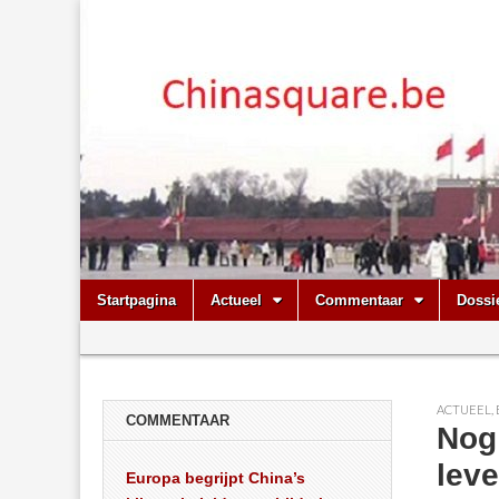
Chinasquare.
Skip
Main
Startpagina
Actueel
Commentaar
Dossi
to
menu
Sub
content
menu
ACTUEEL
,
COMMENTAAR
Nog
leve
Europa begrijpt China’s