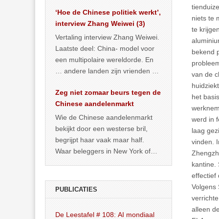
het land dan maar? ‘Dat
tienduiz
‘Hoe de Chinese politiek werkt’,
… >> lees meer
niets te
interview Zhang Weiwei (3)
te krijg
Vertaling interview Zhang Weiwei.
aluminiu
Laatste deel: China- model voor
bekend p
een multipolaire wereldorde. En
probleem
… andere landen zijn vrienden of
van de c
kunnen het worden.
huidziek
Zeg niet zomaar beurs tegen de
het basi
Chinese aandelenmarkt
werkneme
Wie de Chinese aandelenmarkt
werd in 
bekijkt door een westerse bril,
laag gez
begrijpt haar vaak maar half.
vinden. 
Waar beleggers in New York of
Zhengzho
Londen vooral kijken naar winst,
kantine.
… >> lees meer
effectie
Volgens 
PUBLICATIES
verricht
alleen d
De Leestafel # 108: AI mondiaal