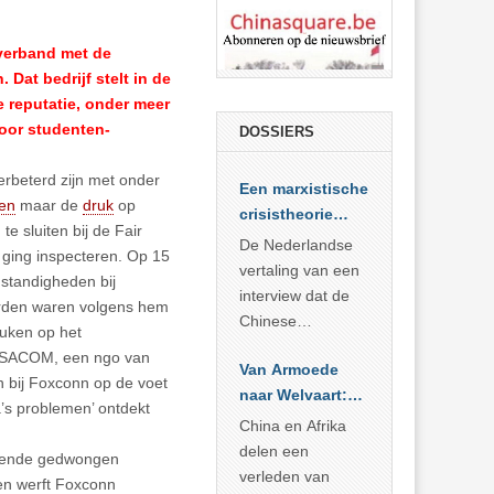
verband met de
Dat bedrijf stelt in de
e reputatie, onder meer
oor studenten-
DOSSIERS
erbeterd zijn met onder
Een marxistische
en
maar de
druk
op
crisistheorie
te sluiten bij de Fair
voor vandaag
De Nederlandse
 ging inspecteren. Op 15
vertaling van een
mstandigheden bij
interview dat de
oorden waren volgens hem
Chinese
euken op het
Academie voor
or SACOM, een ngo van
Van Armoede
Sociale
 bij Foxconn op de voet
naar Welvaart:
Wetenschappen
a’s problemen’ ontdekt
Wat Afrika kan
afnam van de
China en Afrika
leren van
Britse
delen een
effende gedwongen
China’s
marxistische
verleden van
gen werft Foxconn