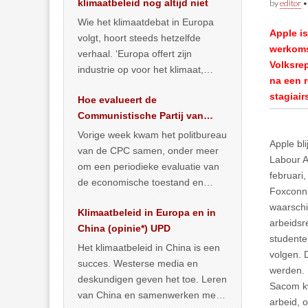
klimaatbeleid nog altijd niet
by
editor
Wie het klimaatdebat in Europa
Apple i
volgt, hoort steeds hetzelfde
werkomst
verhaal. ‘Europa offert zijn
Volksrep
industrie op voor het klimaat,
na een 
terwijl China onder het mom van
stagiair
Hoe evalueert de
vergroening
… >> lees meer
Communistische Partij van
China de economische
Vorige week kwam het politbureau
Apple bli
situatie?
van de CPC samen, onder meer
Labour A
om een periodieke evaluatie van
februari
de economische toestand en
Foxconn 
politiek te maken. We
waarschi
Klimaatbeleid in Europa en in
publiceerden
… >> lees meer
arbeidsr
China (opinie*) UPD
studente
Het klimaatbeleid in China is een
volgen. 
succes. Westerse media en
werden.
deskundigen geven het toe. Leren
Sacom kw
van China en samenwerken met
arbeid, 