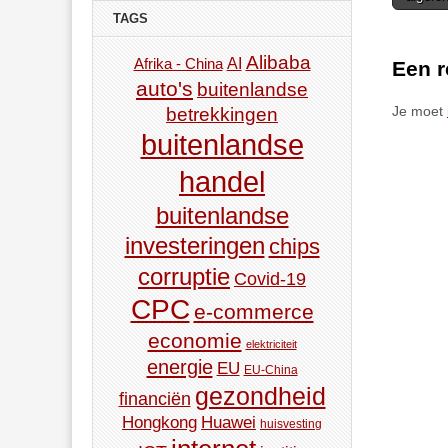
navigat
TAGS
Alibaba
AI
Afrika - China
Een r
auto's
buitenlandse
betrekkingen
Je moet
buitenlandse
handel
buitenlandse
investeringen
chips
corruptie
Covid-19
CPC
e-commerce
economie
elektriciteit
energie
EU
EU-China
gezondheid
financiën
Hongkong
Huawei
huisvesting