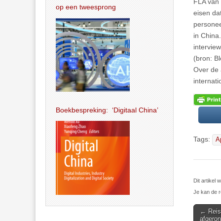
FLA van 
op een tweesprong
eisen da
personee
in China
interview
(bron: 
Over de 
internat
Boekbespreking: ‘Digitaal China’
Tags:
A
Dit artikel
Je kan de r
Post
← Reis 
afgero