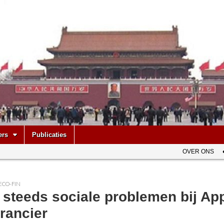
be
ers
Publicaties
OVER ONS
ECO-FIN
 steeds sociale problemen bij Ap
rancier