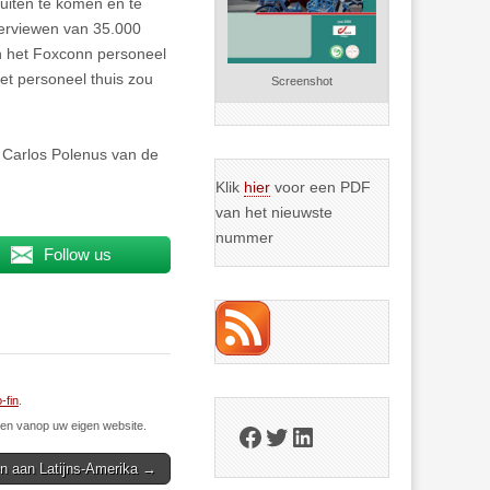
buiten te komen en te
terviewen van 35.000
n het Foxconn personeel
et personeel thuis zou
Screenshot
Carlos Polenus van de
Klik
hier
voor een PDF
van het nieuwste
nummer
Follow us
-fin
.
n vanop uw eigen website.
Facebook
Twitter
LinkedIn
en aan Latijns-Amerika →