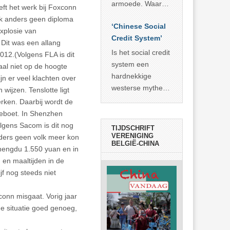
economisch
econoom Michael
armoede. Waar
eft het werk bij Foxconn
wonder
Roberts. Het laat
China er de
ik anders geen diploma
zien dat
‘Chinese Social
voorbije veertig
explosie van
… >> lees meer
Credit System’
jaar in slaagde
 Dit was een allang
meer dan 800
Is het social credit
012.(Volgens FLA is dit
miljoen mensen
system een
al niet op de hoogte
uit de armoede
hardnekkige
n er veel klachten over
… >> lees meer
westerse mythe of
ijzen. Tenslotte ligt
de dagelijkse
rken. Daarbij wordt de
realiteit in China?
beboet. In Shenzhen
lgens Sacom is dit nog
TIJDSCHRIFT
VERENIGING
ders geen volk meer kon
BELGIË-CHINA
Chengdu 1.550 yuan en in
en maaltijden in de
jf nog steeds niet
onn misgaat. Vorig jaar
 de situatie goed genoeg,