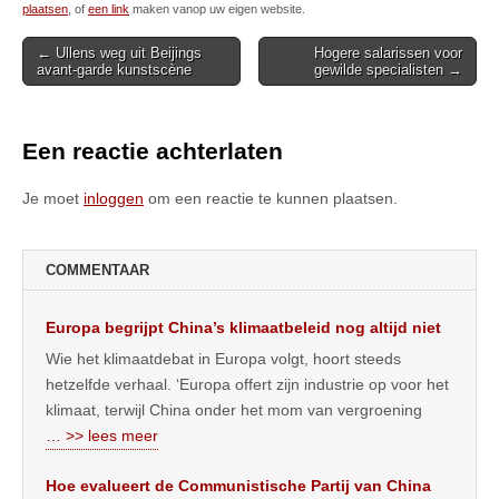
plaatsen
, of
een link
maken vanop uw eigen website.
Post
← Ullens weg uit Beijings
Hogere salarissen voor
avant-garde kunstscène
gewilde specialisten →
navigation
Een reactie achterlaten
Je moet
inloggen
om een reactie te kunnen plaatsen.
COMMENTAAR
Europa begrijpt China’s klimaatbeleid nog altijd niet
Wie het klimaatdebat in Europa volgt, hoort steeds
hetzelfde verhaal. ‘Europa offert zijn industrie op voor het
klimaat, terwijl China onder het mom van vergroening
… >> lees meer
Hoe evalueert de Communistische Partij van China