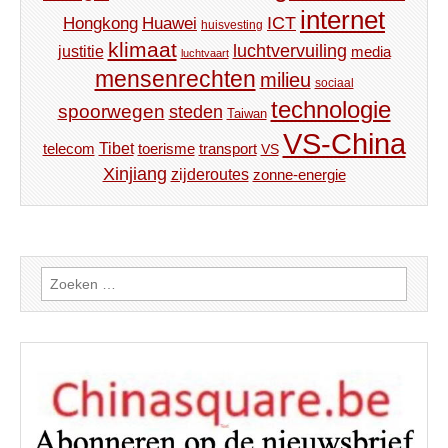
internet
ICT
Hongkong
Huawei
huisvesting
klimaat
luchtvervuiling
justitie
media
luchtvaart
mensenrechten
milieu
sociaal
technologie
spoorwegen
steden
Taiwan
VS-China
Tibet
toerisme
transport
telecom
VS
Xinjiang
zijderoutes
zonne-energie
Zoeken
naar: