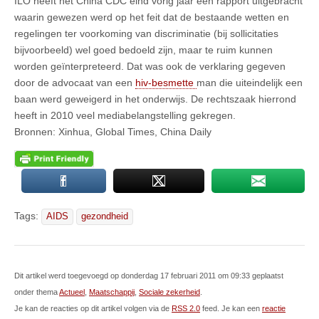
ILO heeft het China CDC eind vorig jaar een rapport uitgebracht
waarin gewezen werd op het feit dat de bestaande wetten en
regelingen ter voorkoming van discriminatie (bij sollicitaties
bijvoorbeeld) wel goed bedoeld zijn, maar te ruim kunnen
worden geïnterpreteerd. Dat was ook de verklaring gegeven
door de advocaat van een
hiv-besmette
man die uiteindelijk een
baan werd geweigerd in het onderwijs. De rechtszaak hierrond
heeft in 2010 veel mediabelangstelling gekregen.
Bronnen: Xinhua, Global Times, China Daily
Tags:
AIDS
gezondheid
Dit artikel werd toegevoegd op donderdag 17 februari 2011 om 09:33 geplaatst
onder thema
Actueel
,
Maatschappij
,
Sociale zekerheid
.
Je kan de reacties op dit artikel volgen via de
RSS 2.0
feed. Je kan een
reactie