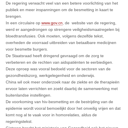
De regering verwacht veel van een betere voorlichting van het
publiek en meer inspanningen om de besmetting in kaart te
brengen.
In een circulaire op
www.gov.cn
, de website van de regering,
werd er aangedrongen op strengere veiligheidsmaatregelen bij
bloedtransfusies. Ook moeten, volgens dezelfde tekst,
overheden de voorraad uitbreiden van betaalbare medicijnen
voor besmette burgers.
De Staatsraad heeft dringend gevraagd om de zorg te
verbeteren en de rechten van aidspatiënten te eerbiedigen.
Deze oproep was vooral bedoeld voor de sectoren van de
gezondheidszorg, werkgelegenheid en onderwijs.
China wil ook meer onderzoek naar de ziekte en de therapieën
ervoor laten verrichten en zoekt daarbij de samenwerking met
buitenlandse instellingen.
De voorkoming van hiv-besmetting en de bestrijding van de
epidemie wordt vooral bemoeilijkt door het onveilig vrijen en dat
komt nog al te vaak voor in homorelaties, aldus de
regeringstekst.
Gisteren bracht het ministerie van Gezondheid ook het nieuws