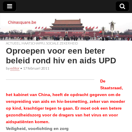
Chinasquare.be
ACTUEEL
,
MAATSCHAPPIJ
,
SOCIALE ZEKERHEID
Oproepen voor een beter
beleid rond hiv en aids UPD
by
editor
•
17 februari 2011
De
Staatsraad,
het kabinet van China, heeft de opdracht gegeven om de
verspreiding van aids en hiv-besmetting, zeker van moeder
op kind, krachtiger tegen te gaan. Er moet ook een betere
gezondheidszorg voor de dragers van het virus en voor
aidspatiënten komen.
Veiligheid, voorlichting en zorg