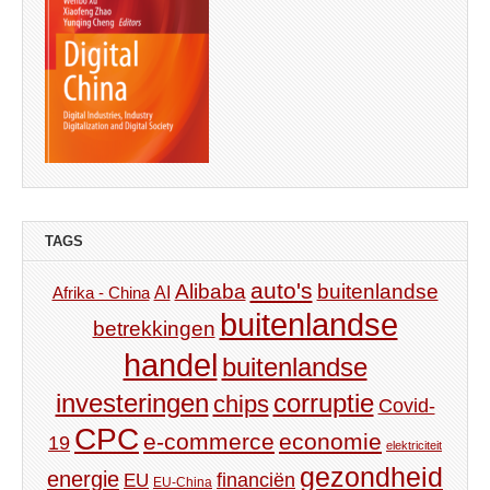
TAGS
auto's
Alibaba
buitenlandse
AI
Afrika - China
buitenlandse
betrekkingen
handel
buitenlandse
investeringen
corruptie
chips
Covid-
CPC
e-commerce
economie
19
elektriciteit
gezondheid
energie
financiën
EU
EU-China