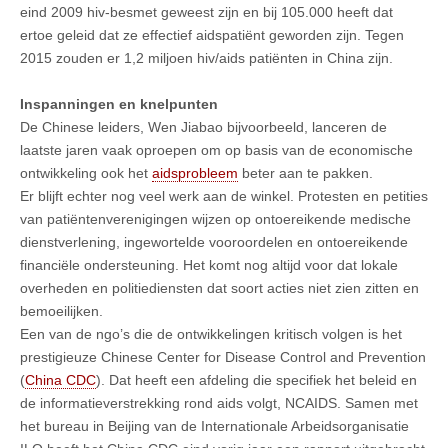
eind 2009 hiv-besmet geweest zijn en bij 105.000 heeft dat
ertoe geleid dat ze effectief aidspatiënt geworden zijn. Tegen
2015 zouden er 1,2 miljoen hiv/aids patiënten in China zijn.
Inspanningen en knelpunten
De Chinese leiders, Wen Jiabao bijvoorbeeld, lanceren de
laatste jaren vaak oproepen om op basis van de economische
ontwikkeling ook het
aidsprobleem
beter aan te pakken.
Er blijft echter nog veel werk aan de winkel. Protesten en petities
van patiëntenverenigingen wijzen op ontoereikende medische
dienstverlening, ingewortelde vooroordelen en ontoereikende
financiële ondersteuning. Het komt nog altijd voor dat lokale
overheden en politiediensten dat soort acties niet zien zitten en
bemoeilijken.
Een van de ngo’s die de ontwikkelingen kritisch volgen is het
prestigieuze Chinese Cen­ter for Disease Control and Prevention
(
China CDC
). Dat heeft een afdeling die specifiek het beleid en
de informatieverstrekking rond aids volgt, NCAIDS. Samen met
het bureau in Beijing van de Internationale Arbeidsorganisatie