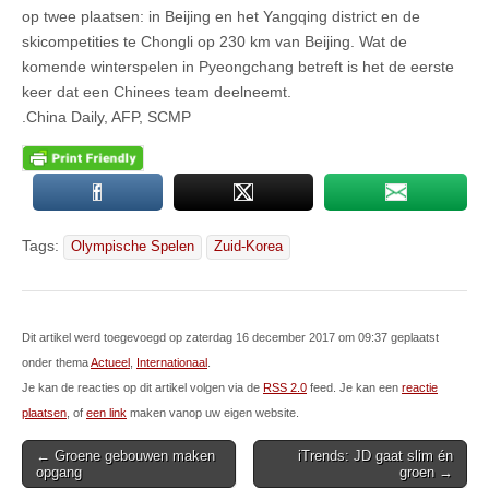
op twee plaatsen: in Beijing en het Yangqing district en de
skicompetities te Chongli op 230 km van Beijing. Wat de
komende winterspelen in Pyeongchang betreft is het de eerste
keer dat een Chinees team deelneemt.
.China Daily, AFP, SCMP
Tags:
Olympische Spelen
Zuid-Korea
Dit artikel werd toegevoegd op zaterdag 16 december 2017 om 09:37 geplaatst
onder thema
Actueel
,
Internationaal
.
Je kan de reacties op dit artikel volgen via de
RSS 2.0
feed. Je kan een
reactie
plaatsen
, of
een link
maken vanop uw eigen website.
Post
← Groene gebouwen maken
iTrends: JD gaat slim én
opgang
groen →
navigation