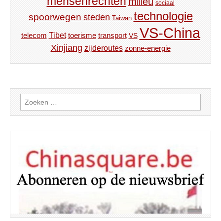
mensenrechten
milieu
sociaal
technologie
spoorwegen
steden
Taiwan
VS-China
Tibet
toerisme
transport
telecom
VS
Xinjiang
zijderoutes
zonne-energie
Zoeken
naar: