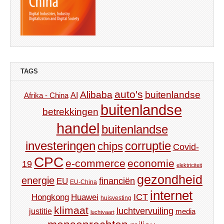
TAGS
auto's
Alibaba
buitenlandse
AI
Afrika - China
buitenlandse
betrekkingen
handel
buitenlandse
investeringen
corruptie
chips
Covid-
CPC
e-commerce
economie
19
elektriciteit
gezondheid
energie
financiën
EU
EU-China
internet
ICT
Hongkong
Huawei
huisvesting
klimaat
luchtvervuiling
justitie
media
luchtvaart