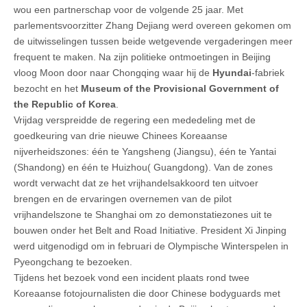
wou een partnerschap voor de volgende 25 jaar. Met
parlementsvoorzitter Zhang Dejiang werd overeen gekomen om
de uitwisselingen tussen beide wetgevende vergaderingen meer
frequent te maken. Na zijn politieke ontmoetingen in Beijing
vloog Moon door naar Chongqing waar hij de
Hyundai
-fabriek
bezocht en het
Museum of the Provisional Government of
the Republic of Korea
.
Vrijdag verspreidde de regering een mededeling met de
goedkeuring van drie nieuwe Chinees Koreaanse
nijverheidszones: één te Yangsheng (Jiangsu), één te Yantai
(Shandong) en één te Huizhou( Guangdong). Van de zones
wordt verwacht dat ze het vrijhandelsakkoord ten uitvoer
brengen en de ervaringen overnemen van de pilot
vrijhandelszone te Shanghai om zo demonstatiezones uit te
bouwen onder het Belt and Road Initiative. President Xi Jinping
werd uitgenodigd om in februari de Olympische Winterspelen in
Pyeongchang te bezoeken.
Tijdens het bezoek vond een incident plaats rond twee
Koreaanse fotojournalisten die door Chinese bodyguards met