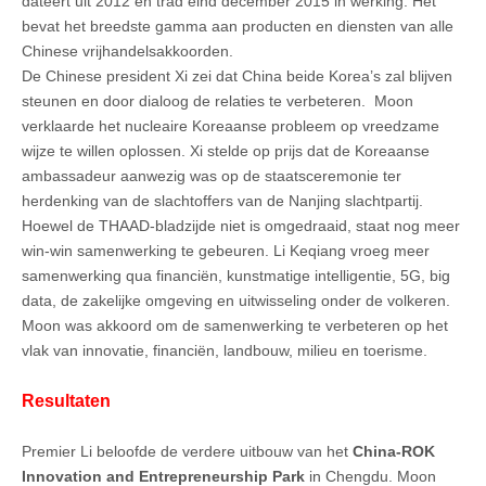
dateert uit 2012 en trad eind december 2015 in werking. Het
bevat het breedste gamma aan producten en diensten van alle
Chinese vrijhandelsakkoorden.
De Chinese president Xi zei dat China beide Korea’s zal blijven
steunen en door dialoog de relaties te verbeteren. Moon
verklaarde het nucleaire Koreaanse probleem op vreedzame
wijze te willen oplossen. Xi stelde op prijs dat de Koreaanse
ambassadeur aanwezig was op de staatsceremonie ter
herdenking van de slachtoffers van de Nanjing slachtpartij.
Hoewel de THAAD-bladzijde niet is omgedraaid, staat nog meer
win-win samenwerking te gebeuren. Li Keqiang vroeg meer
samenwerking qua financiën, kunstmatige intelligentie, 5G, big
data, de zakelijke omgeving en uitwisseling onder de volkeren.
Moon was akkoord om de samenwerking te verbeteren op het
vlak van innovatie, financiën, landbouw, milieu en toerisme.
Resultaten
Premier Li beloofde de verdere uitbouw van het
China-ROK
Innovation and Entrepreneurship Park
in Chengdu. Moon