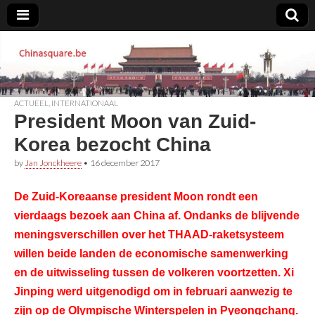
Chinasquare.be
ACTUEEL
,
INTERNATIONAAL
President Moon van Zuid-
Korea bezocht China
by
Jan Jonckheere
•
16 december 2017
De Zuid-Koreaanse president Moon rondt een
vierdaags bezoek aan China af. Ondanks de blijvende
meningsverschillen over het THAAD-raketsysteem
willen beide landen de economische samenwerking
en de uitwisseling tussen de volkeren voortzetten. Xi
Jinping werd uitgenodigd om in februari aanwezig te
zijn op de Olympische Winterspelen in Pyeongchang.