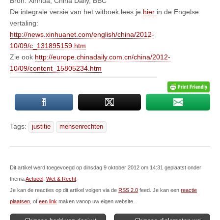
Bron: Xinhua, China Daily, BBC
De integrale versie van het witboek lees je
hier
in de Engelse
vertaling:
http://news.xinhuanet.com/english/china/2012-
10/09/c_131895159.htm
Zie ook
http://europe.chinadaily.com.cn/china/2012-
10/09/content_15805234.htm
Tags:
justitie
mensenrechten
Dit artikel werd toegevoegd op dinsdag 9 oktober 2012 om 14:31 geplaatst onder
thema
Actueel
,
Wet & Recht
.
Je kan de reacties op dit artikel volgen via de
RSS 2.0
feed. Je kan een
reactie
plaatsen
, of
een link
maken vanop uw eigen website.
Post