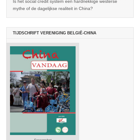
Is het social credit system een hardnekkige westerse
mythe of de dagelijkse realiteit in China?
TIJDSCHRIFT VERENIGING BELGIË-CHINA