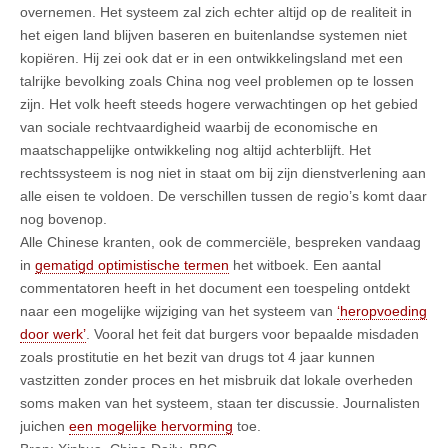
overnemen. Het systeem zal zich echter altijd op de realiteit in
het eigen land blijven baseren en buitenlandse systemen niet
kopiëren. Hij zei ook dat er in een ontwikkelingsland met een
talrijke bevolking zoals China nog veel problemen op te lossen
zijn. Het volk heeft steeds hogere verwachtingen op het gebied
van sociale rechtvaardigheid waarbij de economische en
maatschappelijke ontwikkeling nog altijd achterblijft. Het
rechtssysteem is nog niet in staat om bij zijn dienstverlening aan
alle eisen te voldoen. De verschillen tussen de regio’s komt daar
nog bovenop.
Alle Chinese kranten, ook de commerciële, bespreken vandaag
in
gematigd optimistische termen
het witboek. Een aantal
commentatoren heeft in het document een toespeling ontdekt
naar een mogelijke wijziging van het systeem van
‘heropvoeding
door werk’
. Vooral het feit dat burgers voor bepaalde misdaden
zoals prostitutie en het bezit van drugs tot 4 jaar kunnen
vastzitten zonder proces en het misbruik dat lokale overheden
soms maken van het systeem, staan ter discussie. Journalisten
juichen
een mogelijke hervorming
toe.