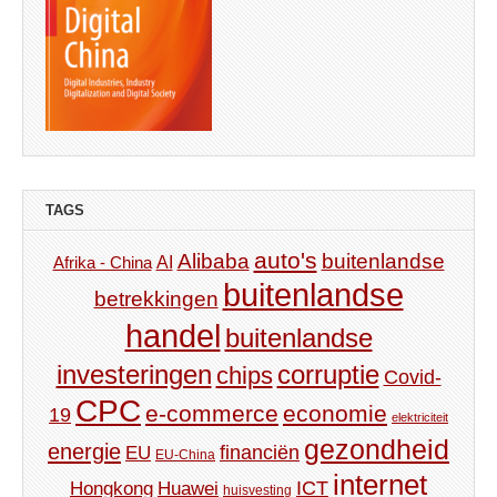
TAGS
auto's
Alibaba
buitenlandse
AI
Afrika - China
buitenlandse
betrekkingen
handel
buitenlandse
investeringen
corruptie
chips
Covid-
CPC
e-commerce
economie
19
elektriciteit
gezondheid
energie
financiën
EU
EU-China
internet
ICT
Hongkong
Huawei
huisvesting