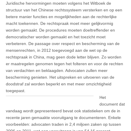
Juridische hervormingen moeten volgens het Witboek de
structuur van het Chinese rechtssysteem versterken en op een
betere manier functies en mogelijkheden aan de rechterlijke
macht toekennen. De rechtspraak moet meer gelijkvormig
worden gemaakt. De procedures moeten doeltreffender en
democratischer worden gemaakt en het toezicht moet
verbeteren. De passage over respect en bescherming van de
mensenrechten, in 2012 toegevoegd aan de wet op de
rechtspraak in China, mag geen dode letter blijven. Zo worden
er maatregelen genomen tegen het folteren en voor de rechten
van verdachten en beklaagden. Advocaten zullen meer
bescherming genieten. Het uitspreken en uitvoeren van de
doodstraf zal worden beperkt en met meer omzichtigheid
toegepast.
Het
document dat
vandaag wordt gepresenteerd bevat ook statistieken om de in
recente jaren gemaakte vooruitgang te documenteren. Enkele
voorbeelden: advocaten traden in 2,4 miljoen zaken op tussen
2006 en 2011, wat een vooruitgang is van 54,16 procent