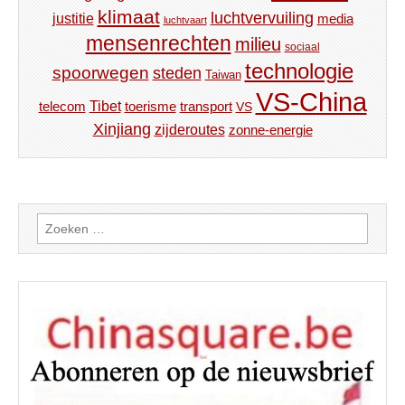
klimaat
luchtvervuiling
justitie
media
luchtvaart
mensenrechten
milieu
sociaal
technologie
spoorwegen
steden
Taiwan
VS-China
Tibet
toerisme
transport
telecom
VS
Xinjiang
zijderoutes
zonne-energie
Zoeken
naar: