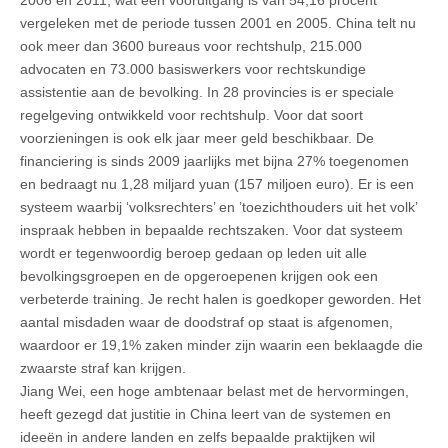
vergeleken met de periode tussen 2001 en 2005. China telt nu
ook meer dan 3600 bureaus voor rechtshulp, 215.000
advocaten en 73.000 basiswerkers voor rechtskundige
assistentie aan de bevolking. In 28 provincies is er speciale
regelgeving ontwikkeld voor rechtshulp. Voor dat soort
voorzieningen is ook elk jaar meer geld beschikbaar. De
financiering is sinds 2009 jaarlijks met bijna 27% toegenomen
en bedraagt nu 1,28 miljard yuan (157 miljoen euro). Er is een
systeem waarbij ‘volksrechters’ en ’toezichthouders uit het volk’
inspraak hebben in bepaalde rechtszaken. Voor dat systeem
wordt er tegenwoordig beroep gedaan op leden uit alle
bevolkingsgroepen en de opgeroepenen krijgen ook een
verbeterde training. Je recht halen is goedkoper geworden. Het
aantal misdaden waar de doodstraf op staat is afgenomen,
waardoor er 19,1% zaken minder zijn waarin een beklaagde die
zwaarste straf kan krijgen.
Jiang Wei, een hoge ambtenaar belast met de hervormingen,
heeft gezegd dat justitie in China leert van de systemen en
ideeën in andere landen en zelfs bepaalde praktijken wil