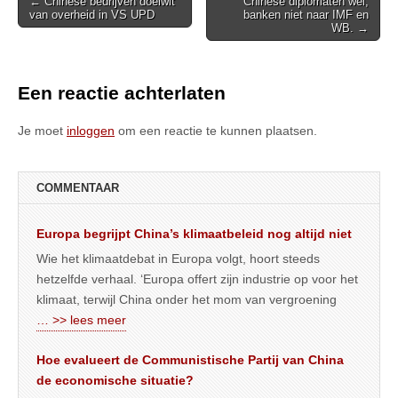
← Chinese bedrijven doelwit
Chinese diplomaten wel,
van overheid in VS UPD
banken niet naar IMF en
navigation
WB. →
Een reactie achterlaten
Je moet
inloggen
om een reactie te kunnen plaatsen.
COMMENTAAR
Europa begrijpt China’s klimaatbeleid nog altijd niet
Wie het klimaatdebat in Europa volgt, hoort steeds
hetzelfde verhaal. ‘Europa offert zijn industrie op voor het
klimaat, terwijl China onder het mom van vergroening
… >> lees meer
Hoe evalueert de Communistische Partij van China
de economische situatie?